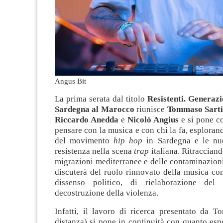
Angus Bit
La prima serata dal titolo
Resistenti. Generazi
Sardegna al Marocco
riunisce
Tommaso Sart
Riccardo Anedda
e
Nicolò Angius
e si pone c
pensare con la musica e con chi la fa, esploran
del movimento
hip hop
in Sardegna e le nu
resistenza nella scena
trap
italiana. Ritracciand
migrazioni mediterranee e delle contaminazioni 
discuterà del ruolo rinnovato della musica co
dissenso politico, di rielaborazione de
decostruzione della violenza.
Infatti, il lavoro di ricerca presentato da T
distanza) si pone in continuità con quanto esp