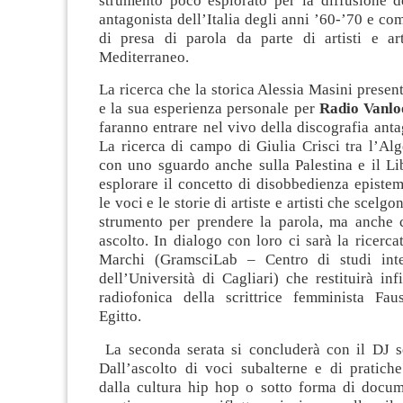
strumento poco esplorato per la diffusione de
antagonista dell’Italia degli anni ’60-’70 e c
di presa di parola da parte di artisti e art
Mediterraneo.
La ricerca che la storica Alessia Masini present
e la sua esperienza personale per
Radio Vanl
faranno entrare nel vivo della discografia antag
La ricerca di campo di Giulia Crisci tra l’Alge
con uno sguardo anche sulla Palestina e il Li
esplorare il concetto di disobbedienza epistem
le voci e le storie di artiste e artisti che scelg
strumento per prendere la parola, ma anche 
ascolto. In dialogo con loro ci sarà la ricerca
Marchi (GramsciLab – Centro di studi inter
dell’Università di Cagliari) che restituirà inf
radiofonica della scrittrice femminista Fau
Egitto.
La seconda serata si concluderà con il DJ s
Dall’ascolto di voci subalterne e di pratiche
dalla cultura hip hop o sotto forma di docum