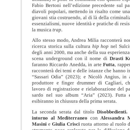
Fabio Bertoni nell’edizione precedente sul pa
diavoli popolari, mettendo in risalto come un
giovani stia costruendo, al di là della criminal
essenzialismi, nuove identità e pratiche di resi
la musica
trap
.
Allo stesso modo, Andrea Milia racconterà non
ricerca storica sulla cultura
hip hop
nel Sulci
degli anni 2000, ma anche della sua esperienza
scena underground con il nome di
Drasti K
faranno Riccardo Anedda, in arte
Futta
, rappe
racconterà dei temi e delle istanze che hanno is
“Sassari Odia” (2023); e Nicolò Angius, in
produttore e finger drummer di Cagliari, ch
lavoro di registrazione e rielaborazione del 
sardo nel suo album “Aria” (2023). Futta 
esibiranno in chiusura della prima serata.
La seconda serata dal titolo
Disobbedienti.
intorno al Mediterraneo
con
Alessandra 
Masini
e
Giulia Crisci
ruota attorno al ruolo 