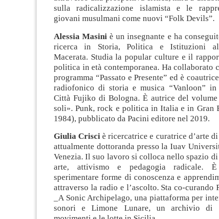
sulla radicalizzazione islamista e le rappr
giovani musulmani come nuovi “Folk Devils”.
Alessia Masini
è un insegnante e ha conseguito
ricerca in Storia, Politica e Istituzioni al
Macerata. Studia la popular culture e il rappor
politica in età contemporanea. Ha collaborato c
programma “Passato e Presente” ed è coautric
radiofonico di storia e musica “Vanloon” i
Città Fujiko di Bologna. È autrice del volume
soli». Punk, rock e politica in Italia e in Gran
1984), pubblicato da Pacini editore nel 2019.
Giulia Crisci
è ricercatrice e curatrice d’arte d
attualmente dottoranda presso la Iuav Universit
Venezia. Il suo lavoro si colloca nello spazio di
arte, attivismo e pedagogia radicale. È
sperimentare forme di conoscenza e apprendim
attraverso la radio e l’ascolto. Sta co-curan
_A Sonic Archipelago, una piattaforma per interv
sonori e Limone Lunare, un archivio di f
movimenti e le lotte in Sicilia.