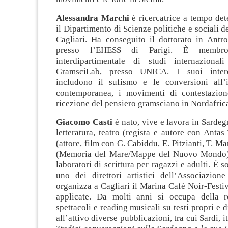
Alessandra Marchi
è ricercatrice a tempo de
il Dipartimento di Scienze politiche e sociali d
Cagliari. Ha conseguito il dottorato in Antro
presso l’EHESS di Parigi. È membr
interdipartimentale di studi internazional
GramsciLab, presso UNICA. I suoi intere
includono il sufismo e le conversioni all’
contemporanea, i movimenti di contestazion
ricezione del pensiero gramsciano in Nordafric
Giacomo Casti
è nato, vive e lavora in Sardeg
letteratura, teatro (regista e autore con Antas
(attore, film con G. Cabiddu, E. Pitzianti, T. M
(Memoria del Mare/Mappe del Nuovo Mondo).
laboratori di scrittura per ragazzi e adulti. È 
uno dei direttori artistici dell’Associazio
organizza a Cagliari il Marina Cafè Noir-Festiva
applicate. Da molti anni si occupa della r
spettacoli e reading musicali su testi propri e d
all’attivo diverse pubblicazioni, tra cui Sardi, i