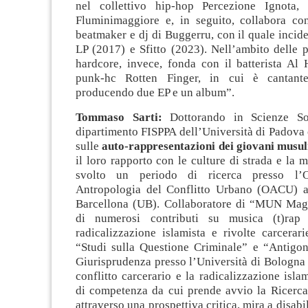
nel collettivo hip-hop Percezione Ignota, 
Fluminimaggiore e, in seguito, collabora c
beatmaker e dj di Buggerru, con il quale incid
LP (2017) e Sfitto (2023). Nell’ambito delle 
hardcore, invece, fonda con il batterista Al 
punk-hc Rotten Finger, in cui è cantante 
producendo due EP e un album”.
Tommaso Sarti:
Dottorando in Scienze Soc
dipartimento FISPPA dell’Università di Padova
sulle
auto-rappresentazioni dei giovani musul
il loro rapporto con le culture di strada e la m
svolto un periodo di ricerca presso l’O
Antropologia del Conflitto Urbano (OACU) al
Barcellona (UB). Collaboratore di “MUN Mag
di numerosi contributi su musica (t)rap 
radicalizzazione islamista e rivolte carcerari
“Studi sulla Questione Criminale” e “Antigon
Giurisprudenza presso l’Università di Bologna 
conflitto carcerario e la radicalizzazione isla
di competenza da cui prende avvio la Ricerca 
attraverso una prospettiva critica, mira a disabil