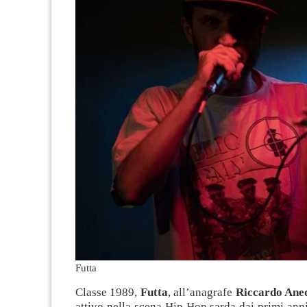
Futta
Classe 1989,
Futta
, all’anagrafe
Riccardo Ane
attivo nella scena Hip Hop sarda dai primi an