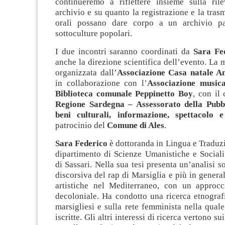
continueremo a riflettere insieme sulla ril
archivio e su quanto la registrazione e la trasm
orali possano dare corpo a un archivio par
sottoculture popolari.
I due incontri saranno coordinati da
Sara Fe
anche la direzione scientifica dell’evento. La 
organizzata dall’
Associazione Casa natale A
in collaborazione con l’
Associazione music
Biblioteca comunale Peppinetto Boy
, con il 
Regione Sardegna – Assessorato della Pubbl
beni culturali,
informazione, spettacolo
patrocinio del
Comune di Ales
.
Sara Federico
è dottoranda in Lingua e Traduz
dipartimento di Scienze Umanistiche e Sociali
di Sassari. Nella sua tesi presenta un’analisi s
discorsiva del rap di Marsiglia e più in general
artistiche nel Mediterraneo, con un approc
decoloniale. Ha condotto una ricerca etnograf
marsigliesi e sulla rete femminista nella qua
iscritte. Gli altri interessi di ricerca vertono su