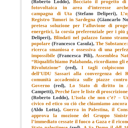
(Roberto Loddo),
Bocciato il progetto di
fotovoltaica in area d’interesse arche
campagna di Uta
(Stefano Deliperi),
L’o
Registro Tumori in Sardegna
(Giancarlo No
pretesa soluzione per l’alluvione di proge
energetici, la corsia preferenziale per i più 
Deliperi),
Blindati nel palazzo fanno stram
popolare
(Francesco Casula),
The Substance: 
ricerca smaniosa e ossessiva di una perfez
impossibile
(Francesca Pili),
Assemblea Nat
“Riqualifichiamo Palabanda, ricordiamo gli e
Rivolutzione”
(red),
I tagli colpiscono t
dell’UDU Sassari alla convergenza dei R
comunità accademica sulle piazze contro
Governo
(red),
Lo Stato di diritto in 
Campetti),
Perché fare le liste di proscrizione
(Roberto Loddo),
L’isola che non c’è? – U
civico ed etico su ciò che chiamiamo ancora 
(Aldo Lotta),
Guerra in Palestina, il Cons
approva la mozione del Gruppo Sinist
l’immediato cessate il fuoco a Gaza e il rico
Stato palestinese
(red),
A Sa Domo il ddl 16