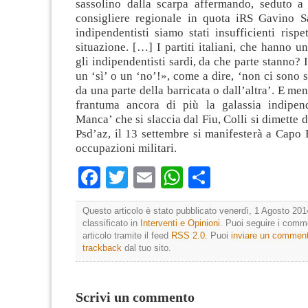
sassolino dalla scarpa affermando, seduto a
consigliere regionale in quota iRS Gavino 
indipendentisti siamo stati insufficienti risp
situazione. […] I partiti italiani, che hanno u
gli indipendentisti sardi, da che parte stanno? 
un ‘sì’ o un ‘no’!», come a dire, ‘non ci sono s
da una parte della barricata o dall’altra’. E men
frantuma ancora di più la galassia indipen
Manca’ che si slaccia dal Fiu, Colli si dimette 
Psd’az, il 13 settembre si manifesterà a Capo 
occupazioni militari.
Facebook
Twitter
Email
WhatsApp
Condividi
Questo articolo è stato pubblicato venerdì, 1 Agosto 201
classificato in
Interventi e Opinioni
. Puoi seguire i comm
articolo tramite il feed
RSS 2.0
. Puoi
inviare un commen
trackback
dal tuo sito.
Scrivi un commento