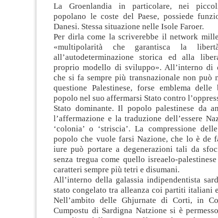
La Groenlandia in particolare, nei piccol
popolano le coste del Paese, possiede funzio
Danesi. Stessa situazione nelle Isole Faroer.
Per dirla come la scriverebbe il network mill
«multipolarità che garantisca la liber
all’autodeterminazione storica ed alla libe
proprio modello di sviluppo». All’interno di 
che si fa sempre più transnazionale non può n
questione Palestinese, forse emblema delle 
popolo nel suo affermarsi Stato contro l’oppress
Stato dominante. Il popolo palestinese da an
l’affermazione e la traduzione dell’essere Na
‘colonia’ o ‘striscia’. La compressione dell
popolo che vuole farsi Nazione, che lo è de 
iure può portare a degenerazioni tali da sfoci
senza tregua come quello isreaelo-palestines
caratteri sempre più tetri e disumani.
All’interno della galassia indipendentista sarda
stato congelato tra alleanza coi partiti italiani 
Nell’ambito delle Ghjurnate di Corti, in Co
Cumpostu di Sardigna Natzione si è permesso 