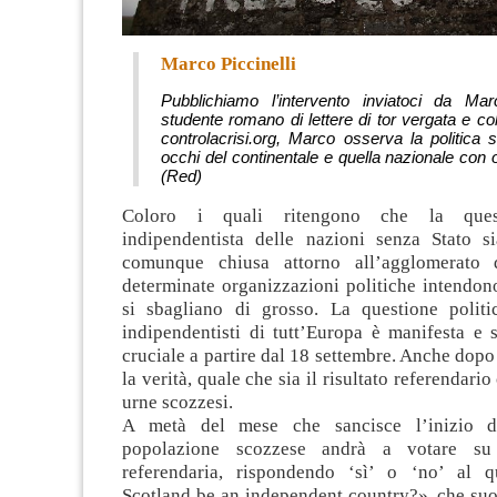
Marco Piccinelli
Pubblichiamo l’intervento inviatoci da Marc
studente romano di lettere di tor vergata e col
controlacrisi.org, Marco osserva la politica 
occhi del continentale e quella nazionale con o
(Red)
Coloro i quali ritengono che la quest
indipendentista delle nazioni senza Stato s
comunque chiusa attorno all’agglomerato
determinate organizzazioni politiche intendon
si sbagliano di grosso. La questione polit
indipendentisti di tutt’Europa è manifesta e 
cruciale a partire dal 18 settembre. Anche dopo 
la verità, quale che sia il risultato referendario
urne scozzesi.
A metà del mese che sancisce l’inizio de
popolazione scozzese andrà a votare su
referendaria, rispondendo ‘sì’ o ‘no’ al q
Scotland be an independent country?», che su