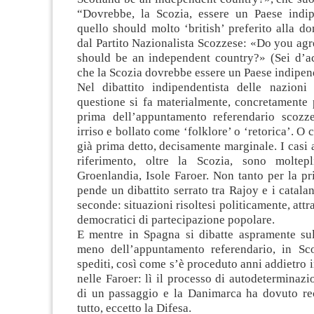
“Dovrebbe, la Scozia, essere un Paese indi
quello should molto ‘british’ preferito alla 
dal Partito Nazionalista Scozzese: «Do you agr
should be an independent country?» (Sei d’ac
che la Scozia dovrebbe essere un Paese indipen
Nel dibattito indipendentista delle nazioni
questione si fa materialmente, concretamente 
prima dell’appuntamento referendario scozz
irriso e bollato come ‘folklore’ o ‘retorica’. 
già prima detto, decisamente marginale. I casi a
riferimento, oltre la Scozia, sono moltepl
Groenlandia, Isole Faroer. Non tanto per la pr
pende un dibattito serrato tra Rajoy e i catalan
seconde: situazioni risoltesi politicamente, att
democratici di partecipazione popolare.
E mentre in Spagna si dibatte aspramente sull
meno dell’appuntamento referendario, in Sc
spediti, così come s’è proceduto anni addietro 
nelle Faroer: lì il processo di autodeterminazi
di un passaggio e la Danimarca ha dovuto re
tutto, eccetto la Difesa.