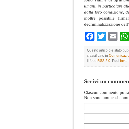
umani, in particolare all
dalla loro condizione, d
inoltre possibile fir
decriminalizzazione dell’a
Faceboo
Twitte
Em
Questo articolo è stato pub
classificato in
Comunicazio
il feed
RSS 2.0
. Puoi
invia
Scrivi un commen
Ciascun commento potrà 
Non sono ammessi comme