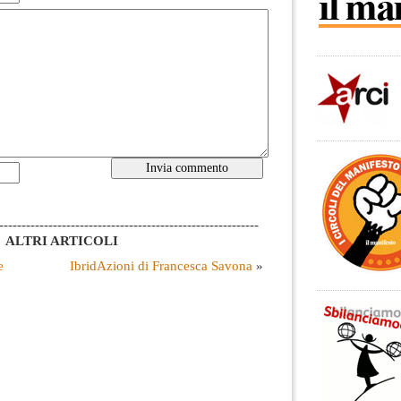
----------------------------------------------------------
ALTRI ARTICOLI
e
IbridAzioni di Francesca Savona
»