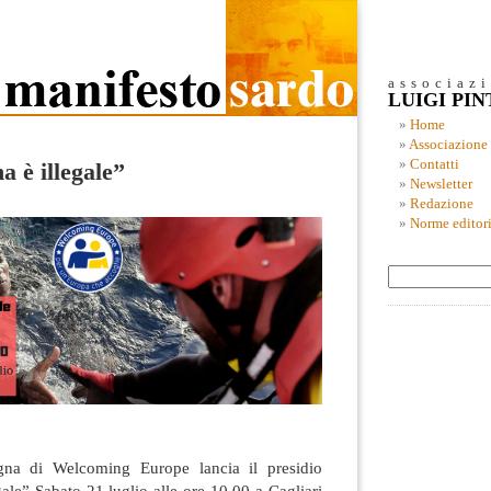
associaz
LUIGI PI
Home
Associazione
Contatti
 è illegale”
Newsletter
Redazione
Norme editori
gna di Welcoming Europe lancia il presidio
ale” Sabato 21 luglio alle ore 10.00 a Cagliari