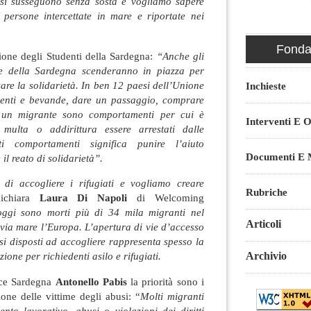
 si susseguono senza sosta e vogliamo sapere
 persone intercettate in mare e riportate nei
Fondaz
one degli Studenti della Sardegna:
“Anche gli
sse della Sardegna scenderanno in piazza per
zare la solidarietà. In ben 12 paesi dell’Unione
Inchieste
menti e bevande, dare un passaggio, comprare
e un migrante sono comportamenti per cui è
Interventi E O
 multa o addirittura essere arrestati dalle
ti comportamenti significa punire l’aiuto
Documenti E M
il reato di solidarietà”.
 di accogliere i rifugiati e vogliamo creare
Rubriche
chiara
Laura Di Napoli
di Welcoming
gi sono morti più di 34 mila migranti nel
Articoli
 via mare l’Europa. L’apertura di vie d’accesso
esi disposti ad accogliere rappresenta spesso la
Archivio
zione per richiedenti asilo e rifugiati.
Asce Sardegna
Antonello Pabis
la priorità sono i
ione delle vittime degli abusi: “
Molti migranti
ento lavorativo, abusi o violazioni dei diritti