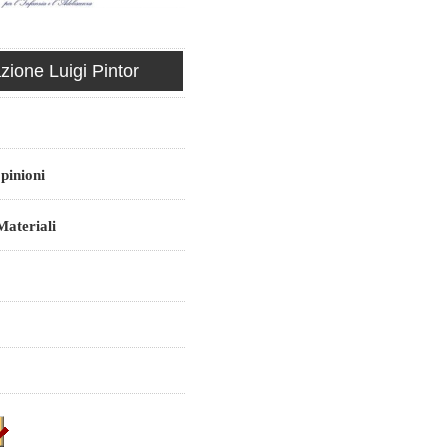
ione Luigi Pintor
pinioni
ateriali