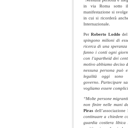
in via Roma sotto il
manifestazione si svolge
in cui si ricorderà anch
Internazionale
.
Per
Roberto Loddo
del
spingono milioni di es
ricerca di una speranza
fanno i conti ogni gior
con l’apartheid dei cent
motivo abbiamo deciso di
nessuna persona può ess
legalità oggi sono 
governo
.
Partecipare s
vogliamo essere complici 
“Molte persone migranti 
non finire nelle mani de
Piras
dell’associazion
continuare a chiedere co
guardia costiera libica