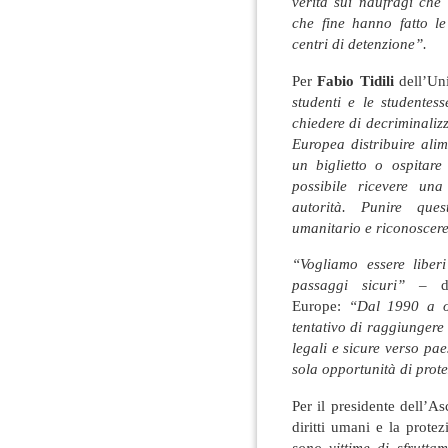
verità sui naufragi che
che fine hanno fatto le
centri di detenzione”.
Per
Fabio Tidili
dell’Uni
studenti e le studente
chiedere di decriminaliz
Europea distribuire ali
un biglietto o ospitar
possibile ricevere una
autorità. Punire ques
umanitario e riconoscere 
“Vogliamo essere liberi
passaggi sicuri”
– di
Europe:
“Dal 1990 a og
tentativo di raggiungere
legali e sicure verso pa
sola opportunità di prote
Per il presidente dell’
diritti umani e la protez
sono vittime di sfruttam