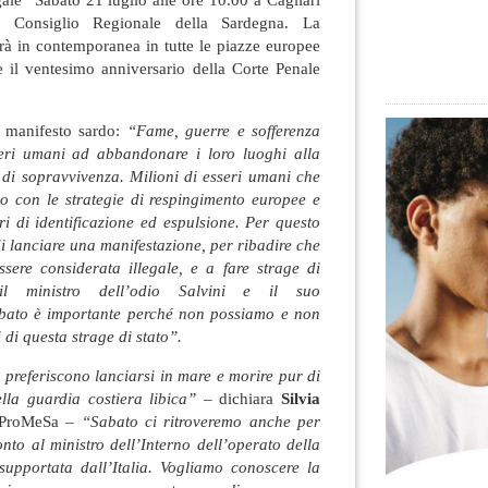
 Consiglio Regionale della Sardegna. La
rà in contemporanea in tutte le piazze europee
e il ventesimo anniversario della Corte Penale
 manifesto sardo:
“Fame, guerre e sofferenza
seri umani ad abbandonare i loro luoghi alla
 di sopravvivenza. Milioni di esseri umani che
no con le strategie di respingimento europee e
ri di identificazione ed espulsione. Per questo
 lanciare una manifestazione, per ribadire che
ere considerata illegale, e a fare strage di
il ministro dell’odio Salvini e il suo
abato è importante perché non possiamo e non
di questa strage di stato”.
preferiscono lanciarsi in mare e morire pur di
lla guardia costiera libica”
– dichiara
Silvia
e ProMeSa –
“Sabato ci ritroveremo anche per
nto al ministro dell’Interno dell’operato della
 supportata dall’Italia. Vogliamo conoscere la