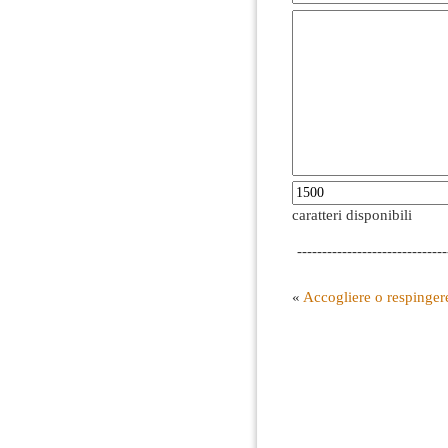
caratteri disponibili
------------------------------
«
Accogliere o respinger