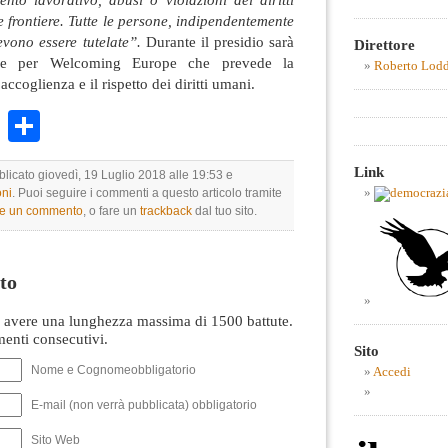
e frontiere. Tutte le persone, indipendentemente
evono essere tutelate”.
Durante il presidio
sarà
Direttore
mare per Welcoming Europe che prevede la
Roberto Lod
ccoglienza e il rispetto dei diritti umani.
k
r
ail
WhatsApp
Condividi
Link
blicato giovedì, 19 Luglio 2018 alle 19:53 e
ni
. Puoi seguire i commenti a questo articolo tramite
re un commento
, o fare un
trackback
dal tuo sito.
to
avere una lunghezza massima di 1500 battute.
nti consecutivi.
Sito
Nome e Cognomeobbligatorio
Accedi
E-mail (non verrà pubblicata) obbligatorio
Sito Web