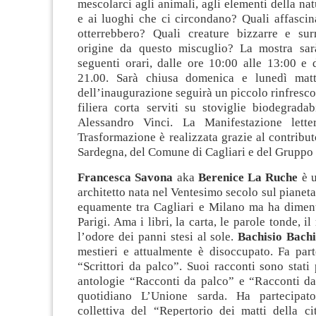
mescolarci agli animali, agli elementi della nat
e ai luoghi che ci circondano? Quali affascin
otterrebbero? Quali creature bizzarre e sur
origine da questo miscuglio? La mostra sarà
seguenti orari, dalle ore 10:00 alle 13:00 e 
21.00. Sarà chiusa domenica e lunedì matt
dell’inaugurazione seguirà un piccolo rinfresco
filiera corta serviti su stoviglie biodegradab
Alessandro Vinci. La Manifestazione letter
Trasformazione è realizzata grazie al contribu
Sardegna, del Comune di Cagliari e del Gruppo 
Francesca Savona
aka
Berenice La Ruche
è 
architetto nata nel Ventesimo secolo sul pianeta
equamente tra Cagliari e Milano ma ha dimenti
Parigi. Ama i libri, la carta, le parole tonde, il
l’odore dei panni stesi al sole.
Bachisio Bachi
mestieri e attualmente è disoccupato. Fa part
“Scrittori da palco”. Suoi racconti sono stati 
antologie “Racconti da palco” e “Racconti da
quotidiano L’Unione sarda. Ha partecipato 
collettiva del “Repertorio dei matti della ci