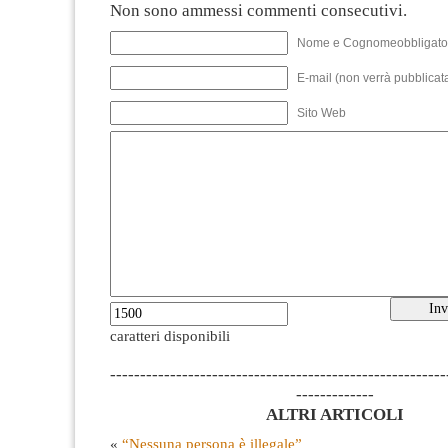
Non sono ammessi commenti consecutivi.
Nome e Cognomeobbligato
E-mail (non verrà pubblicata
Sito Web
caratteri disponibili
--------------------------------------------------------
-------------
ALTRI ARTICOLI
«
“Nessuna persona è illegale”