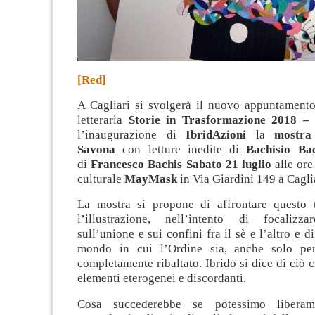
[Red]
A Cagliari si svolgerà il nuovo appuntamento
letteraria
Storie in Trasformazione 2018 –
l’inaugurazione di
IbridAzioni
la
mostra
Savona
con letture inedite di
Bachisio Ba
di
Francesco Bachis
Sabato 21 luglio
alle ore
culturale
MayMask
in Via Giardini 149 a Caglia
La mostra si propone di affrontare questo 
l’illustrazione, nell’intento di focalizza
sull’unione e sui confini fra il sè e l’altro e
mondo in cui l’Ordine sia, anche solo p
completamente ribaltato. Ibrido si dice di ciò c
elementi eterogenei e discordanti.
Cosa succederebbe se potessimo liberam