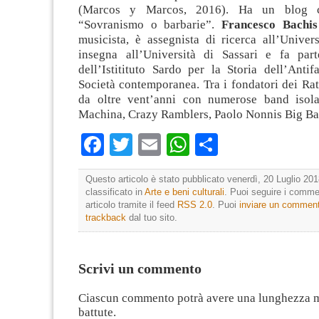
(Marcos y Marcos, 2016). Ha un blog 
“Sovranismo o barbarie”.
Francesco Bachis
musicista, è assegnista di ricerca all’Univers
insegna all’Università di Sassari e fa part
dell’Istitituto Sardo per la Storia dell’Anti
Società contemporanea. Tra i fondatori dei Ra
da oltre vent’anni con numerose band isol
Machina, Crazy Ramblers, Paolo Nonnis Big Ba
Facebook
Twitter
Email
WhatsApp
Condividi
Questo articolo è stato pubblicato venerdì, 20 Luglio 201
classificato in
Arte e beni culturali
. Puoi seguire i comme
articolo tramite il feed
RSS 2.0
. Puoi
inviare un commen
trackback
dal tuo sito.
Scrivi un commento
Ciascun commento potrà avere una lunghezza 
battute.