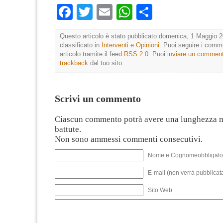
Facebook
Twitter
Email
WhatsApp
Condividi
Questo articolo è stato pubblicato domenica, 1 Maggio 2
classificato in
Interventi e Opinioni
. Puoi seguire i comm
articolo tramite il feed
RSS 2.0
. Puoi
inviare un commen
trackback
dal tuo sito.
Scrivi un commento
Ciascun commento potrà avere una lunghezza 
battute.
Non sono ammessi commenti consecutivi.
Nome e Cognomeobbligato
E-mail (non verrà pubblicata
Sito Web