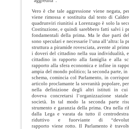
“aggredita”.
Vero è che tale aggressione viene negata, pe
viene rimossa e sostituita dal testo di Caldero
quadrunviri riunitisi a Lorenzago è solo la sec
Costituzione, e quindi sarebbero fatti salvi i pri
fondamentali della prima. Ma le due parti del
sono speculari e necessarie l’una all’altra: la 
struttura a piramide rovesciata, avente al primo 
i doveri del cittadino nella sua individualità, 
cittadino in rapporto alla famiglia e alla sc
rapporto alla sfera economica e infine in rappo
ampia del mondo politico; la seconda parte, in 
schema, comincia col Parlamento, in corrispo
articolo proclamante la sovranità popolare, per
nella definizione degli altri istituti in cu
doveva concretarsi l’organizzazione statale
società. In tal modo la seconda parte risu
strumento e garanzia della prima. Ora nella r
dalla Lega e varata da tutto il centrodestr
riduttivo e fuorviante di “devolut
rapporto viene rotto. Il Parlamento è travolt