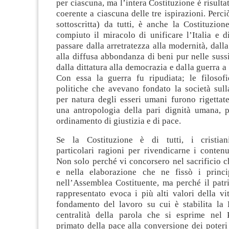
per ciascuna, ma l’intera Costituzione è risulta
coerente a ciascuna delle tre ispirazioni. Perciò
sottoscritta) da tutti, è anche la Costituzion
compiuto il miracolo di unificare l’Italia e d
passare dalla arretratezza alla modernità, dalla
alla diffusa abbondanza di beni pur nelle sussis
dalla dittatura alla democrazia e dalla guerra a
Con essa la guerra fu ripudiata; le filosofi
politiche che avevano fondato la società sull
per natura degli esseri umani furono rigettate
una antropologia della pari dignità umana, p
ordinamento di giustizia e di pace.
Se la Costituzione è di tutti, i cristia
particolari ragioni per rivendicarne i contenu
Non solo perché vi concorsero nel sacrificio c
e nella elaborazione che ne fissò i princ
nell’Assemblea Costituente, ma perché il patr
rappresentato evoca i più alti valori della vit
fondamento del lavoro su cui è stabilita la 
centralità della parola che si esprime nel 
primato della pace alla conversione dei poteri