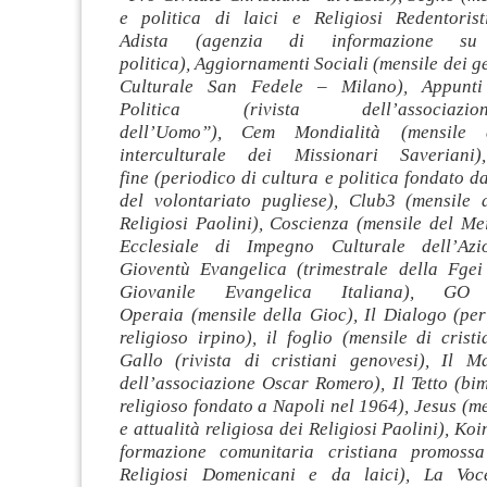
e politica di laici e Religiosi Redentoris
Adista (agenzia di informazione su
politica), Aggiornamenti Sociali (mensile dei ge
Culturale San Fedele – Milano), Appunti
Politica (rivista dell’associaz
dell’Uomo”), Cem Mondialità (mensile 
interculturale dei Missionari Saveriani
fine (periodico di cultura e politica fondato d
del volontariato pugliese), Club3 (mensile d
Religiosi Paolini), Coscienza (mensile del M
Ecclesiale di Impegno Culturale dell’Azio
Gioventù Evangelica (trimestrale della Fge
Giovanile Evangelica Italiana), G
Operaia (mensile della Gioc), Il Dialogo (per
religioso irpino), il foglio (mensile di cristia
Gallo (rivista di cristiani genovesi), Il M
dell’associazione Oscar Romero), Il Tetto (bim
religioso fondato a Napoli nel 1964), Jesus (me
e attualità religiosa dei Religiosi Paolini), Koi
formazione comunitaria cristiana promoss
Religiosi Domenicani e da laici), La Voc