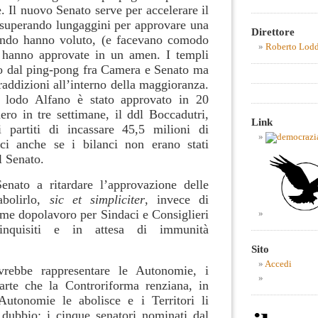
 Il nuovo Senato serve per accelerare il
, superando lungaggini per approvare una
Direttore
ando hanno voluto, (e facevano comodo
Roberto Lod
le hanno approvate in un amen. I templi
o dal ping-pong fra Camera e Senato ma
traddizioni all’interno della maggioranza.
 lodo Alfano è stato approvato in 20
ero in tre settimane, il ddl Boccadutri,
Link
partiti di incassare 45,5 milioni di
ici anche se i bilanci non erano stati
al Senato.
enato a ritardare l’approvazione delle
abolirlo,
sic et simpliciter
, invece di
ome dopolavoro per Sindaci e Consiglieri
 inquisiti e in attesa di immunità
Sito
Accedi
rebbe rappresentare le Autonomie, i
arte che la Controriforma renziana, in
Autonomie le abolisce e i Territori li
 dubbio: i cinque senatori nominati dal