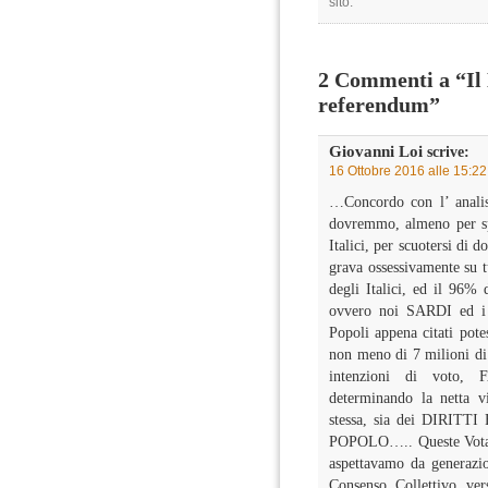
sito.
2 Commenti a “Il 
referendum”
Giovanni Loi
scrive:
16 Ottobre 2016 alle 15:22
…Concordo con l’ analis
dovremmo, almeno per spi
Italici, per scuotersi di d
grava ossessivamente su tu
degli Italici, ed il 96%
ovvero noi SARDI ed i
Popoli appena citati potes
non meno di 7 milioni di
intenzioni di voto
determinando la netta v
stessa, sia dei DIRIT
POPOLO….. Queste Votazi
aspettavamo da generazi
Consenso Collettivo v