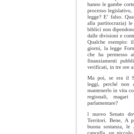
hanno le gambe corte.
processo legislativo
legge? E’ falso. Qu
alla partitocrazia) 
biblici non dipendon
dalle divisioni e con
Qualche esempio: il
giorni, la legge Forn
che ha permesso ai 
finanziamenti pubbl
verificati, in tre ore 
Ma poi, se era il S
leggi, perché non 
mantenerlo in vita c
regionali, magari
parlamentare?
l nuovo Senato dov
Territori. Bene, A p
buona sostanza, le 
cancella, un piccolo