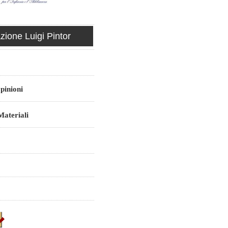
ione Luigi Pintor
pinioni
ateriali