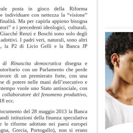
eale posta in gioco della Riforma
re individuare con nettezza la “visione”
 finalità. Ma per capirla appieno bisogna
tori” e i precedenti ideologici, culturali,
. Giacché Renzi e Boschi sono solo degli
dottivi. I padri veri, naturali, sono altri
ui, la P2 di Licio Gelli e la Banca JP
 di Rinascita democratica
disegna e
autoritario con un Parlamento che perde
favore di un premierato forte, con una
e di potere nelle mani dell’esecutivo e
ntempo vuole uno Stato antisociale, con
a
collaboratore del fenomeno produttivo
,
 18 ecc.
 documento del 28 maggio 2013 la Banca
ndi istituzioni della finanza speculativa
e le riforme adottate nei paesi europei
pagna, Grecia, Portogallo), non si erano