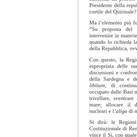
Presidente della repu
cortile del Quirinale?
Ma l’elemento più fu
“Su proposta del 
intervenire in materie
quando lo richieda la
della Repubblica, ovv
Con questo, la Regi
espropriata delle s
discussioni e confron
della Sardegna e d
libitum,
di continu
occupato dalle Basi m
trivellare, sventrare
mare; allocare il d
nucleari e l
’aliga
di 
Si dirà: le Regioni
Costituzionale di Re
vince il Si, con qual