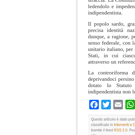
straccia. La Costituz
ledendolo e impedend
indipendentista.
Il popolo sardo, gra
precisa identità naz
dunque, a ragione, p
senso federale, con la
unitario italiano, pe
Stati, in cui cias
attraverso un referen
La controriforma d
deprivandoci persino
dotato lo Statut
indipendentista non l
Faceboo
Twitte
Em
Questo articolo è stato pu
classificato in
Interventi e 
tramite il feed
RSS 2.0
. Pu