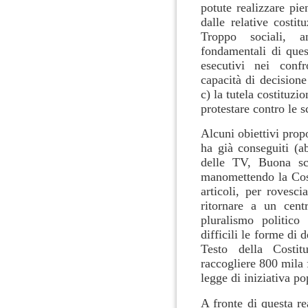
potute realizzare pie
dalle relative costi
Troppo sociali, an
fondamentali di ques
esecutivi nei confr
capacità di decisione
c) la tutela costituzio
protestare contro le s
Alcuni obiettivi prop
ha già conseguiti (ab
delle TV, Buona scu
manomettendo la Cos
articoli, per rovesci
ritornare a un centr
pluralismo politico
difficili le forme di
Testo della Costit
raccogliere 800 mila
legge di iniziativa p
A fronte di questa re