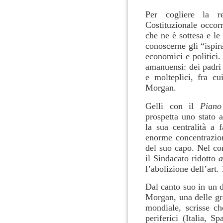
Per cogliere la r
Costituzionale occor
che ne è sottesa e le
conoscerne gli “ispira
economici e politici
amanuensi: dei padri a
e molteplici, fra c
Morgan.
Gelli con il
Piano
prospetta uno stato 
la sua centralità a 
enorme concentrazion
del suo capo. Nel co
il Sindacato ridotto
l’abolizione dell’art.
Dal canto suo in un
Morgan, una delle gra
mondiale, scrisse ch
periferici (Italia, S