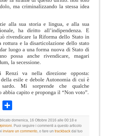
ione fa strame di questo diritto: non solo
olo, ma criminalizzando la stessa idea
zie alla sua storia e lingua, e alla sua
ionale, ha diritto all’indipendenza. E
uò rivendicare la Riforma dello Stato in
 rottura e la disarticolazione dello stato
r dar luogo a una forma nuova di Stato di
cuno possa anche rivendicare, magari
dum, la secessione.
i Renzi va nella direzione opposta:
 della esile e debole Autonomia di cui è
o sardo. Mi sorprende che qualche
o abbia capito e proponga il “Non voto”.
k
r
ail
WhatsApp
Condividi
bblicato domenica, 16 Ottobre 2016 alle 00:18 e
Opinioni
. Puoi seguire i commenti a questo articolo
oi
inviare un commento
, o fare un
trackback
dal tuo