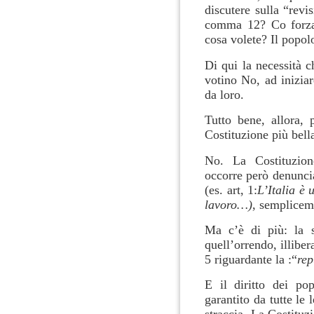
discutere sulla “revis
comma 12? Co forza 
cosa volete? Il popol
Di qui la necessità c
votino No, ad iniziar
da loro.
Tutto bene, allora,
Costituzione più bel
No. La Costituzione
occorre però denuncia
(es. art, 1:
L’Italia è
lavoro…)
, sempliceme
Ma c’è di più: la s
quell’orrendo, illiber
5 riguardante la :“
rep
E il diritto dei pop
garantito da tutte le