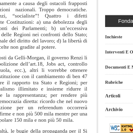
namente a causa degli ostacoli frapposti
tuzioni nazionali. Troppo democratiche.
zi, “socialiste”! Quattro i difetti
Fondaz
te Costituzioni: a) una debolezza degli
onti dei Parlamenti; b) un’eccessiva
 delle Regioni nei confronti dello Stato;
Inchieste
nale del diritto del lavoro; d) la libertà di
celte non gradite al potere.
Interventi E O
osti da Gelli-Morgan, il governo Renzi li
olizione dell’art.18, Jobs act, controllo
Documenti E M
ola, ecc.), altri li vorrebbe ottenere
tituzione con il cambiamento di ben 47
Rubriche
are il rapporto tra Stato e Regioni; per
alismo illimitato e insieme ridurre il
 e la rappresentanza; per rendere più
Articoli
 democrazia diretta: ricordo che nel nuovo
uzione per un referendum occorrerà
Archivio
 firme e non più 500 mila mentre per una
opolare 150 mila e non più 50 mila.
altà, le bugie della propaganda per il Si