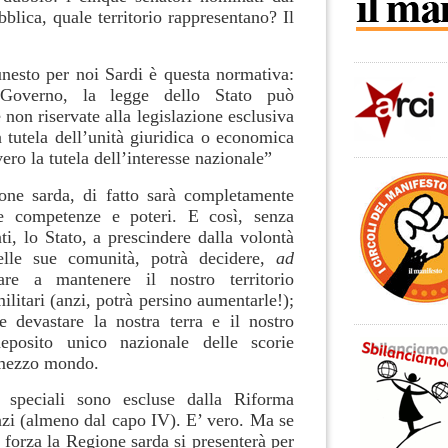
bblica, quale territorio rappresentano? Il
nesto per noi Sardi è questa normativa:
Governo, la legge dello Stato può
 non riservate alla legislazione esclusiva
 tutela dell’unità giuridica o economica
ero la tutela dell’interesse nazionale”
one sarda, di fatto sarà completamente
ue competenze e poteri. E così, senza
ti, lo Stato, a prescindere dalla volontà
elle sue comunità, potrà decidere,
ad
are a mantenere il nostro territorio
ilitari (anzi, potrà persino aumentarle!);
 e devastare la nostra terra e il nostro
eposito unico nazionale delle scorie
mezzo mondo.
 speciali sono escluse dalla Riforma
nzi (almeno dal capo IV). E’ vero. Ma se
e forza la Regione sarda si presenterà per