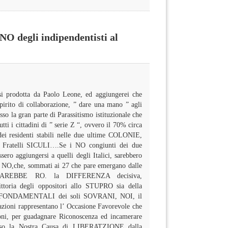
NO degli indipendentisti al
i prodotta da Paolo Leone, ed aggiungerei che
rito di collaborazione, ” dare una mano ” agli
osso la gran parte di Parassitismo istituzionale che
tti i cittadini di ” serie Z “, ovvero il 70% circa
 dei residenti stabili nelle due ultime COLONIE,
 Fratelli SICULI….Se i NO congiunti dei due
sero aggiungersi a quelli degli Italici, sarebbero
 NO,che, sommati ai 27 che pare emergano dalle
, FAREBBE RO. la DIFFERENZA decisiva,
ittoria degli oppositori allo STUPRO sia della
TI FONDAMENTALI dei soli SOVRANI, NOI, il
oni rappresentano l’ Occasione Favorevole che
oni, per guadagnare Riconoscenza ed incamerare
erso la Nostra Causa di LIBERATZIONE dalla