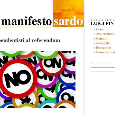
associaz
LUIGI PI
Home
Associazione
Contatti
pendentisti al referendum
Newsletter
Redazione
Norme editori