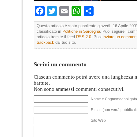
Facebook
Twitter
Email
WhatsApp
Condividi
Questo articolo è stato pubblicato giovedì, 16 Aprile 200
classificato in
Politiche in Sardegna
. Puoi seguire i com
articolo tramite il feed
RSS 2.0
. Puoi
inviare un commen
trackback
dal tuo sito.
Scrivi un commento
Ciascun commento potrà avere una lunghezza 
battute.
Non sono ammessi commenti consecutivi.
Nome e Cognomeobbligato
E-mail (non verrà pubblicata
Sito Web