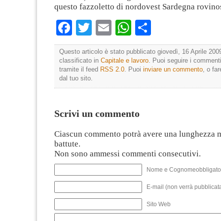
questo fazzoletto di nordovest Sardegna rovino
Facebook
Twitter
Email
WhatsApp
Condividi
Questo articolo è stato pubblicato giovedì, 16 Aprile 200
classificato in
Capitale e lavoro
. Puoi seguire i commenti
tramite il feed
RSS 2.0
. Puoi
inviare un commento
, o fa
dal tuo sito.
Scrivi un commento
Ciascun commento potrà avere una lunghezza 
battute.
Non sono ammessi commenti consecutivi.
Nome e Cognomeobbligato
E-mail (non verrà pubblicata
Sito Web