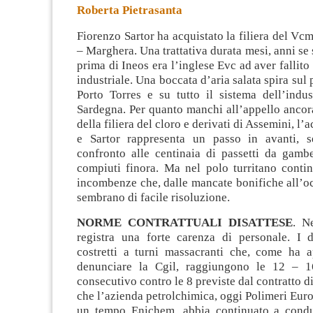
Roberta Pietrasanta
Fiorenzo Sartor ha acquistato la filiera del Vcm
– Marghera. Una trattativa durata mesi, anni se 
prima di Ineos era l’inglese Evc ad aver fallito
industriale. Una boccata d’aria salata spira sul
Porto Torres
e su tutto il sistema dell’indu
Sardegna. Per quanto manchi all’appello ancor
della filiera del cloro e derivati di Assemini, l’
e Sartor rappresenta un passo in avanti, s
confronto alle centinaia di passetti da gamb
compiuti finora. Ma nel polo turritano conti
incombenze che, dalle mancate bonifiche all’o
sembrano di facile risoluzione.
NORME CONTRATTUALI DISATTESE
. N
registra una forte carenza di personale. I 
costretti a turni massacranti che, come ha a
denunciare la Cgil, raggiungono le 12 – 1
consecutivo contro le 8 previste dal contratto d
che l’azienda petrolchimica, oggi Polimeri Europ
un tempo Enichem, abbia continuato a condu