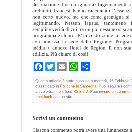
destinazione d’uso originaria? Ingenuamente, 
architetti francesi hanno raccontato l’essenz
non certo nuovo, ma che come gramigna si 
legittimando. Nessun lapsus, tantomeno 
semplice verità di cui tra un po’ nessuno si scan
programma è chiaro: E’ in costruzione la sede 
con annessa la sede della Regione: Progra
média + annexe Hotel de Region. E non stia
edilizia. Più chiaro di così!
Facebook
Twitter
Email
WhatsApp
Condividi
Questo articolo è stato pubblicato martedì, 16 Febbraio 
classificato in
Politiche in Sardegna
. Puoi seguire i com
articolo tramite il feed
RSS 2.0
. Puoi
inviare un commen
trackback
dal tuo sito.
Scrivi un commento
Ciascun commento potrà avere una lunghezza 