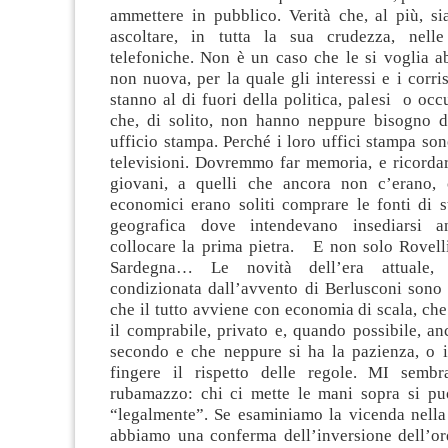
ammettere in pubblico. Verità che, al più, si
ascoltare, in tutta la sua crudezza, nelle 
telefoniche. Non è un caso che le si voglia abo
non nuova, per la quale gli interessi e i corri
stanno al di fuori della politica, palesi o occu
che, di solito, non hanno neppure bisogno 
ufficio stampa. Perché i loro uffici stampa sono
televisioni. Dovremmo far memoria, e ricordar
giovani, a quelli che ancora non c’erano, 
economici erano soliti comprare le fonti di s
geografica dove intendevano insediarsi 
collocare la prima pietra. E non solo Rovelli
Sardegna… Le novità dell’era attuale, e
condizionata dall’avvento di Berlusconi sono 
che il tutto avviene con economia di scala, che
il comprabile, privato e, quando possibile, an
secondo e che neppure si ha la pazienza, o i
fingere il rispetto delle regole. MI sembr
rubamazzo: chi ci mette le mani sopra si pu
“legalmente”. Se esaminiamo la vicenda nella
abbiamo una conferma dell’inversione dell’ord