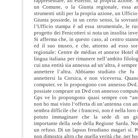
rappresentare, all’esterno, la propria azione
un Comune, o la Giunta regionale, essa an
strumenti utili per la propria azione, un Uffici
Giunta possiede, in un certo senso, la sovrani
l’Ufficio stampa è ad essa strumentale, le ru
progetto dei Fenicotteri si nota un insolita inve
Si afferma che, in questo caso, al centro stan
ed il suo museo, e che, attorno ad esso
regionale: Centre de médias et annexe Hotel d
lingua italiana per rimanere nell’ambito filolog
cui una entità sia annessa ad un’altra, è sempre
annettere l’altra. Abbiamo studiato che fu
annettersi la Corsica, e non viceversa. Qua
computer, ve lo propongono con annesso Dvd. E
possiate comprare un Dvd con annesso compute
Gps ve lo propongono quasi sempre con “ann
non ho mai visto l‘offerta di un’antenna con a
sembra difficile che i francesi, non è nella loro
potuto immaginare che la sede di un gio
importante della sede della Regione Sarda. Non
un refuso. Di un lapsus freudiano magari si. P
non dimostra altro che quella verità che, per bon