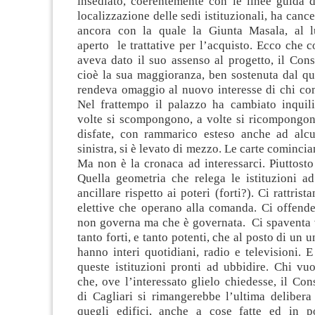
insediato, coerentemente con le linee guida d
localizzazione delle sedi istituzionali, ha cance
ancora con la quale la Giunta Masala, al l
aperto le trattative per l’acquisto. Ecco che 
aveva dato il suo assenso al progetto, il Con
cioè la sua maggioranza, ben sostenuta dal qu
rendeva omaggio al nuovo interesse di chi co
Nel frattempo il palazzo ha cambiato inquili
volte si scompongono, a volte si ricompongon
disfate, con rammarico esteso anche ad alcun
sinistra, si è levato di mezzo. Le carte cominci
Ma non è la cronaca ad interessarci. Piuttosto
Quella geometria che relega le istituzioni 
ancillare rispetto ai poteri (forti?). Ci rattris
elettive che operano alla comanda. Ci offende
non governa ma che è governata. Ci spaventa v
tanto forti, e tanto potenti, che al posto di un 
hanno interi quotidiani, radio e televisioni. E 
queste istituzioni pronti ad ubbidire. Chi vu
che, ove l’interessato glielo chiedesse, il Co
di Cagliari si rimangerebbe l’ultima delibera 
quegli edifici, anche a cose fatte ed in p