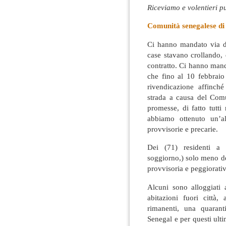
Riceviamo e volentieri 
Comunità senegalese di
Ci hanno mandato via d
case stavano crollando
contratto. Ci hanno mand
che fino al 10 febbrai
rivendicazione affinch
strada a causa del Comu
promesse, di fatto tutt
abbiamo ottenuto un’al
provvisorie e precarie.
Dei (71) residenti a 
soggiorno,) solo meno d
provvisoria e peggiorativ
Alcuni sono alloggiati a
abitazioni fuori città
rimanenti, una quarant
Senegal e per questi ult