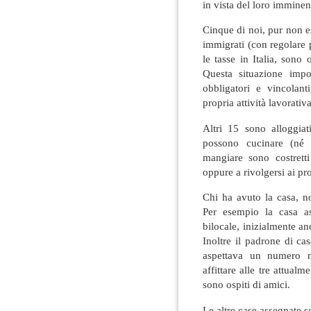
in vista del loro imminent
Cinque di noi, pur non es
immigrati (con regolare
le tasse in Italia, sono o
Questa situazione impo
obbligatori e vincolant
propria attività lavorativa
Altri 15 sono alloggiat
possono cucinare (né u
mangiare sono costretti
oppure a rivolgersi ai pr
Chi ha avuto la casa, no
Per esempio la casa a
bilocale, inizialmente a
Inoltre il padrone di ca
aspettava un numero m
affittare alle tre attua
sono ospiti di amici.
Le altre case assegnate 