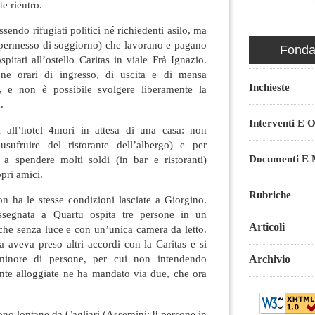
e rientro.
sendo rifugiati politici né richiedenti asilo, ma
 permesso di soggiorno) che lavorano e pagano
Fondaz
spitati all’ostello Caritas in viale Frà Ignazio.
ne orari di ingresso, di uscita e di mensa
Inchieste
i, e non è possibile svolgere liberamente la
.
Interventi E O
i all’hotel 4mori in attesa di una casa: non
sufruire del ristorante dell’albergo) e per
Documenti E M
 a spendere molti soldi (in bar e ristoranti)
opri amici.
Rubriche
n ha le stesse condizioni lasciate a Giorgino.
ssegnata a Quartu ospita tre persone in un
Articoli
nche senza luce e con un’unica camera da letto.
sa aveva preso altri accordi con la Caritas e si
inore di persone, per cui non intendendo
Archivio
lmente alloggiate ne ha mandato via due, che ora
sono lontane da Cagliari (Assemini: 8 persone in