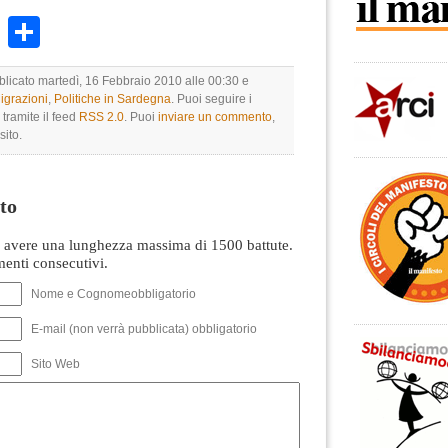
k
r
ail
WhatsApp
Condividi
bblicato martedì, 16 Febbraio 2010 alle 00:30 e
igrazioni
,
Politiche in Sardegna
. Puoi seguire i
tramite il feed
RSS 2.0
. Puoi
inviare un commento
,
sito.
to
avere una lunghezza massima di 1500 battute.
nti consecutivi.
Nome e Cognomeobbligatorio
E-mail (non verrà pubblicata) obbligatorio
Sito Web