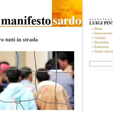
associaz
LUIGI PI
Home
Associazione
Contatti
 tutti in strada
Newsletter
Redazione
Norme editori