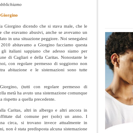
pubblichiamo
 Giorgino
a Giorgino dicendo che si stava male, che le
, e che eravamo abusivi, anche se avevamo un
ato in una situazione peggiore. Noi senegalesi
o 2010 abitavamo a Giorgino
facciamo questa
é gli italiani sappiano che adesso siamo per
ne di Cagliari e della Caritas. Nonostante le
i noi, con regolare permesso di soggiorno non
tra abitazione e le sistemazioni sono tutte
Giorgino, (tutti con regolare permesso di
ella metà ha avuto una sistemazione comunque
a rispetto a quella precedente.
lla Caritas, altri in albergo e altri ancora in
, affittate dal comune per (solo) un anno. I
ina circa, si trovano invece attualmente in
imi, non è stata predisposta alcuna sistemazione