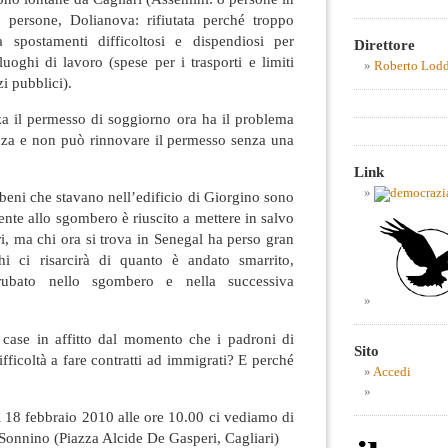
 persone, Dolianova: rifiutata perché troppo
 spostamenti difficoltosi e dispendiosi per
Direttore
luoghi di lavoro (spese per i trasporti e limiti
Roberto Lod
i pubblici).
za il permesso di soggiorno ora ha il problema
nza e non può rinnovare il permesso senza una
Link
 beni che stavano nell’edificio di Giorgino sono
sente allo sgombero è riuscito a mettere in salvo
ri, ma chi ora si trova in Senegal ha perso gran
hi ci risarcirà di quanto è andato smarrito,
 rubato nello sgombero e nella successiva
case in affitto dal momento che i padroni di
Sito
fficoltà a fare contratti ad immigrati? E perché
Accedi
ì 18 febbraio 2010 alle ore 10.00 ci vediamo di
Sonnino (Piazza Alcide De Gasperi, Cagliari)