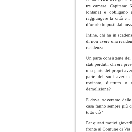
tre camere, Capitana: 6
lontana) e obbligano a
raggiungere la città e i 
d’orario imposti dai mezz
Infine, chi ha in scaden
di non avere una reside
residenza.
Un parte consistente dei
stati perduti: chi era pre
una parte dei propri ave
parte dei suoi averi: c
rovinato, distrutto o
demolizione?
E dove troveremo delle 
casa fanno sempre più di
tutto ciò?
Per questi motivi gioved
fronte al Comune di Via 