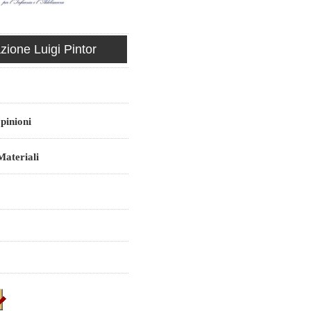
ione Luigi Pintor
pinioni
ateriali