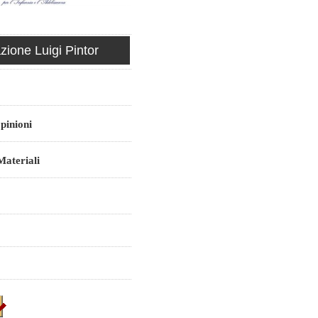
ione Luigi Pintor
pinioni
ateriali