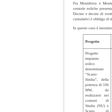
Fra Montiferru e Monte
centrale eoliche presen
Decine e decine di svett
cumulativi è obbligo di l
In questo caso è inesisten
Progetto
Progetto
impianto
eolico
denominato
“Scano-
Sindia”, della
potenza di 336
MW, da
realizzarsi nei
comuni di
Sindia (NU) e
Scano di