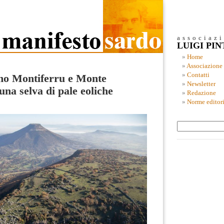
associaz
LUIGI PI
Home
Associazione
Contatti
mo Montiferru e Monte
Newsletter
una selva di pale eoliche
Redazione
Norme editori