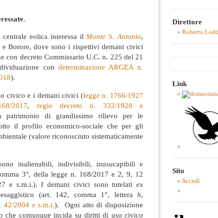
eressate
.
Direttore
Roberto Lod
a centrale eolica interessa il
Monte S. Antonio
,
 Borore, dove sono i rispettivi demani civici
e con decreto Commissario U.C. n. 225 del 21
ndividuazione con
determinazione ARGEA n.
2018
).
Link
o civico e i demani civici (
legge n. 1766/1927
168/2017
,
regio decreto n. 332/1928 e
n patrimonio di grandissimo rilievo per le
 sotto il profilo economico-sociale che per gli
ambientale (valore riconosciuto sistematicamente
sono inalienabili, indivisibili, inusucapibili e
Sito
3, comma 3°, della legge n. 168/2017 e 2, 9, 12
Accedi
7 e s.m.i.). I demani civici sono tutelati
ex
esaggistico (art. 142, comma 1°, lettera
h
,
. 42/2004 e s.m.i.
). Ogni atto di disposizione
o che comunque incida su diritti di uso civico