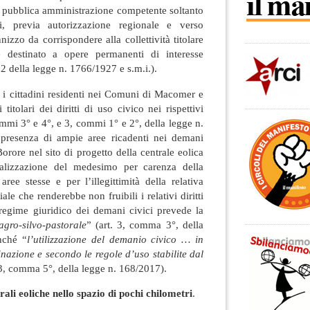
a pubblica amministrazione competente soltanto
ni, previa autorizzazione regionale e verso
nizzo da corrispondere alla collettività titolare
 destinato a opere permanenti di interesse
12 della legge n. 1766/1927 e s.m.i.).
 i cittadini residenti nei Comuni di Macomer e
titolari dei diritti di uso civico nei rispettivi
ommi 3° e 4°, e 3, commi 1° e 2°, della legge n.
 presenza di ampie aree ricadenti nei demani
orore nel sito di progetto della centrale eolica
ealizzazione del medesimo per carenza della
 aree stesse e per l’illegittimità della relativa
iale che renderebbe non fruibili i relativi diritti
il regime giuridico dei demani civici prevede la
agro-silvo-pastorale
” (art. 3, comma 3°, della
nché “
l’utilizzazione del demanio civico … in
inazione e secondo le regole d’uso stabilite dal
 3, comma 5°, della legge n. 168/2017).
rali eoliche nello spazio di pochi chilometri
.