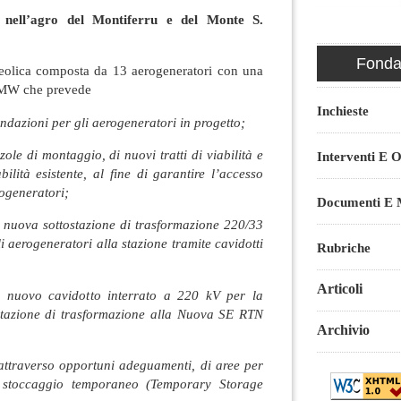
o nell’agro del Montiferru e del Monte S.
Fondaz
 eolica composta da 13 aerogeneratori con una
8 MW che prevede
Inchieste
fondazioni per gli aerogeneratori in progetto;
zole di montaggio, di nuovi tratti di viabilità e
Interventi E O
ilità esistente, al fine di garantire l’accesso
rogeneratori;
Documenti E M
a nuova sottostazione di trasformazione 220/33
i aerogeneratori alla stazione tramite cavidotti
Rubriche
Articoli
un nuovo cavidotto interrato a 220 kV per la
stazione di trasformazione alla Nuova SE RTN
Archivio
 attraverso opportuni adeguamenti, di aree per
 stoccaggio temporaneo (Temporary Storage