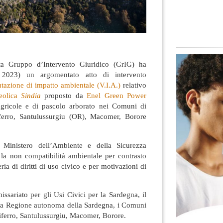
sta Gruppo d’Intervento Giuridico (GrIG) ha
 2023) un argomentato atto di intervento
tazione di impatto ambientale (V.I.A.)
relativo
 eolica
Sindia
proposto da
Enel Green Power
agricole e di pascolo arborato nei Comuni di
ferro, Santulussurgiu (OR), Macomer, Borore
 Ministero dell’Ambiente e della Sicurezza
 la non compatibilità ambientale per contrasto
ia di diritti di uso civico e per motivazioni di
ssariato per gli Usi Civici per la Sardegna, il
, la Regione autonoma della Sardegna, i Comuni
iferro, Santulussurgiu, Macomer, Borore.