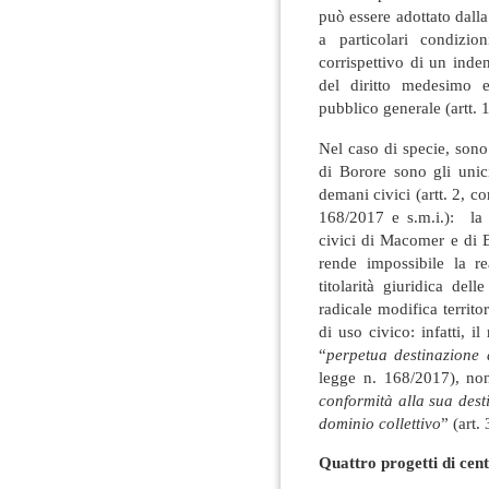
può essere adottato dall
a particolari condizio
corrispettivo di un inden
del diritto medesimo e
pubblico generale (artt. 
Nel caso di specie, sono
di Borore sono gli unici 
demani civici (artt. 2, c
168/2017 e s.m.i.): la
civici di Macomer e di B
rende impossibile la r
titolarità giuridica delle
radicale modifica territor
di uso civico: infatti, 
“
perpetua destinazione 
legge n. 168/2017), no
conformità alla sua dest
dominio collettivo
” (art.
Quattro progetti di cent