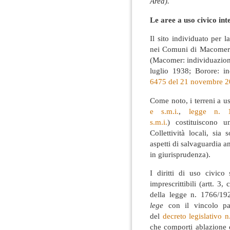
Area).
Le aree a uso civico int
Il sito individuato per l
nei Comuni di Macomer e
(Macomer: individuazion
luglio 1938; Borore: i
6475 del 21 novembre 
Come noto, i terreni a us
e s.m.i.
,
legge n. 
s.m.i.
) costituiscono u
Collettività locali, sia
aspetti di salvaguardia 
in giurisprudenza).
I diritti di uso civico 
imprescrittibili (artt. 
della legge n. 1766/192
lege
con il vincolo pa
del
decreto legislativo n
che comporti ablazione 