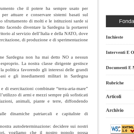
trumento che il potere ha sempre usato per
 per attuare e conservare sistemi basati sul
Fondaz
o sfruttamento di molti e le istituzioni sarde si
tto facendo diventare la Sardegna la portaerei
itorio al servizio dell’Italia e della NATO, dove
Inchieste
sercitazione, di produzione e di sperimentazione
Interventi E O
one Sardegna non ha mai detto NO a nessun
esproprio. La nostra classe dirigente gestisce
Documenti E M
la politica favorendo gli interessi delle grandi
asi e gli insediamenti militari in Sardegna
Rubriche
 e di esercitazioni combinate “terra-aria-mare”
l’utilizzo di armi e mezzi sempre più sofisticati
Articoli
zioni, animali, piante e terre, diffondendo
Archivio
lle dinamiche patriarcali e capitaliste di
 nostra autodeterminazione: decidere sui nostri
itori, vogliamo che il nostro popolo possa