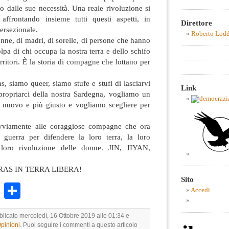
o dalle sue necessità. Una reale rivoluzione si
 affrontando insieme tutti questi aspetti, in
Direttore
tersezionale.
Roberto Lod
onne, di madri, di sorelle, di persone che hanno
olpa di chi occupa la nostra terra e dello schifo
erritori. È la storia di compagne che lottano per
, siamo queer, siamo stufe e stufi di lasciarvi
Link
propriarci della nostra Sardegna, vogliamo un
 nuovo e più giusto e vogliamo scegliere per
ovviamente alle coraggiose compagne che ora
 guerra per difendere la loro terra, la loro
 loro rivoluzione delle donne. JIN, JIYAN,
RAS IN TERRA LIBERA!
Sito
k
r
ail
WhatsApp
Condividi
Accedi
blicato mercoledì, 16 Ottobre 2019 alle 01:34 e
Opinioni
. Puoi seguire i commenti a questo articolo