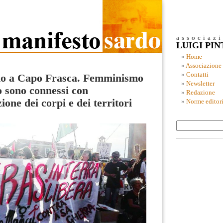
associaz
LUIGI PI
Home
Associazione
Contatti
o a Capo Frasca. Femminismo
Newsletter
o sono connessi con
Redazione
one dei corpi e dei territori
Norme editori