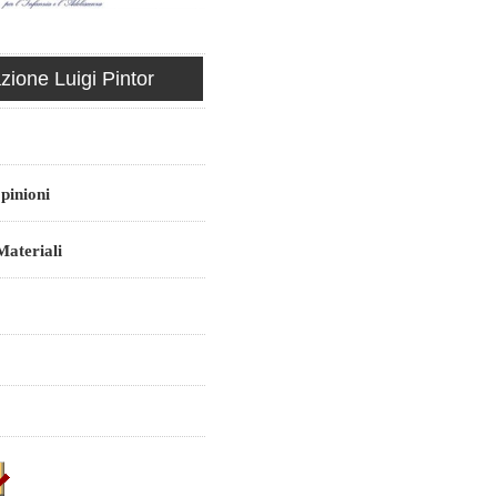
ione Luigi Pintor
pinioni
ateriali