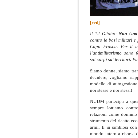
[red]
Il 12 Ottobre
Non Una
contro le basi militari 
Capo Frasca. Per il m
l’antimilitarismo sono 
sui corpi sui territori. P
Siamo donne, siamo trans
decidere, vogliamo riap
modello di autogestione
noi stesse e noi stessi!
NUDM partecipa a ques
sempre lottiamo contro
relazioni come dominio
strumento del ricatto ec
armi. E in simbiosi con i
mondo intero a risorsa 