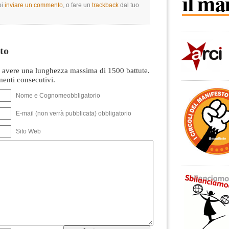
oi
inviare un commento
, o fare un
trackback
dal tuo
to
avere una lunghezza massima di 1500 battute.
nti consecutivi.
Nome e Cognomeobbligatorio
E-mail (non verrà pubblicata) obbligatorio
Sito Web