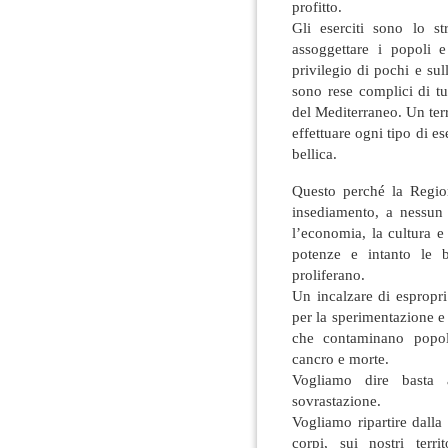
profitto.
Gli eserciti sono lo s
assoggettare i popoli e
privilegio di pochi e sull
sono rese complici di tu
del Mediterraneo. Un terr
effettuare ogni tipo di e
bellica.
Questo perché la Regi
insediamento, a nessun 
l’economia, la cultura e 
potenze e intanto le b
proliferano.
Un incalzare di espropri
per la sperimentazione e 
che contaminano popola
cancro e morte.
Vogliamo dire basta a
sovrastazione.
Vogliamo ripartire dalla
corpi, sui nostri terr