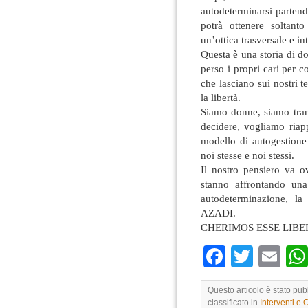
autodeterminarsi partend
potrà ottenere soltanto
un’ottica trasversale e in
Questa è una storia di d
perso i propri cari per c
che lasciano sui nostri t
la libertà.
Siamo donne, siamo trans
decidere, vogliamo riap
modello di autogestione
noi stesse e noi stessi.
Il nostro pensiero va 
stanno affrontando una
autodeterminazione, la
AZADI.
CHERIMOS ESSE LIBE
Faceboo
Twitte
Em
Questo articolo è stato pub
classificato in
Interventi e 