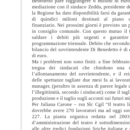
Benedetto pare raggiungere 6 milioni di eur
mediazione con il sindaco Zedda, presidente d
la Regione ha dato disponibilità farsi da gara
di quindici milioni destinati al piano 
finanziario. Nei prossimi giorni è previsto un
in consiglio comunale. Con questo mutuo il 
saldare i debiti più urgenti e garantir
programmazione triennale. Debito che secondo 
bilancio del sovrintendente Di Benedetto è di 
di euro.
Ma i problemi non sono finiti: a fine febbrai
tregua dei sindacati che chiedono una d
l’allontanamento del sovrintendente, e il rei
delle spettanze tagliate due mesi fa ai lavorat
manager, (peraltro in assenza di parere legale 
l’illegittimità, secondo i sindacati) come il tag
produzione e il taglio sugli acconti sui futuri m
Per Juliana Carone – rsu Slc Cgil “Il teatro li
dovrebbe avere 270 lavoratori ma ad oggi sono
227. La pianta organica redatta nel 2003
d’amministrazione del teatro è sottodimension
alle altre tredici fondazioni liriche italiane e 