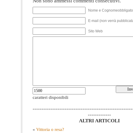
Non sono ammessi commenti consecutivi.
Nome e Cognomeobbligato
E-mail (non verrà pubblicata
Sito Web
caratteri disponibili
--------------------------------------------------------
-------------
ALTRI ARTICOLI
«
Vittoria o resa?