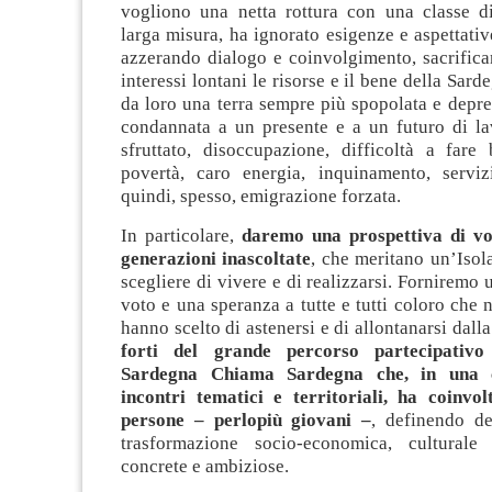
vogliono una netta rottura con una classe di
larga misura, ha ignorato esigenze e aspettativ
azzerando dialogo e coinvolgimento, sacrifica
interessi lontani le risorse e il bene della Sar
da loro una terra sempre più spopolata e depr
condannata a un presente e a un futuro di la
sfruttato, disoccupazione, difficoltà a fare
povertà, caro energia, inquinamento, servizi
quindi, spesso, emigrazione forzata.
In particolare,
daremo una prospettiva di vo
generazioni inascoltate
, che meritano un’Isola
scegliere di vivere e di realizzarsi. Forniremo 
voto e una speranza a tutte e tutti coloro che n
hanno scelto di astenersi e di allontanarsi dalla
forti del grande percorso partecipativ
Sardegna Chiama Sardegna che, in una c
incontri tematici e territoriali, ha coinvol
persone – perlopiù giovani –
, definendo de
trasformazione socio-economica, culturale 
concrete e ambiziose.