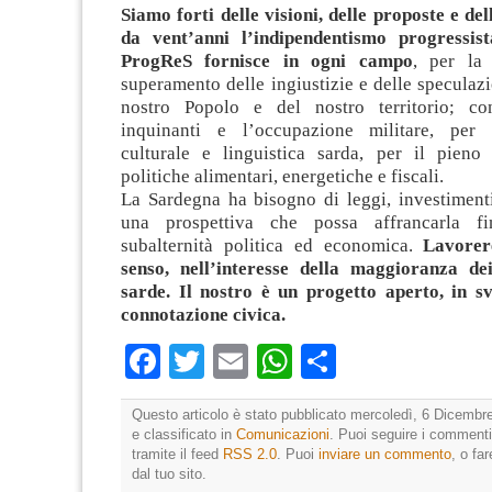
Siamo forti delle visioni, delle proposte e del
da vent’anni l’indipendentismo progressis
ProgReS fornisce in ogni campo
, per la 
superamento delle ingiustizie e delle speculaz
nostro Popolo e del nostro territorio; con
inquinanti e l’occupazione militare, per l
culturale e linguistica sarda, per il pieno 
politiche alimentari, energetiche e fiscali.
La Sardegna ha bisogno di leggi, investimenti
una prospettiva che possa affrancarla fi
subalternità politica ed economica.
Lavorer
senso, nell’interesse della maggioranza de
sarde. Il nostro è un progetto aperto, in sv
connotazione civica.
Facebook
Twitter
Email
WhatsApp
Condividi
Questo articolo è stato pubblicato mercoledì, 6 Dicembr
e classificato in
Comunicazioni
. Puoi seguire i commenti
tramite il feed
RSS 2.0
. Puoi
inviare un commento
, o fa
dal tuo sito.