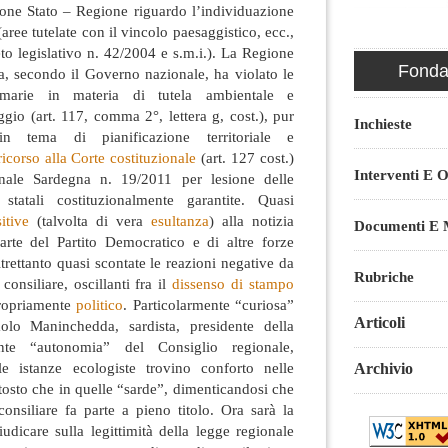
ione Stato – Regione riguardo l’individuazione
aree tutelate con il vincolo paesaggistico, ecc.,
eto legislativo n. 42/2004 e s.m.i.). La Regione
Fondaz
, secondo il Governo nazionale, ha violato le
imarie in materia di tutela ambientale e
ggio (art. 117, comma 2°, lettera g, cost.), pur
Inchieste
n tema di pianificazione territoriale e
ricorso alla Corte costituzionale
(art. 127 cost.)
Interventi E O
nale Sardegna n. 19/2011 per lesione delle
 statali costituzionalmente garantite. Quasi
itive
(talvolta di vera
esultanza
) alla notizia
Documenti E M
rte del Partito Democratico e di altre forze
trettanto quasi scontate le reazioni negative da
Rubriche
onsiliare, oscillanti fra il
dissenso di stampo
ropriamente
politico
. Particolarmente “curiosa”
Articoli
aolo Maninchedda, sardista, presidente della
te “autonomia” del Consiglio regionale,
e istanze ecologiste trovino conforto nelle
Archivio
uttosto che in quelle “sarde”, dimenticandosi che
onsiliare fa parte a pieno titolo. Ora sarà la
iudicare sulla legittimità della legge regionale