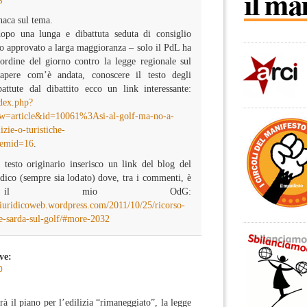
8
naca sul tema.
dopo una lunga e dibattuta seduta di consiglio
to approvato a larga maggioranza – solo il PdL ha
rdine del giorno contro la legge regionale sul
apere com’è andata, conoscere il testo degli
ttute dal dibattito ecco un link interessante:
ndex.php?
w=article&id=10061%3Asi-al-golf-ma-no-a-
izie-o-turistiche-
temid=16
.
 testo originario inserisco un link del blog del
dico (sempre sia lodato) dove, tra i commenti, è
te il mio OdG:
giuridicoweb.wordpress.com/2011/10/25/ricorso-
le-sarda-sul-golf/#more-2032
ve:
0
rà il piano per l’edilizia “rimaneggiato”, la legge