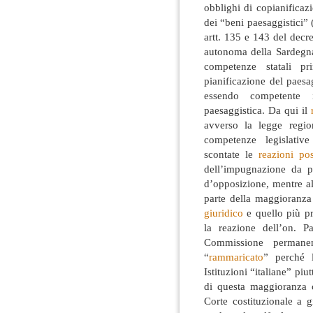
obblighi di copianificaz
dei “beni paesaggistici” (
artt. 135 e 143 del decr
autonoma della Sardegna
competenze statali pr
pianificazione del paesa
essendo competente i
paesaggistica. Da qui il
avverso la legge regio
competenze legislative
scontate le
reazioni pos
dell’impugnazione da pa
d’opposizione, mentre al
parte della maggioranza c
giuridico
e quello più p
la reazione dell’on. P
Commissione permanen
“
rammaricato
” perché l
Istituzioni “italiane” pi
di questa maggioranza c
Corte costituzionale a g