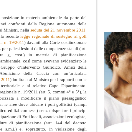
i posizione in materia ambientale da parte del
ei confronti della Regione autonoma della
i Ministri, nella
seduta del 21 novembre 2011
,
 la recente
legge regionale
di sostegno al golf
na n. 19/2011
) davanti alla Corte costituzionale
. per palesi lesioni delle competenze statali (art.
a g, cost.) in materia di pianificazione
a ambientale, così come avevano evidenziato le
e Gruppo d’Intervento Giuridico, Amici della
bolizione della Caccia con un’articolata
e 2011
) inoltrata al Ministro per i rapporti con le
erritoriale e al relativo Capo Dipartimento.
 regionale n. 19/2011 (art. 5, commi 4° e 5°), la
orizzata a modificare il piano paesaggistico
vi le aree dove ubicare i poli golfistici (campi
tico-edilizi connessi) senza rispettare i principi
ipazione di Enti locali, associazioni ecologiste,
edure di pianificazione (artt. 144 del decreto
e s.m.i.) e, soprattutto, in violazione degli