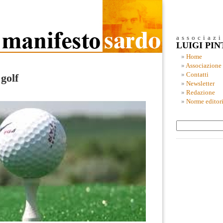
associaz
LUIGI PI
Home
Associazione
Contatti
golf
Newsletter
Redazione
Norme editori