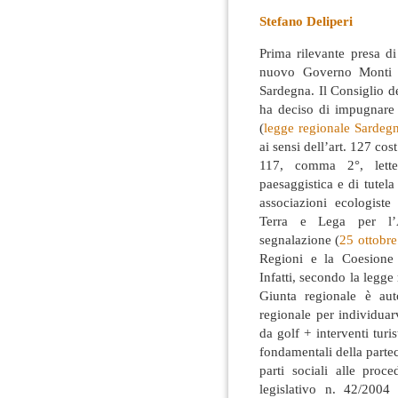
Stefano Deliperi
Prima rilevante presa d
nuovo Governo Monti n
Sardegna. Il Consiglio de
ha deciso di impugnare
(
legge regionale Sardeg
ai sensi dell’art. 127 cost
117, comma 2°, letter
paesaggistica e di tutel
associazioni ecologist
Terra e Lega per l’A
segnalazione (
25 ottobr
Regioni e la Coesione t
Infatti, secondo la legge
Giunta regionale è aut
regionale per individuar
da golf + interventi turis
fondamentali della partec
parti sociali alle proc
legislativo n. 42/2004 