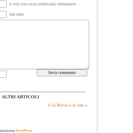
E-mail (non verrà pubblicata) obbligatorio
Sito Web
----------------------------------------------------------
ALTRI ARTICOLI
O la Borsa o la vita
»
iattaforma
WordPress