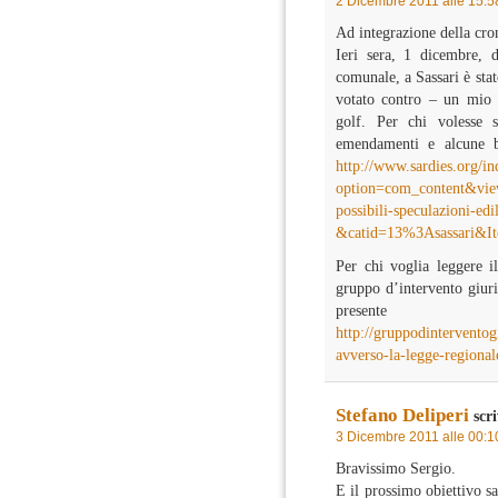
2 Dicembre 2011 alle 15:5
Ad integrazione della cro
Ieri sera, 1 dicembre, 
comunale, a Sassari è sta
votato contro – un mio o
golf. Per chi volesse s
emendamenti e alcune ba
http://www.sardies.org/i
option=com_content&vie
possibili-speculazioni-edil
&catid=13%3Asassari&I
Per chi voglia leggere il
gruppo d’intervento giuri
presen
http://gruppodintervento
avverso-la-legge-regiona
Stefano Deliperi
scri
3 Dicembre 2011 alle 00:1
Bravissimo Sergio.
E il prossimo obiettivo sa