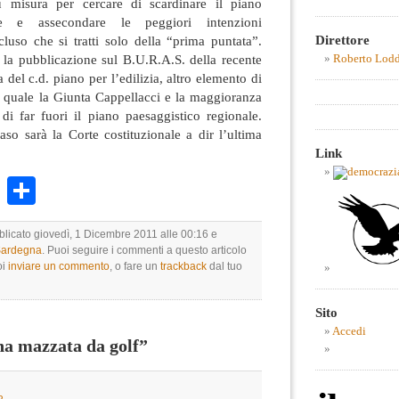
su misura per cercare di scardinare il piano
ale e assecondare le peggiori intenzioni
Direttore
luso che si tratti solo della “prima puntata”.
ra la pubblicazione sul B.U.R.A.S. della recente
Roberto Lod
 del c.d. piano per l’edilizia, altro elemento di
 quale la Giunta Cappellacci e la maggioranza
di far fuori il piano paesaggistico regionale.
so sarà la Corte costituzionale a dir l’ultima
Link
k
r
ail
WhatsApp
Condividi
bblicato giovedì, 1 Dicembre 2011 alle 00:16 e
 Sardegna
. Puoi seguire i commenti a questo articolo
oi
inviare un commento
, o fare un
trackback
dal tuo
Sito
Accedi
a mazzata da golf”