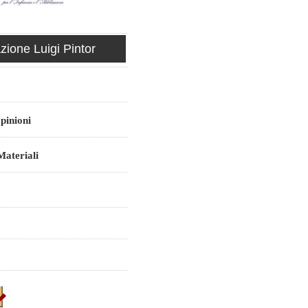
ione Luigi Pintor
pinioni
ateriali