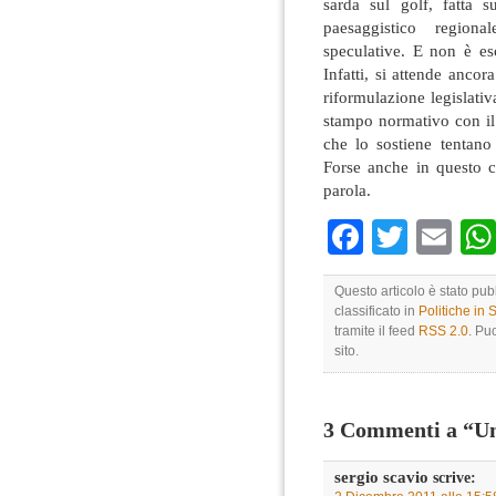
sarda sul golf, fatta 
paesaggistico region
speculative. E non è esc
Infatti, si attende anco
riformulazione legislativa
stampo normativo con il
che lo sostiene tentano 
Forse anche in questo ca
parola.
Faceboo
Twitte
Em
Questo articolo è stato pu
classificato in
Politiche in
tramite il feed
RSS 2.0
. Pu
sito.
3 Commenti a “Un
sergio scavio
scrive: