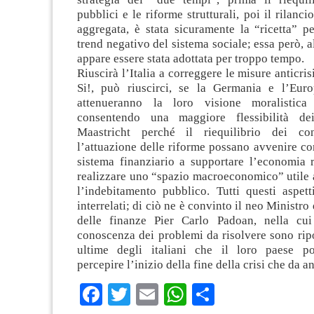
pubblici e le riforme strutturali, poi il rilanc
aggregata, è stata sicuramente la “ricetta” pe
trend negativo del sistema sociale; essa però, al
appare essere stata adottata per troppo tempo.
Riuscirà l’Italia a correggere le misure anticris
Si!, può riuscirci, se la Germania e l’Eur
attenueranno la loro visione moralistica 
consentendo una maggiore flessibilità de
Maastricht perché il riequilibrio dei co
l’attuazione delle riforme possano avvenire c
sistema finanziario a supportare l’economia r
realizzare uno “spazio macroeconomico” utile 
l’indebitamento pubblico. Tutti questi aspett
interrelati; di ciò ne è convinto il neo Ministr
delle finanze Pier Carlo Padoan, nella cu
conoscenza dei problemi da risolvere sono rip
ultime degli italiani che il loro paese po
percepire l’inizio della fine della crisi che da an
Facebook
Twitter
Email
WhatsApp
Condividi