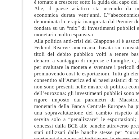
è tornato a crescere; sotto la guida del capo de
Abe, il paese asiatico sta uscendo da u
economica durata vent’anni. L’”abeconomics
denominata la terapia inaugurata dal Premier de
fondata su un “mix” di investimenti pubblici e
monetaria molto espansiva.
Alla politica anti-crisi del Giappone si è assoc
Federal Riserve americana, basata su consiste
titoli del debito pubblico volti a tenere bas
denaro, a vantaggio di imprese e famiglie, e, 
per svalutare la moneta e sventare i pericoli d
promuovendo così le esportazioni. Tutti gli el
consentito all’America ed ai paesi asiatici di t
non sono presenti nelle misure di politica eco
dell’eurozona: gli investimenti pubblici sono te
rigore imposto dai parametri di Maastrich
monetaria della Banca Centrale Europea ha p
una sopravalutazione del cambio rispetto a
servita solo a “penalizzare” le esportazioni; i
concessi dalla BCE alle banche attraverso prest
stati utilizzati dalle banche stesse per “curar
patrimoniale e non ad indirizzare le risorse mo