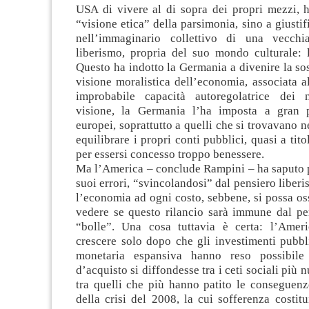
USA di vivere al di sopra dei propri mezzi, 
“visione etica” della parsimonia, sino a giustif
nell’immaginario collettivo di una vecchi
liberismo, propria del suo mondo culturale: l
Questo ha indotto la Germania a divenire la sos
visione moralistica dell’economia, associata al
improbabile capacità autoregolatrice dei m
visione, la Germania l’ha imposta a gran p
europei, soprattutto a quelli che si trovavano ne
equilibrare i propri conti pubblici, quasi a tit
per essersi concesso troppo benessere.
Ma l’America – conclude Rampini – ha saputo p
suoi errori, “svincolandosi” dal pensiero liberi
l’economia ad ogni costo, sebbene, si possa oss
vedere se questo rilancio sarà immune dal pe
“bolle”. Una cosa tuttavia è certa: l’Amer
crescere solo dopo che gli investimenti pubbli
monetaria espansiva hanno reso possibile
d’acquisto si diffondesse tra i ceti sociali più
tra quelli che più hanno patito le conseguenz
della crisi del 2008, la cui sofferenza costit