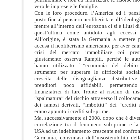
vero le imprese e le famiglie.
Con le loro procedure, l’America ed i paesi
posto fine al pensiero neoliberista e all’ideologi
mentre all’interno dell’eurozona ci si è illusi di
quest’ultima come antidoto agli eccessi 
All’origine, è stata la Germania a mettere 
accusa il neoliberismo americano, per aver cau
crisi del mercato immobiliare coi prest
giustamente osserva Rampiti, perché le aut
hanno utilizzato l’”economia del debito
strumento per superare le difficoltà social
crescita delle disuguaglianze distributiv
prenditori poco affidabili, permettend
finanziatrici di fare fronte al rischio di in
“spalmatura” del rischio attraverso il collocam
dei famosi derivati, “imbottiti” dei “crediti 
erano appunto i crediti sub-prime.
Ma, successivamente al 2008, dopo che è diven
correlazione tra il fenomeno sub-prime e la
USA ad un indebitamento crescente nei confronti
Germania, convintasi dell’insostenibilità del