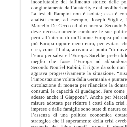
inconfutabile del fallimento storico delle po
congiuntamente dall’austerity e dal neoliberism
La tesi di Rampini non è isolata; essa è con
analisti come, ad esempio, Joseph Stiglitz, 
Marcello De Cecco ed altri ancora. Secondo St
deve necessariamente cambiare le sue politich
però all’interno di un’Unione Europea più co
più Europa oppure meno euro, per evitare che
crisi, come l’Italia, arrivino al punto “di do
l’euro per salvare l’Europa. Sarebbe preferibil
meglio che fosse l’Europa ad abbandonare
Secondo Nouriel Rubini, il rigore da solo non 
aggrava progressivamente la situazione. “Bis
l’impostazione voluta dalla Germania e puntare
circolazione di moneta per rilanciare la doma
consumi, le capacità di guadagno. Fare come g
adesso anche il Giappone”. Anche per Marce
misure adottate per ridurre i costi della crisi 
imprese e dalle famiglie sono state di natura ca
l’assenza di una politica economica dotata
strategica che il superamento della crisi avreb
strategia dei “due tempi”, prima il riequil