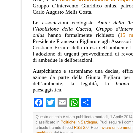
Gruppo d’Intervento Giuridico onlus, patroc
Carlo Augusto Melis Costa.
Le associazioni ecologiste
Amici della Te
l’Abolizione della Caccia
,
Gruppo d’Interv
onlus
hanno formalmente richiesto (
15 m
Presidente Francesco Pigliaru e agli Assessori 
Cristiano Erriu e della difesa dell’ambiente 
l‘adozione di urgenti provvedimenti di revo
di ambedue le deliberazioni.
Auspichiamo e sosteniamo una decisa, effic
azione da parte della Giunta Pigliaru per 
dell’ambiente, la legalità, la
buona
p
paesaggistica.
Facebook
Twitter
Email
WhatsApp
Condividi
Questo articolo è stato pubblicato martedì, 1 Aprile 2014
classificato in
Politiche in Sardegna
. Puoi seguire i com
articolo tramite il feed
RSS 2.0
. Puoi
inviare un commen
trackback
dal tuo sito.