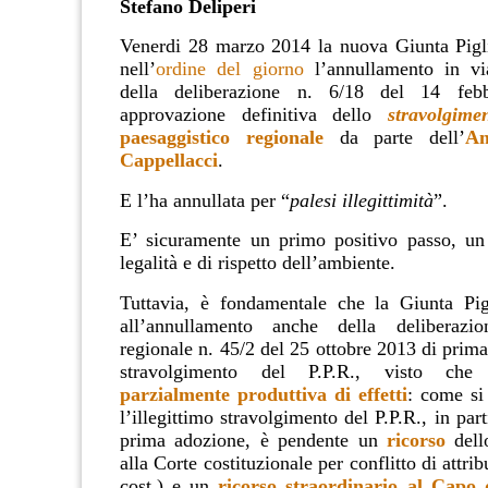
Stefano Deliperi
Venerdi 28 marzo 2014 la nuova Giunta Pigli
nell’
ordine del giorno
l’annullamento in via
della deliberazione n. 6/18 del 14 feb
approvazione definitiva dello
stravolgime
paesaggistico regionale
da parte dell’
Am
Cappellacci
.
E l’ha annullata per “
palesi illegittimità
”.
E’ sicuramente un primo positivo passo, un
legalità e di rispetto dell’ambiente.
Tuttavia, è fondamentale che la Giunta Pig
all’annullamento anche della deliberazi
regionale n. 45/2 del 25 ottobre 2013 di prim
stravolgimento del P.P.R., visto ch
parzialmente produttiva di effetti
: come si
l’illegittimo stravolgimento del P.P.R., in part
prima adozione, è pendente un
ricorso
dell
alla Corte costituzionale per conflitto di attri
cost.) e un
ricorso straordinario al Capo 