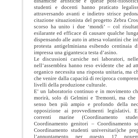
dinamiche artistiche e quelle post-filosofich
studenti e docenti hanno praticato legalis
attraversando avanti e indietro strisce pedon
citazione situazionista del progetto Zebra Cro
scorso ha unito i due ‘mondi’ – col risultat
esilarante ed efficace di causare qualche lunga 
dispensando alle auto in attesa volantini che i
protesta antigelminiana esibendo centinaia d
impressa una gigantesca testa d’asino.
Le discussioni carsiche nei laboratori, nell
nell’assemblea hanno reso evidente che ad att
organico necessita una risposta unitaria, ma 
che venire dalla capacità di reciproca comprens
livelli della produzione culturale.
E’ un laboratorio continuo e in movimento ch
morirà, solo di Gelmini e Tremonti, ma che
senso ben più ampio e profondo della nece
opposizione ai provvedimenti legislativi. 
correnti marine (Coordinamento stu
Coordinamento genitori – Coordinamento sc
Coordinamento studenti universitari)che prep
l’appuntamento per questo 17 novemb