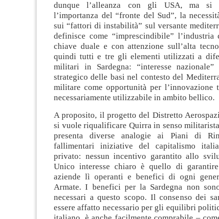
dunque l’alleanza con gli USA, ma si 
l’importanza del “fronte del Sud”, la necessit
sui “fattori di instabilità” sul versante mediterr
definisce come “imprescindibile” l’industria 
chiave duale e con attenzione sull’alta tecn
quindi tutti e tre gli elementi utilizzati a dif
militari in Sardegna: “interesse nazionale” 
strategico delle basi nel contesto del Mediterr
militare come opportunità per l’innovazione 
necessariamente utilizzabile in ambito bellico.
A proposito, il progetto del Distretto Aerospazi
si vuole riqualificare Quirra in senso militarist
presenta diverse analogie ai Piani di Rin
fallimentari iniziative del capitalismo ital
privato: nessun incentivo garantito allo svi
Unico interesse chiaro è quello di garantire 
aziende lì operanti e benefici di ogni gene
Armate. I benefici per la Sardegna non son
necessari a questo scopo. Il consenso dei sar
essere affatto necessario per gli equilibri polit
italiano, è anche facilmente comprabile – com