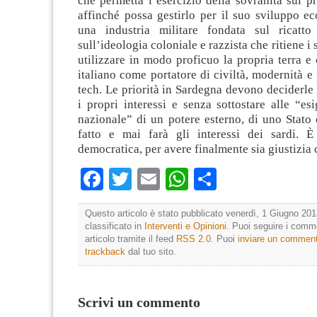
che permetta l’esercizio della sovranità sul pro
affinché possa gestirlo per il suo sviluppo e
una industria militare fondata sul ricatto
sull’ideologia coloniale e razzista che ritiene i 
utilizzare in modo proficuo la propria terra e 
italiano come portatore di civiltà, modernità e
tech. Le priorità in Sardegna devono deciderle 
i propri interessi e senza sottostare alle “es
nazionale” di un potere esterno, di uno Stato
fatto e mai farà gli interessi dei sardi. 
democratica, per avere finalmente sia giustizia 
Facebook
Twitter
Email
WhatsApp
Condividi
Questo articolo è stato pubblicato venerdì, 1 Giugno 201
classificato in
Interventi e Opinioni
. Puoi seguire i comm
articolo tramite il feed
RSS 2.0
. Puoi
inviare un commen
trackback
dal tuo sito.
Scrivi un commento