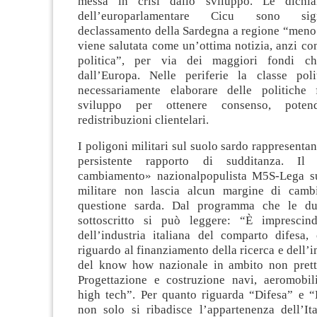
messa in crisi dallo sviluppo. Le dichiar
dell’europarlamentare Cicu sono sign
declassamento della Sardegna a regione “meno
viene salutata come un’ottima notizia, anzi co
politica”, per via dei maggiori fondi c
dall’Europa. Nelle periferie la classe pol
necessariamente elaborare delle politiche 
sviluppo per ottenere consenso, pote
redistribuzioni clientelari.
I poligoni militari sul suolo sardo rappresentan
persistente rapporto di sudditanza. Il
cambiamento» nazionalpopulista M5S-Lega su
militare non lascia alcun margine di camb
questione sarda. Dal programma che le d
sottoscritto si può leggere: “È imprescind
dell’industria italiana del comparto difesa, 
riguardo al finanziamento della ricerca e dell
del know how nazionale in ambito non prett
Progettazione e costruzione navi, aeromobili
high tech”. Per quanto riguarda “Difesa” e “P
non solo si ribadisce l’appartenenza dell’It