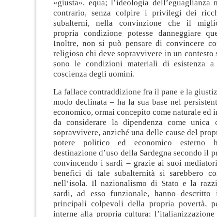
«giusta», equa; l’ideologia dell’eguaglianza n
contrario, senza colpire i privilegi dei ricc
subalterni, nella convinzione che il migli
propria condizione potesse danneggiare quel
Inoltre, non si può pensare di convincere c
religioso chi deve sopravvivere in un contesto 
sono le condizioni materiali di esistenza a
coscienza degli uomini.
La fallace contraddizione fra il pane e la giustiz
modo declinata – ha la sua base nel persisten
economico, ormai concepito come naturale ed in
da considerare la dipendenza come unica o
sopravvivere, anziché una delle cause del propr
potere politico ed economico esterno h
destinazione d’uso della Sardegna secondo il pr
convincendo i sardi – grazie ai suoi mediatori
benefici di tale subalternità si sarebbero c
nell’isola. Il nazionalismo di Stato e la razz
sardi, ad esso funzionale, hanno descritto
principali colpevoli della propria povertà, p
interne alla propria cultura; l’italianizzazione