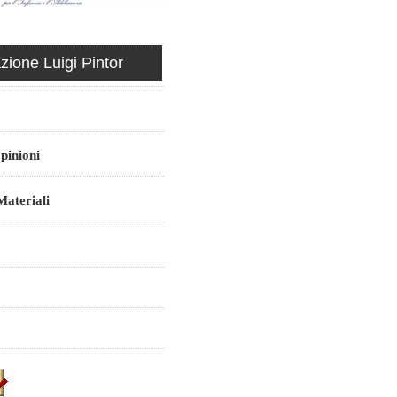
ione Luigi Pintor
pinioni
ateriali