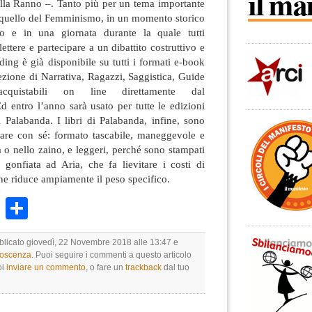
lla Ranno –. Tanto più per un tema importante
e quello del Femminismo, in un momento storico
ato e in una giornata durante la quale tutti
ttere e partecipare a un dibattito costruttivo e
ding è già disponibile su tutti i formati e-book
lezione di Narrativa, Ragazzi, Saggistica, Guide
quistabili on line direttamente dal
Ed entro l’anno sarà usato per tutte le edizioni
i Palabanda. I libri di Palabanda, infine, sono
are con sé: formato tascabile, maneggevole e
sa o nello zaino, e leggeri, perché sono stampati
 gonfiata ad Aria, che fa lievitare i costi di
e riduce ampiamente il peso specifico.
k
r
ail
WhatsApp
Condividi
bblicato giovedì, 22 Novembre 2018 alle 13:47 e
noscenza
. Puoi seguire i commenti a questo articolo
oi
inviare un commento
, o fare un
trackback
dal tuo