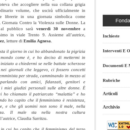
teva che accogliere nella sua collana grigia
rdinario volume, che uscirà ufficialmente in
e librerie in una giornata simbolica come
Fondaz
Giornata Contro la Violenza sulle Donne. La
e al pubblico sarà
venerdì 30 novembre
a
simo in viale Trento 9. Assieme all’autrice,
Inchieste
ez
, letture di
Emilia Agnesa
.
Interventi E O
ta il giorno in cui ho abbandonato la pigrizia
l mondo come è, e ho deciso di mettermi in
niziato a chiedermi se nelle battute scherzose
Documenti E M
 nei giornali che leggevo, ci fossero concetti
 femminista per strada, camminando in mezzo ai
Rubriche
, parlando con amici, fidanzati, genitori e
 i miei giudizi personali sulle altre donne. È
Articoli
ui ho chiamato il patriarcato “malattia” e ho
ndo ho capito che il femminismo è resistenza,
te, e che gli uomini non sono il male, nella
Archivio
nza. Il male sta nella nostra cultura
l’autrice, Claudia Sarritzu.
in cui ho capito che il femminismo del terzo