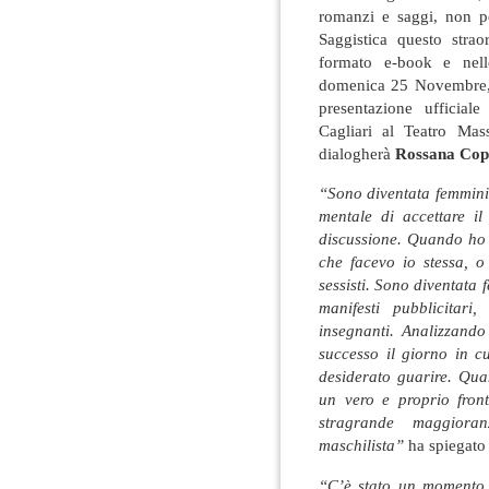
romanzi e saggi, non po
Saggistica questo strao
formato e-book e nell
domenica 25 Novembre, 
presentazione ufficial
Cagliari al Teatro Mas
dialogherà
Rossana Cop
“Sono diventata femminis
mentale di accettare i
discussione. Quando ho i
che facevo io stessa, o
sessisti. Sono diventata
manifesti pubblicitari
insegnanti. Analizzando
successo il giorno in c
desiderato guarire. Qua
un vero e proprio fron
stragrande maggiora
maschilista”
ha spiegato 
“C’è stato un momento 