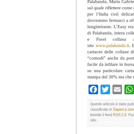
Palabanda, Maria Gabrie
sul quale riflettere com
per l’Italia così delic
dovremmo fermarci a rifle
lungimirante. L’Easy rea
di Palabanda, intera col
e Fuori collana ac
sito
www.palabanda.it
. 
cartacee delle collane d
“comodi” anche da port
facile da infilare in bor
su una particolare carta
stampa del 30% ma che n
Faceboo
Twitte
Em
Questo articolo è stato pu
classificato in
Saperi e co
tramite il feed
RSS 2.0
. Pu
sito.