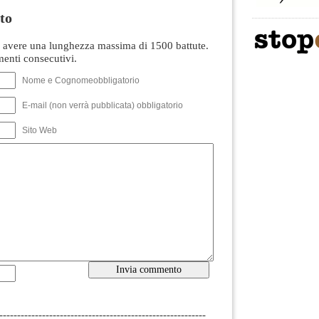
to
avere una lunghezza massima di 1500 battute.
nti consecutivi.
Nome e Cognomeobbligatorio
E-mail (non verrà pubblicata) obbligatorio
Sito Web
----------------------------------------------------------