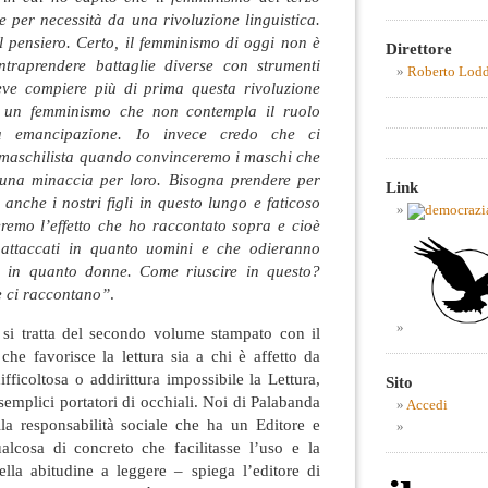
 per necessità da una rivoluzione linguistica.
l pensiero. Certo, il femminismo di oggi non è
Direttore
ntraprendere battaglie diverse con strumenti
Roberto Lod
deve compiere più di prima questa rivoluzione
è un femminismo che non contempla il ruolo
ra emancipazione. Io invece credo che ci
a maschilista quando convinceremo i maschi che
 una minaccia per loro. Bisogna prendere per
Link
 anche i nostri figli in questo lungo e faticoso
eremo l’effetto che ho raccontato sopra e cioè
 attaccati in quanto uomini e che odieranno
 in quanto donne. Come riuscire in questo?
 ci raccontano”
.
 si tratta del secondo volume stampato con il
che favorisce la lettura sia a chi è affetto da
fficoltosa o addirittura impossibile la Lettura,
Sito
 semplici portatori di occhiali. Noi di Palabanda
Accedi
lla responsabilità sociale che ha un Editore e
lcosa di concreto che facilitasse l’uso e la
ella abitudine a leggere – spiega l’editore di