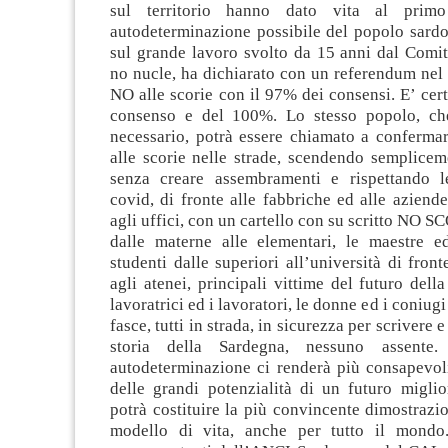
sul territorio hanno dato vita al prim
autodeterminazione possibile del popolo sardo
sul grande lavoro svolto da 15 anni dal Comit
no nucle, ha dichiarato con un referendum nel 
NO alle scorie con il 97% dei consensi. E’ cer
consenso e del 100%. Lo stesso popolo, che
necessario, potrà essere chiamato a confermar
alle scorie nelle strade, scendendo semplicem
senza creare assembramenti e rispettando l
covid, di fronte alle fabbriche ed alle aziende
agli uffici, con un cartello con su scritto NO S
dalle materne alle elementari, le maestre ed
studenti dalle superiori all’università di front
agli atenei, principali vittime del futuro della
lavoratrici ed i lavoratori, le donne ed i coniugi
fasce, tutti in strada, in sicurezza per scrivere 
storia della Sardegna, nessuno assente
autodeterminazione ci renderà più consapevoli
delle grandi potenzialità di un futuro miglio
potrà costituire la più convincente dimostraz
modello di vita, anche per tutto il mondo.