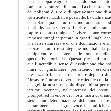
non ci appartengono e che dobbiamo tutti 
cambiare veramente il mondo. La chiusura e lo
dei poligoni di tiro e di sperimentazione di 
sofisticate e micidiali è possibile. La dichiarazi
della Sardegna per un disarmo totale sul mode
possibile, basta volerlo. Le riflessioni sarann
capire quanto criminale è vivere come corres
immense stragi perpetrate in questi lunghi de
una falsa sicurezza e di una dominazione e sf
risorse naturali e strategiche mondiali da pa
onnipotenti e di poteri delle forze mondial
speculativo omicida. Questa presa d’atto 
quell’incredibile senso di assoluzione che no
illusi di giustificare, permettendo esercita
presenza di fabbriche di morte e depositi di 
Rinsavire è nostro dovere e richiedere con la 
di oggi, la nostra non più disponibilità per ri
territori occupati, nell’interesse dei nostri
pronipoti ed in onore dei nostri morti di urani
stessa autodeterminazione dobbiamo usare 
unitariamente ed a gran voce le bonifiche a
industriali compromesse dagli stessi interessi s