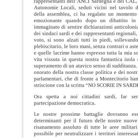
rappresentanti dell’ANCI Sardegna e del CAL,
Autonomie Locali, seduti vicini nel tavolo d
della assemblea, ci ha regalato un momento
emozionante quando dopo un dibattito in
immaginato di sentire dichiarazioni anticolonia
dei sindaci sardi e dei rappresentanti regionali
voto, si sono alzati tutti in piedi, sollevan
plebiscitario, le loro mani, senza contrari o ast
e quelle lacrime hanno espresso tutta la mia s
vita vissuta in questa nostra fantastica isola
superamento di un atavico senso di sudditanza.
onorato della nostra classe politica e dei nostr
parlamentari, che di fronte a Montecitorio ha
striscione con la scritta “NO SCORIE IN SAR
Ora spetta a noi cittadini sardi, far sen
partecipazione democratica.
Le nostre prossime battaglie dovranno es
determinanti per il futuro delle nostre nuove
risanamento assoluto di tutte le aree militar
possibile per neutralizzare i territori interess