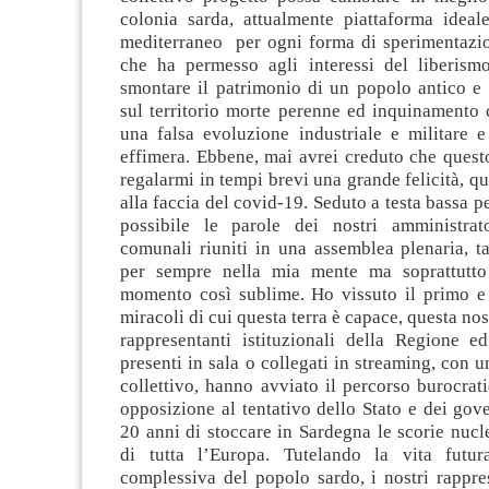
colonia sarda, attualmente piattaforma ideal
mediterraneo per ogni forma di sperimentazion
che ha permesso agli interessi del liberis
smontare il patrimonio di un popolo antico e 
sul territorio morte perenne ed inquinamento c
una falsa evoluzione industriale e militare e
effimera. Ebbene, mai avrei creduto che quest
regalarmi in tempi brevi una grande felicità, qu
alla faccia del covid-19. Seduto a testa bassa pe
possibile le parole dei nostri amministrat
comunali riuniti in una assemblea plenaria, t
per sempre nella mia mente ma soprattutto
momento così sublime. Ho vissuto il primo e
miracoli di cui questa terra è capace, questa nost
rappresentanti istituzionali della Regione e
presenti in sala o collegati in streaming, con 
collettivo, hanno avviato il percorso burocrati
opposizione al tentativo dello Stato e dei gove
20 anni di stoccare in Sardegna le scorie nuclea
di tutta l’Europa. Tutelando la vita futur
complessiva del popolo sardo, i nostri rappres