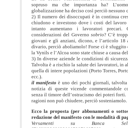
sopruso ma che importanza ha? L’uomo
globalizzazione ha deciso così perciò nessuno c
2) Il numero dei disoccupati è in continua cres
chiudono e investono dove i costi del lavoro 
intanto aumentano i lavoratori precari.
considerazioni del Governo
sobrio
? C’è troppa
giovani e gli anziani, dicono, e l’articolo 18
divario, perciò aboliamolo! Forse ci è sfuggito
la Vynils e l’Alcoa sono state chiuse a causa del
3) In diverse aziende le condizioni di sicurezz
Talvolta è a rischio la salute dei lavoratori, in 
quella di intere popolazioni (Porto Torres, Port
ecc.).
il manifesto
è uno dei pochi giornali, talvolta
notizia di queste vicende commentandole co
senza il timore dell’ostracismo dei poteri forti
ragioni non può chiudere, perciò sosteniamolo.
Ecco la proposta (per abbonamenti o sottos
redazione del manifesto con le modalità di p
Versamenti su Banca Sel