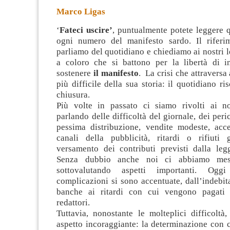
Marco Ligas
‘
Fateci uscire’
, puntualmente potete leggere 
ogni numero del manifesto sardo. Il riferi
parliamo del quotidiano e chiediamo ai nostri l
a coloro che si battono per la libertà di i
sostenere
il manifesto
. La
crisi che attraversa
più difficile della sua storia: il quotidiano ri
chiusura.
Più volte in passato ci siamo rivolti ai nos
parlando delle difficoltà del giornale, dei peri
pessima distribuzione, vendite modeste, acce
canali della pubblicità, ritardi o rifiuti 
versamento dei contributi previsti dalla legg
Senza dubbio anche noi ci abbiamo mes
sottovalutando aspetti importanti. Oggi
complicazioni si sono accentuate, dall’indebi
banche ai ritardi con cui vengono pagati g
redattori.
Tuttavia, nonostante le molteplici difficoltà
aspetto incoraggiante: la determinazione con c