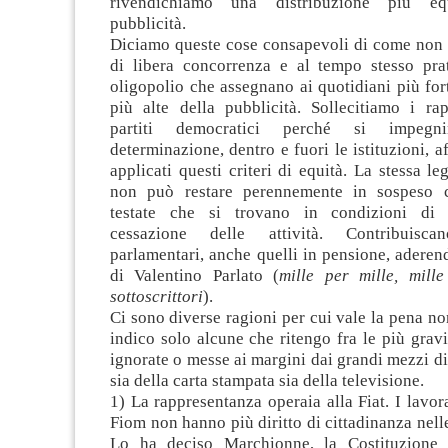
rivendichiamo una distribuzione più equ
pubblicità.
Diciamo queste cose consapevoli di come non s
di libera concorrenza e al tempo stesso pra
oligopolio che assegnano ai quotidiani più fort
più alte della pubblicità. Sollecitiamo i rap
partiti democratici perché si impeg
determinazione, dentro e fuori le istituzioni, 
applicati questi criteri di equità. La stessa le
non può restare perennemente in sospeso c
testate che si trovano in condizioni di p
cessazione delle attività. Contribuisca
parlamentari, anche quelli in pensione, aderen
di Valentino Parlato (
mille per mille, mill
sottoscrittori
).
Ci sono diverse ragioni per cui vale la pena no
indico solo alcune che ritengo fra le più gra
ignorate o messe ai margini dai grandi mezzi 
sia della carta stampata sia della televisione.
1) La rappresentanza operaia alla Fiat. I lavorat
Fiom non hanno più diritto di cittadinanza nelle
Lo ha deciso Marchionne, la Costituzione 