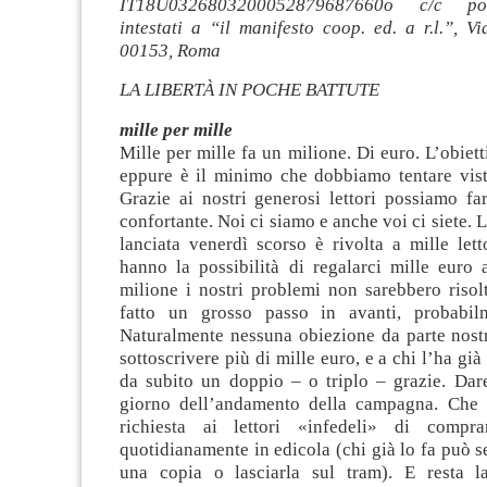
IT18U0326803200052879687660o c/c po
intestati a “il manifesto coop. ed. a r.l.”, V
00153, Roma
LA LIBERTÀ IN POCHE BATTUTE
mille per mille
Mille per mille fa un milione. Di euro. L’obiet
eppure è il minimo che dobbiamo tentare vista
Grazie ai nostri generosi lettori possiamo far
confortante. Noi ci siamo e anche voi ci siete. 
lanciata venerdì scorso è rivolta a mille lett
hanno la possibilità di regalarci mille euro 
milione i nostri problemi non sarebbero riso
fatto un grosso passo in avanti, probabilm
Naturalmente nessuna obiezione da parte nostr
sottoscrivere più di mille euro, e a chi l’ha gi
da subito un doppio – o triplo – grazie. Da
giorno dell’andamento della campagna. Che s
richiesta ai lettori «infedeli» di compra
quotidianamente in edicola (chi già lo fa può 
una copia o lasciarla sul tram). E resta la