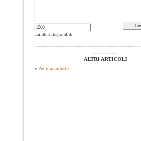
caratteri disponibili
--------------------------------------------------------
-------------
ALTRI ARTICOLI
«
Per il manifesto