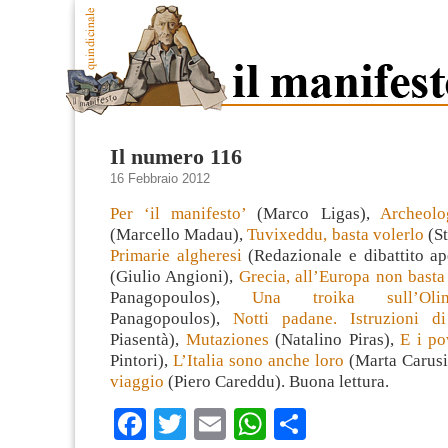
Il numero 116
16 Febbraio 2012
Per ‘il manifesto’
(Marco Ligas),
Archeol
(Marcello Madau),
Tuvixeddu, basta volerlo
(S
Primarie algheresi
(Redazionale e dibattito ap
(Giulio Angioni),
Grecia, all’Europa non bast
Panagopoulos),
Una troika sull’Oli
Panagopoulos),
Notti padane. Istruzioni 
Piasentà),
Mutaziones
(Natalino Piras),
E i po
Pintori),
L’Italia sono anche loro
(Marta Carusi
viaggio
(Piero Careddu). Buona lettura.
Facebook
Twitter
Email
WhatsApp
Condividi