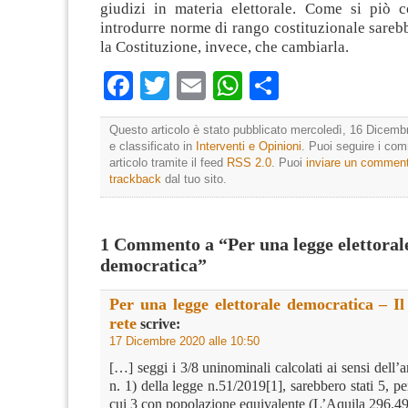
giudizi in materia elettorale. Come si piò c
introdurre norme di rango costituzionale sarebb
la Costituzione, invece, che cambiarla.
Facebook
Twitter
Email
WhatsApp
Condividi
Questo articolo è stato pubblicato mercoledì, 16 Dicemb
e classificato in
Interventi e Opinioni
. Puoi seguire i co
articolo tramite il feed
RSS 2.0
. Puoi
inviare un commen
trackback
dal tuo sito.
1 Commento a “Per una legge elettoral
democratica”
Per una legge elettorale democratica – Il
rete
scrive:
17 Dicembre 2020 alle 10:50
[…] seggi i 3/8 uninominali calcolati ai sensi dell’art
n. 1) della legge n.51/2019[1], sarebbero stati 5, pe
cui 3 con popolazione equivalente (L’Aquila 296.4