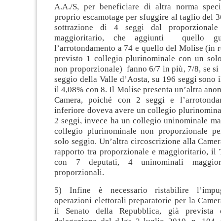
A.A./S, per beneficiare di altra norma spec
proprio escamotage per sfuggire al taglio del
sottrazione di 4 seggi dal proporzional
maggioritario, che aggiunti quello g
l’arrotondamento a 74 e quello del Molise (in r
previsto 1 collegio plurinominale con un solo
non proporzionale) fanno 6/7 in più, 7/8, se si 
seggio della Valle d’Aosta, su 196 seggi sono 
il 4,08% con 8. Il Molise presenta un’altra anom
Camera, poiché con 2 seggi e l’arrotondam
inferiore doveva avere un collegio plurinomin
2 seggi, invece ha un collegio uninominale ma
collegio plurinominale non proporzionale p
solo seggio. Un’altra circoscrizione alla Camera
rapporto tra proporzionale e maggioritario, il 
con 7 deputati, 4 uninominali maggior
proporzionali.
5) Infine è necessario ristabilire l’impug
operazioni elettorali preparatorie per la Camer
il Senato della Repubblica, già prevista 