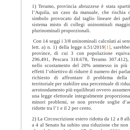
1) Teramo, provincia abruzzese è stata sparti
l’Aquila, un caso da manuale, che rischia 
simbolo provocato dal taglio lineare dei par
sistema misto di collegi uninominali maggior
plurinominali proporzionali.
Con 14 seggi i 3/8 uninominali calcolati ai sensi
lett. a) n. 1) della legge n.51/2019
[1]
, sarebbe
province, di cui 3 con popolazione equival
296.491, Pescara 318.678, Teramo 307.412),
nello scostamento del 20% ammesso in più
effetti l’obiettivo di ridurre il numero dei par
richiesto di affrontare il problema della 
territoriale per stabilire una percentuale di riduz
arrotondamento più equilibrati ovvero assumere
una legge elettorale integralmente proporziona
minori problemi, se non prevede soglie d’a
ridotte tra l’1 e il 2 per cento.
2) La Circoscrizione estero ridotta da 12 a 8 al
a 4 al Senato ha subito una riduzione che non