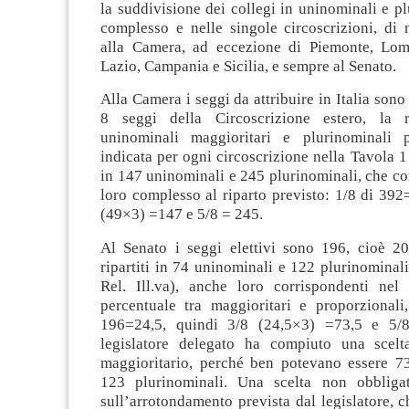
la suddivisione dei collegi in uninominali e pl
complesso e nelle singole circoscrizioni, di 
alla Camera, ad eccezione di Piemonte, Lom
Lazio, Campania e Sicilia, e sempre al Senato.
Alla Camera i seggi da attribuire in Italia sono
8 seggi della Circoscrizione estero, la ri
uninominali maggioritari e plurinominali p
indicata per ogni circoscrizione nella Tavola 1 
in 147 uninominali e 245 plurinominali, che c
loro complesso al riparto previsto: 1/8 di 392
(49×3) =147 e 5/8 = 245.
Al Senato i seggi elettivi sono 196, cioè 20
ripartiti in 74 uninominali e 122 plurinominali
Rel. Ill.va), anche loro corrispondenti nel
percentuale tra maggioritari e proporzionali
196=24,5, quindi 3/8 (24,5×3) =73,5 e 5/8
legislatore delegato ha compiuto una scelt
maggioritario, perché ben potevano essere 7
123 plurinominali. Una scelta non obbliga
sull’arrotondamento prevista dal legislatore, ch