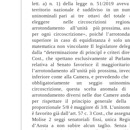
lett. a) n. 1) della legge n. 51/2019 aveva 
territorio nazionale è suddiviso in un num
uninominali pari ai tre ottavi del total
eleggere nelle circoscrizioni reg
arrotondamento all’unità più prossima, ass
per ogni circoscrizione», poiché l’arrotonda
superiore in caso di equidistanza è solo u
matematica non vincolante Il legislatore dele
dalla “determinazione di principî e criteri dire
Cost., che spettano esclusivamente al Parla
relativa al Senato favorisce il maggioritario
l’arrotondamento all’unità più prossima, invec
inferiore come alla Camera, e prevedendo che 
obbligatoriamente un seggio uninomi
circoscrizione, questa scelta anomala di 
arrotondamento diversi nelle due Camere andav
per rispettare il principio generale della
proporzionale 5/8 è maggiore di 3/8. L’uninom
è favorito già dall’art. 57 c. 3 Cost., che assegn
Molise 2 seggi senatoriali fissi, unica Reg
d’Aosta a non subire alcun taglio. Senza l