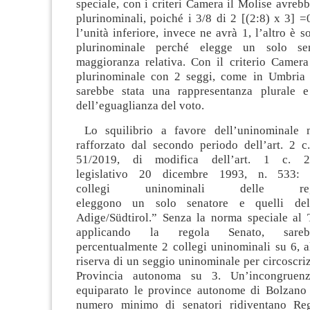
speciale, con i criteri Camera il Molise avreb
plurinominali, poiché i 3/8 di 2 [(2:8) x 3] =
l’unità inferiore, invece ne avrà 1, l’altro è 
plurinominale perché elegge un solo se
maggioranza relativa. Con il criterio Camera
plurinominale con 2 seggi, come in Umbria a
sarebbe stata una rappresentanza plurale e
dell’eguaglianza del voto.
Lo squilibrio a favore dell’uninominale m
rafforzato dal secondo periodo dell’art. 2 c. 
51/2019, di modifica dell’art. 1 c. 
legislativo 20 dicembre 1993, n. 533: “
collegi uninominali delle r
eleggono un solo senatore e quelli del 
Adige/Südtirol.” Senza la norma speciale al T
applicando la regola Senato, sarebb
percentualmente 2 collegi uninominali su 6, a
riserva di un seggio uninominale per circoscri
Provincia autonoma su 3. Un’incongruen
equiparato le province autonome di Bolzano 
numero minimo di senatori ridiventano Reg