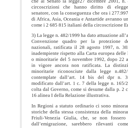
che al Senato la legge27 dicembre 2001, n.
circoscrizioni che hanno diritto di eleg
senatore, con la conseguenza che ora i 277.997 e
di Africa, Asia, Oceania e Antartide avranno u
come i 2 685 815 italiani della circoscrizione E
3) La legge n. 482/1999 ha dato attuazione all’ar
Convenzione quadro per la protezione de
nazionali, ratificata il 28 agosto 1997, n. 30
inadempiente rispetto alla Carta europea delle 
o minoritarie del 5 novembre 1992, dopo 22 an
in vigore ancora non ratificata. La distinz
minoritarie riconosciute dalla legge n.482
contemplate dall’art. 14 bis del dpr n. 
modificato dall’art. 1 c. 7 della legge n. 165/
colta dal Governo, come si desume dalla p. 2 c
16 alinea I della Relazione illustrativa.
In Regioni a statuto ordinario ci sono minora
storiche della stessa consistenza della minor
Friuli-Venezia Giulia, che, se non fossero
dall’emigrazione, sarebbero rilevanti com