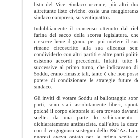
lista del Vice Sindaco uscente, più altri due
altrettante liste civiche, ossia una maggioranza
sindaco compreso, su ventiquattro.
Indubbiamente il consenso ottenuto dal rie
farina del sacco della scorsa legislatura, ch
crescere bene il grano per poi mietere il suc
rimane circoscritto alla sua alleanza se
condividerlo con altri partiti e altre parti poli
esistono accordi precedenti. Infatti, tutte l
successive al primo turno, che indicavano d
Soddu, erano rimaste tali, tanto è che non posso
potere di condizionare le strategie future d
sindaco.
Gli inviti di votare Soddu al ballottaggio sop
parti, sono stati assolutamente liberi, spont
poiché il corpo elettorale si era trovato davant
scelte: da una parte lo schieramento 
dichiaratamente antifascista, dall’altra la dest
con il vergognoso sostegno dello PSd’Az. La 
nuoresi aveva optato per la prima scelta, 