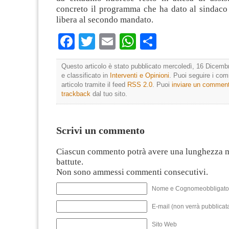
concreto il programma che ha dato al sindaco 
libera al secondo mandato.
Facebook
Twitter
Email
WhatsApp
Condividi
Questo articolo è stato pubblicato mercoledì, 16 Dicemb
e classificato in
Interventi e Opinioni
. Puoi seguire i co
articolo tramite il feed
RSS 2.0
. Puoi
inviare un commen
trackback
dal tuo sito.
Scrivi un commento
Ciascun commento potrà avere una lunghezza 
battute.
Non sono ammessi commenti consecutivi.
Nome e Cognomeobbligato
E-mail (non verrà pubblicata
Sito Web