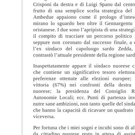
Crisponi da destra e di Luigi Spanu dal centr
frutto di una semplice scelta strategica del
Ambedue appaiono come il prologo d’intese
mirano lo sguardo ben oltre il Gennargentu
oristanese. I due sono l’apripista di una strateg
il compito di tracciare un percorso politico 
seppure non coronato dal successo finale, a 
l’ex sindaco del capoluogo sardo Zedda,
contrastò l’attuale presidente della regione sard
Inaspettatamente appare il sindaco nuorese 
che contiene un significativo tesoro elettora
preferenze ottenute alle elezioni europee; 
vittoria (67%) nei confronti della destra 
nuorese; la presidenza del Consiglio Re
Autonomie Locali; ecc. Punti di partenza invi
nutre sane ambizioni, non tanto quelle del sind
che hanno la capacità di ricavare un quadrato
viceversa.
Per fortuna che i miei sogni e incubi sono di al
da cittadino nuorese resto in attesa di assis