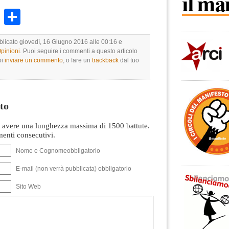
k
r
ail
WhatsApp
Condividi
bblicato giovedì, 16 Giugno 2016 alle 00:16 e
Opinioni
. Puoi seguire i commenti a questo articolo
oi
inviare un commento
, o fare un
trackback
dal tuo
to
avere una lunghezza massima di 1500 battute.
nti consecutivi.
Nome e Cognomeobbligatorio
E-mail (non verrà pubblicata) obbligatorio
Sito Web