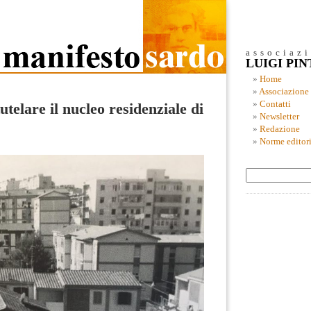
associaz
LUIGI PI
Home
Associazione
Contatti
telare il nucleo residenziale di
Newsletter
Redazione
Norme editori