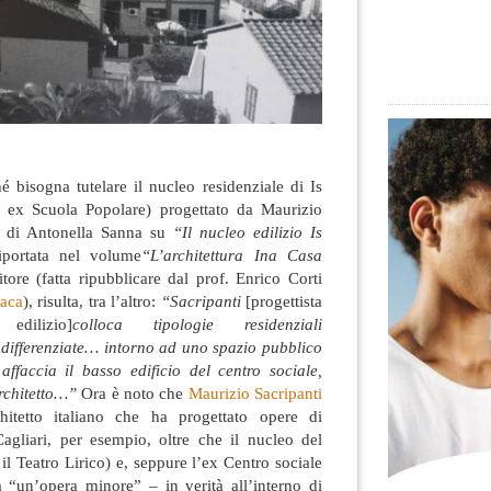
é bisogna tutelare il nucleo residenziale di Is
io ex Scuola Popolare) progettato da Maurizio
ca di Antonella Sanna su
“Il nucleo edilizio Is
portata nel volume
“L’architettura Ina Casa
ore (fatta ripubblicare dal prof. Enrico Corti
taca
), risulta, tra l’altro
:
“Sacripanti
[progettista
edilizio]
colloca tipologie residenziali
differenziate… intorno ad uno spazio pubblico
affaccia il basso edificio del centro sociale,
architetto…”
Ora è noto che
Maurizio Sacripanti
itetto italiano che ha progettato opere di
Cagliari, per esempio, oltre che il nucleo del
 il Teatro Lirico) e, seppure l’ex Centro sociale
a “un’opera minore” – in verità all’interno di