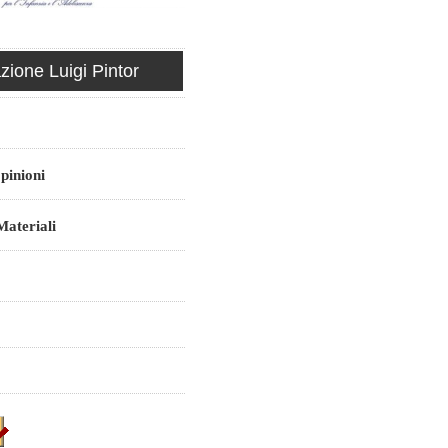
ione Luigi Pintor
pinioni
ateriali