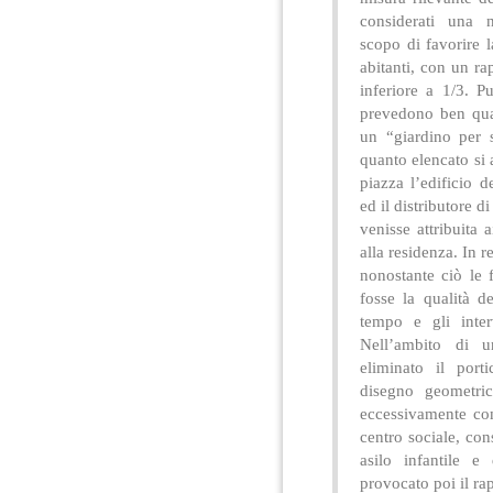
considerati una n
scopo di favorire l
abitanti, con un ra
inferiore a 1/3. Pu
prevedono ben quat
un “giardino per 
quanto elencato si 
piazza l’edificio d
ed il distributore 
venisse attribuita
alla residenza. In r
nonostante ciò le
fosse la qualità de
tempo e gli inter
Nell’ambito di u
eliminato il port
disegno geometric
eccessivamente co
centro sociale, con
asilo infantile e
provocato poi il ra