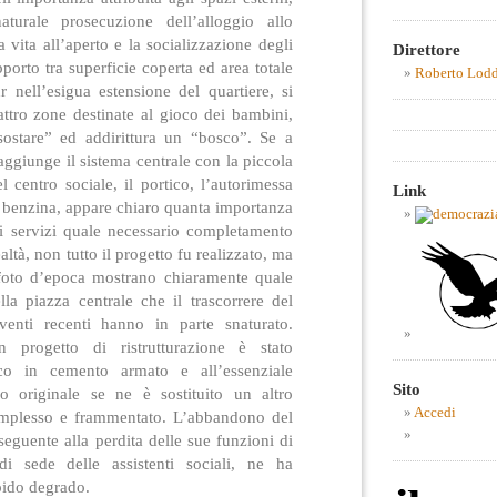
aturale prosecuzione dell’alloggio allo
a vita all’aperto e la socializzazione degli
Direttore
pporto tra superficie coperta ed area totale
Roberto Lod
r nell’esigua estensione del quartiere, si
tro zone destinate al gioco dei bambini,
sostare” ed addirittura un “bosco”. Se a
aggiunge il sistema centrale con la piccola
el centro sociale, il portico, l’autorimessa
Link
di benzina, appare chiaro quanta importanza
 ai servizi quale necessario completamento
ealtà, non tutto il progetto fu realizzato, ma
 foto d’epoca mostrano chiaramente quale
lla piazza centrale che il trascorrere del
venti recenti hanno in parte snaturato.
n progetto di ristrutturazione è stato
ico in cemento armato e all’essenziale
Sito
o originale se ne è sostituito un altro
Accedi
mplesso e frammentato. L’abbandono del
seguente alla perdita delle sue funzioni di
 di sede delle assistenti sociali, ne ha
pido degrado.