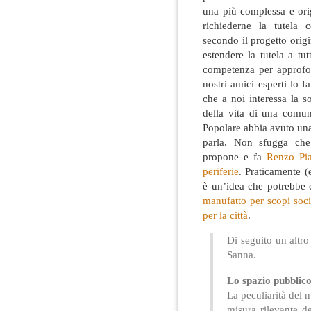
una più complessa e ori
richiederne la tutela 
secondo il progetto origi
estendere la tutela a tu
competenza per approfond
nostri amici esperti lo 
che a noi interessa la s
della vita di una comun
Popolare abbia avuto una
parla. Non sfugga che
propone e fa
Renzo Pia
periferie
. Praticamente (
è un’idea che potrebbe c
manufatto per scopi socia
per la città
.
Di seguito un altr
Sanna.
Lo spazio pubblico
La peculiarità del 
misura rilevante de