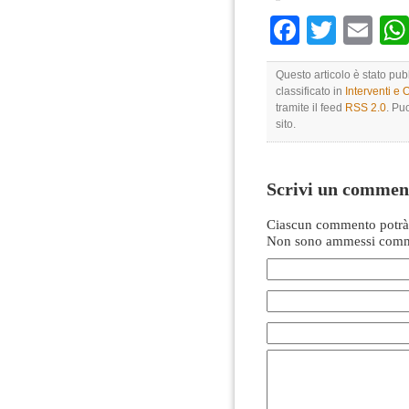
Faceboo
Twitte
Em
Questo articolo è stato pu
classificato in
Interventi e 
tramite il feed
RSS 2.0
. Pu
sito.
Scrivi un commen
Ciascun commento potrà 
Non sono ammessi comme