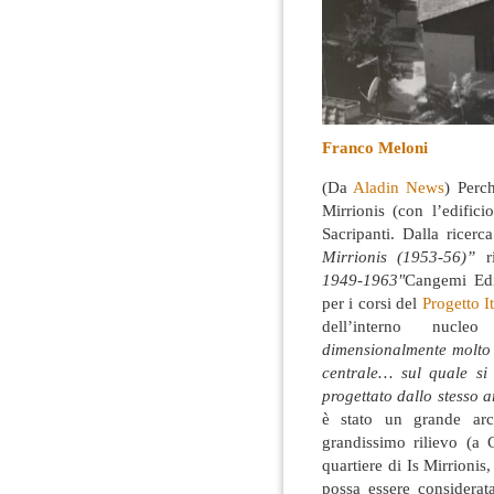
Franco Meloni
(Da
Aladin News
) Perch
Mirrionis (con l’edific
Sacripanti. Dalla ricer
Mirrionis (1953-56)”
ri
1949-1963″
Cangemi Edit
per i corsi del
Progetto I
dell’interno nucleo 
dimensionalmente molto 
centrale… sul quale si 
progettato dallo stesso 
è stato un grande arch
grandissimo rilievo (a 
quartiere di Is Mirrionis,
possa essere considerat