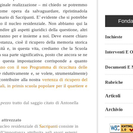
ginale realizzazione – mi chiedo se potremmo
come opera da salvaguardare, ripristinadola
nario di Sacripanti. E’ evidente che si potrebbe
Fondaz
tto il nucleo residenziale. Non abbiamo qui la
ire gli aspetti giuridici della questione, altri
faranno per e insieme a noi. Deve essere chiaro
Inchieste
ostanza, cioè il ricupero della memoria storica
ità e, in questa vita, crediamo che la Scuola
Interventi E O
 sua parte significativa, posto che ancora se ne
 questa impostazione corrisponde a quanto
no con il suo Programma di ricucitura delle
Documenti E M
e riduttivamente e, se volete, strumentalmente)
ontribuire alla nostra
vertenza di ricupero del
Rubriche
li, in primis scuola popolare per il quartiere e
Articoli
o
pezzo
tratto dal saggio citato di Antonella
Archivio
 attrezzato
nucleo residenziale di
Sacripanti
consiste in
ll’importanza attribuita agli spazi esterni,