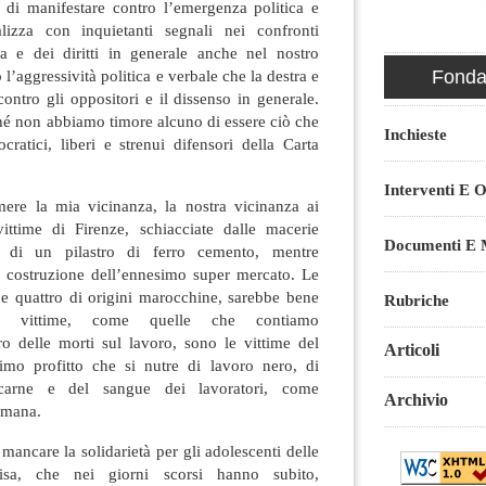
di manifestare contro l’emergenza politica e
alizza con inquietanti segnali nei confronti
ica e dei diritti in generale anche nel nostro
 l’aggressività politica e verbale che la destra e
Fondaz
ontro gli oppositori e il dissenso in generale.
hé non abbiamo timore alcuno di essere ciò che
Inchieste
ocratici, liberi e strenui difensori della Carta
Interventi E O
imere la mia vicinanza, la nostra vicinanza ai
vittime di Firenze, schiacciate dalle macerie
Documenti E M
 di un pilastro di ferro cemento, mentre
a costruzione dell’ennesimo super mercato. Le
 e quattro di origini marocchine, sarebbe bene
Rubriche
te vittime, come quelle che contiamo
ro delle morti sul lavoro, sono le vittime del
Articoli
imo profitto che si nutre di lavoro nero, di
 carne e del sangue dei lavoratori, come
Archivio
umana.
mancare la solidarietà per gli adolescenti delle
isa, che nei giorni scorsi hanno subito,