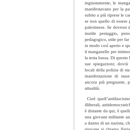
ingiustamente, le manga
manifestavano per la pac
subito a più riprese le ca
se non quello di essere 
palestinese. Se dovessi 
inutile pestaggio, pe
pedagogico, utile per far 
in modo così aperto e sp
il manganello per intimor
la testa bassa. Di questo
sue spiegazioni; dovrà 
locali della polizia di s
manifestazione di stas
ancora più pregnante, p
attualità.
Cioè quell’antifascismo
illiberali, antidemocrati
è distante da qui, è quel
una giovane militante an
a danno di un nazista, c
giovane si chiama Ilari