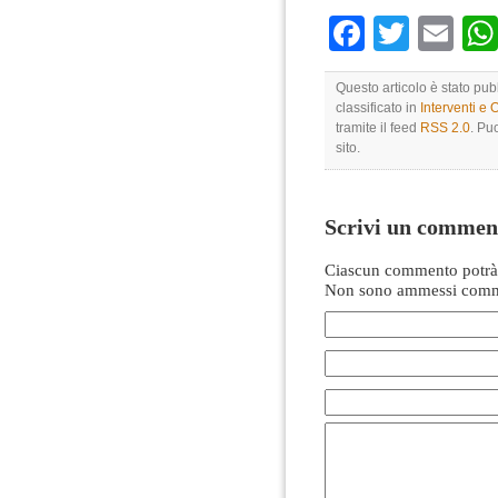
Faceboo
Twitte
Em
Questo articolo è stato pu
classificato in
Interventi e 
tramite il feed
RSS 2.0
. Pu
sito.
Scrivi un commen
Ciascun commento potrà 
Non sono ammessi comme