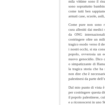
mila vittime sono il ris
sono soprattutto bambin
come tutti ben sappiamo
armati case, scuole, asili
Come pure non sono risp
cura allestiti dai medici s
da ONG internazionali
costringere oltre un mil
tragico esodo verso il de
i nostri occhi, si sta c
popolo, ovverosia un e
nuovo genocidio. Dico 
o simpatizzante di Hama
la tragica storia che ha
non dire che è necessar
palestinesi da parte dell’
Dal mio punto di vista è
per costringere questa dit
il popolo palestinese, cui
e a riconoscersi in uno 