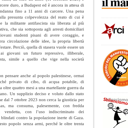
arcere duro, a Budapest ed è ancora in attesa di
condanna fino a 11 anni di carcere. Una pena
 alla presunta colpevolezza del reato di cui è
 la militante antifascista sia liberata al più
tiva, che sia sottoposta agli arresti domiciliari
giovani studenti pisani di avere coraggio, e
ra circolazione delle idee, la propria libertà
stare. Perciò, quella di stasera vuole essere un
ai giovani un futuro repressivo, illiberale,
ista, simile a quello che vige nella società
n pensare anche al popolo palestinese, ormai
rché privato di cibo, di acqua potabile, di
a oltre quattro mesi a una martellante guerra da
eliano. Un supplizio deciso e voluto dallo stato
che dal 7 ottobre 2023 non cerca la giustizia per
as, ma consuma, palesemente, con fredda
a vendetta, con l’uso indiscriminato dei
blindati contro la popolazione inerte di Gaza.
uesto popolo senza armi, perché le oltre trenta