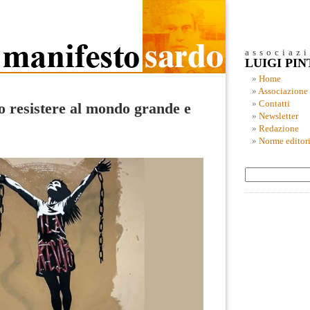
associaz
LUIGI PI
Home
Associazione
Contatti
 resistere al mondo grande e
Newsletter
Redazione
Norme editori