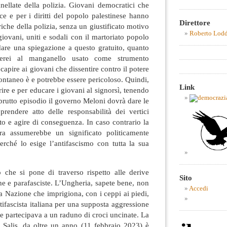
nellate della polizia. Giovani democratici che
e e per i diritti del popolo palestinese hanno
Direttore
riche della polizia, senza un giustificato motivo
Roberto Lod
giovani, uniti e sodali con il martoriato popolo
dare una spiegazione a questo gratuito, quanto
nserei al manganello usato come strumento
capire ai giovani che dissentire contro il potere
ontaneo è e potrebbe essere pericoloso. Quindi,
Link
ire e per educare i giovani al signorsì, tenendo
 brutto episodio il governo Meloni dovrà dare le
prendere atto delle responsabilità dei vertici
tato e agire di conseguenza. In caso contrario la
era assumerebbe un significato politicamente
erché lo esige l’antifascismo con tutta la sua
 che si pone di traverso rispetto alle derive
Sito
che e parafasciste. L’Ungheria, sapete bene, non
Accedi
la Nazione che imprigiona, con i ceppi ai piedi,
tifascista italiana per una supposta aggressione
he partecipava a un raduno di croci uncinate. La
a Salis, da oltre un anno (11 febbraio 2023) è