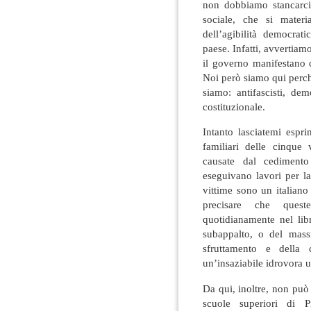
non dobbiamo stancarci 
sociale, che si materi
dell’agibilità democrat
paese. Infatti, avvertiamo
il governo manifestano c
Noi però siamo qui perc
siamo: antifascisti, dem
costituzionale.
Intanto lasciatemi espr
familiari delle cinque 
causate dal cedimento
eseguivano lavori per l
vittime sono un italiano
precisare che ques
quotidianamente nel lib
subappalto, o del mass
sfruttamento e della
un’insaziabile idrovora 
Da qui, inoltre, non può 
scuole superiori di P