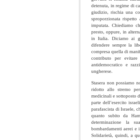
detenuta, in regime di c
giudizio, rischia una 
sproporzionata rispetto
imputata. Chiediamo che
presto, oppure, in alterna
in Italia. Diciamo ai 
difendere sempre la libe
compresa quella di manife
contributo per evitare 
antidemocratico e razz
ungherese.
Stasera non possiamo no
ridotto allo stremo pe
medicinali e sottoposto d
parte dell’esercito isra
parafascista di Israele, 
quanto subito da Ham
determinazione la su
bombardamenti aerei e i 
Solidarietà, quindi, a q