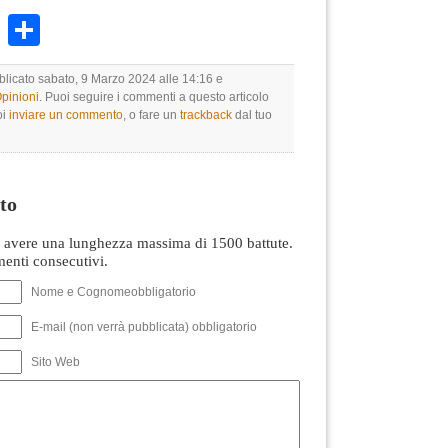
k
r
ail
WhatsApp
Condividi
bblicato sabato, 9 Marzo 2024 alle 14:16 e
Opinioni
. Puoi seguire i commenti a questo articolo
oi
inviare un commento
, o fare un
trackback
dal tuo
to
avere una lunghezza massima di 1500 battute.
nti consecutivi.
Nome e Cognomeobbligatorio
E-mail (non verrà pubblicata) obbligatorio
Sito Web