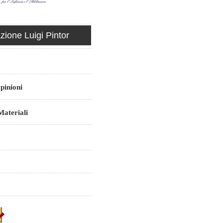
ione Luigi Pintor
pinioni
ateriali