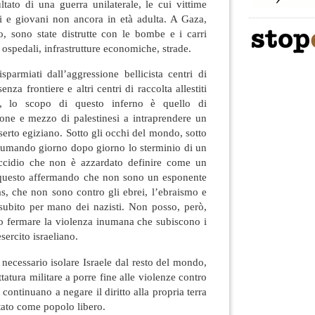
ultato di una guerra unilaterale, le cui vittime
i e giovani non ancora in età adulta. A Gaza,
, sono state distrutte con le bombe e i carri
, ospedali, infrastrutture economiche, strade.
armiati dall’aggressione bellicista centri di
enza frontiere e altri centri di raccolta allestiti
, lo scopo di questo inferno è quello di
ione e mezzo di palestinesi a intraprendere un
serto egiziano. Sotto gli occhi del mondo, sotto
onsumando giorno dopo giorno lo sterminio di un
ccidio che non è azzardato definire come un
questo affermando che non sono un esponente
s, che non sono contro gli ebrei, l’ebraismo e
 subito per mano dei nazisti. Non posso, però,
io fermare la violenza inumana che subiscono i
esercito israeliano.
 necessario isolare Israele dal resto del mondo,
tatura militare a porre fine alle violenze contro
 continuano a negare il diritto alla propria terra
Stato come popolo libero.