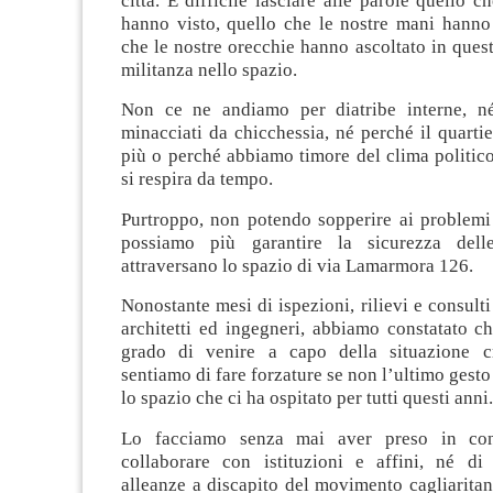
città. È difficile lasciare alle parole quello c
hanno visto, quello che le nostre mani hanno 
che le nostre orecchie hanno ascoltato in quest
militanza nello spazio.
Non ce ne andiamo per diatribe interne, n
minacciati da chicchessia, né perché il quarti
più o perché abbiamo timore del clima politic
si respira da tempo.
Purtroppo, non potendo sopperire ai problemi 
possiamo più garantire la sicurezza del
attraversano lo spazio di via Lamarmora 126.
Nonostante mesi di ispezioni, rilievi e consulti 
architetti ed ingegneri, abbiamo constatato c
grado di venire a capo della situazione cr
sentiamo di fare forzature se non l’ultimo gest
lo spazio che ci ha ospitato per tutti questi anni.
Lo facciamo senza mai aver preso in con
collaborare con istituzioni e affini, né di 
alleanze a discapito del movimento cagliarita