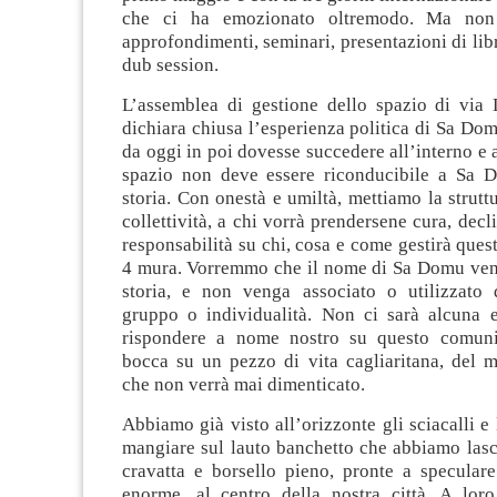
che ci ha emozionato oltremodo. Ma non
approfondimenti, seminari, presentazioni di libr
dub session.
L’assemblea di gestione dello spazio di vi
dichiara chiusa l’esperienza politica di Sa Dom
da oggi in poi dovesse succedere all’interno e a
spazio non deve essere riconducibile a Sa 
storia. Con onestà e umiltà, mettiamo la strutt
collettività, a chi vorrà prendersene cura, decl
responsabilità su chi, cosa e come gestirà quest
4 mura. Vorremmo che il nome di Sa Domu veng
storia, e non venga associato o utilizzato 
gruppo o individualità. Non ci sarà alcuna e
rispondere a nome nostro su questo comuni
bocca su un pezzo di vita cagliaritana, del m
che non verrà mai dimenticato.
Abbiamo già visto all’orizzonte gli sciacalli e 
mangiare sul lauto banchetto che abbiamo lasc
cravatta e borsello pieno, pronte a specular
enorme, al centro della nostra città. A loro