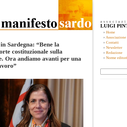
associaz
LUIGI PI
Home
Associazione
Contatti
a in Sardegna: “Bene la
Newsletter
rte costituzionale sulla
Redazione
e. Ora andiamo avanti per una
Norme editori
lavoro”