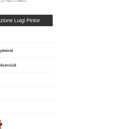
ione Luigi Pintor
pinioni
ateriali