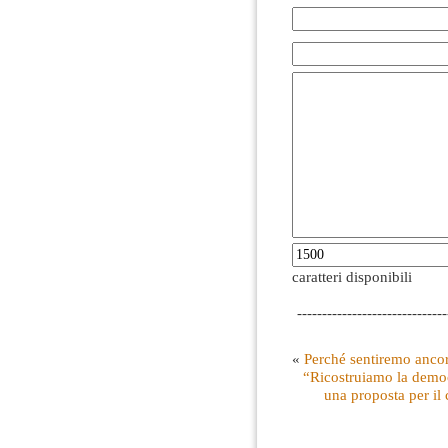
caratteri disponibili
------------------------------
«
Perché sentiremo anco
“Ricostruiamo la democ
una proposta per il