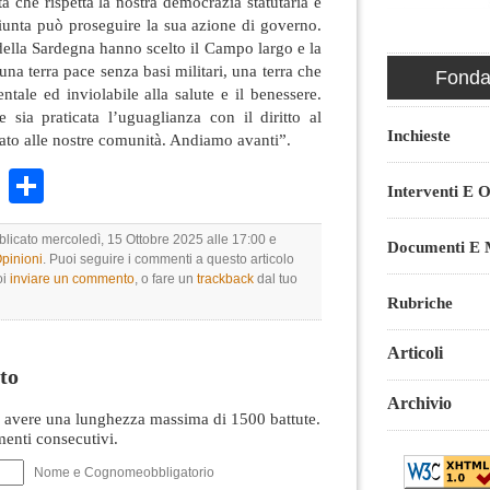
a che rispetta la nostra democrazia statutaria e
giunta può proseguire la sua azione di governo.
i della Sardegna hanno scelto il Campo largo e la
una terra pace senza basi militari, una terra che
Fondaz
entale ed inviolabile alla salute e il benessere.
 sia praticata l’uguaglianza con il diritto al
Inchieste
gato alle nostre comunità. Andiamo avanti”.
k
r
ail
WhatsApp
Condividi
Interventi E O
blicato mercoledì, 15 Ottobre 2025 alle 17:00 e
Documenti E M
Opinioni
. Puoi seguire i commenti a questo articolo
oi
inviare un commento
, o fare un
trackback
dal tuo
Rubriche
Articoli
to
Archivio
avere una lunghezza massima di 1500 battute.
nti consecutivi.
Nome e Cognomeobbligatorio