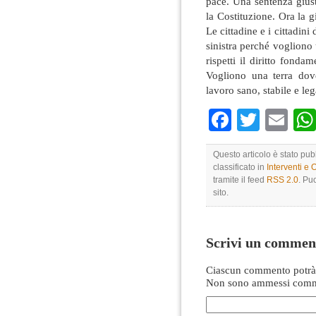
pace. Una sentenza giust
la Costituzione. Ora la 
Le cittadine e i cittadin
sinistra perché vogliono 
rispetti il diritto fondam
Vogliono una terra dove
lavoro sano, stabile e le
Faceboo
Twitte
Em
Questo articolo è stato pub
classificato in
Interventi e 
tramite il feed
RSS 2.0
. Pu
sito.
Scrivi un commen
Ciascun commento potrà 
Non sono ammessi comme