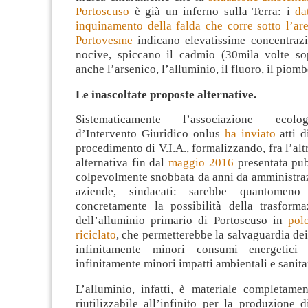
Portoscuso
è già un inferno sulla Terra: i
da
inquinamento della falda che corre sotto l’are
Portovesme
indicano elevatissime concentrazi
nocive, spiccano il cadmio (30mila volte so
anche l’arsenico, l’alluminio, il fluoro, il piomb
Le inascoltate proposte alternative.
Sistematicamente l’associazione ecol
d’Intervento Giuridico onlus
ha inviato
atti d
procedimento di V.I.A., formalizzando, fra l’alt
alternativa fin dal
maggio 2016
presentata pu
colpevolmente snobbata da anni da amministraz
aziende, sindacati: sarebbe quantomeno 
concretamente la possibilità della trasform
dell’alluminio primario di Portoscuso in
pol
riciclato
, che permetterebbe la salvaguardia dei
infinitamente minori consumi energetici e
infinitamente minori impatti ambientali e sanita
L’alluminio, infatti, è materiale completamen
riutilizzabile all’infinito per la produzione 