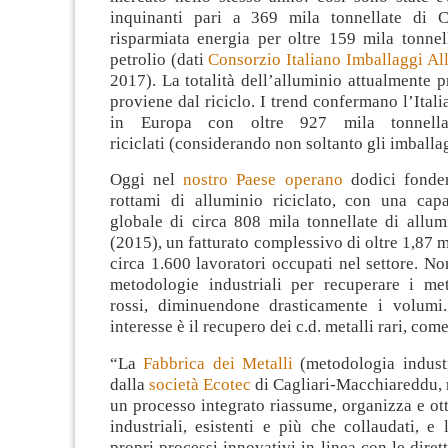
inquinanti pari a 369 mila tonnellate di 
risparmiata energia per oltre 159 mila tonnel
petrolio (dati
Consorzio Italiano Imballaggi A
2017). La totalità dell’alluminio attualmente pr
proviene dal riciclo. I trend confermano l’Itali
in Europa con oltre 927 mila tonnella
riciclati (considerando non soltanto gli imballa
Oggi nel
nostro Paese operano
dodici fonder
rottami di alluminio riciclato, con una capa
globale di circa 808 mila tonnellate di allum
(2015), un fatturato complessivo di oltre 1,87 m
circa 1.600 lavoratori occupati nel settore. No
metodologie industriali per recuperare i met
rossi, diminuendone drasticamente i volumi.
interesse è il recupero dei c.d. metalli rari, com
“La
Fabbrica dei Metalli
(metodologia industr
dalla
società Ecotec
di Cagliari-Macchiareddu, n
un processo integrato riassume, organizza e ot
industriali, esistenti e più che collaudati, e 
propri processi innovativi in linea con le diret