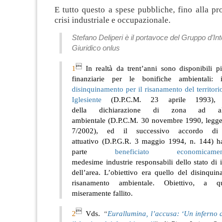
E tutto questo a spese pubbliche, fino alla p
crisi industriale e occupazionale.
Stefano Deliperi è il portavoce del
Gruppo d’Int
Giuridico onlus

1
In realtà da trent’anni sono disponibili pi
finanziarie per le bonifiche ambientali: i
disinquinamento per il risanamento del territori
Iglesiente
(D.P.C.M. 23 aprile 1993), 
della dichiarazione di zona ad al
ambientale (D.P.C.M. 30 novembre 1990, legge
7/2002), ed il successivo accordo di
attuativo (D.P.G.R. 3 maggio 1994, n. 144) h
parte
beneficiato economicamen
medesime industrie responsabili dello stato di
dell’area. L’obiettivo era quello del disinqui
risanamento ambientale. Obiettivo, a q
miseramente fallito.

2
Vds.
“
Eurallumina, l’accusa: ‘Un inferno d