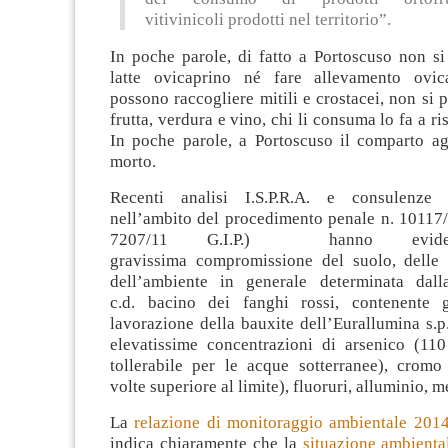
vitivinicoli prodotti nel territorio”.
In poche parole, di fatto a Portoscuso non si
latte ovicaprino né fare allevamento ovic
possono raccogliere mitili e crostacei, non si
frutta, verdura e vino, chi li consuma lo fa a ri
In poche parole, a Portoscuso il comparto ag
morto.
Recenti analisi I.S.P.R.A. e consulenze p
nell’ambito del procedimento penale n. 10117/
7207/11 G.I.P.) hanno evide
gravissima compromissione del suolo, delle 
dell’ambiente in generale determinata dall
c.d. bacino dei fanghi rossi, contenente g
lavorazione della bauxite dell’Eurallumina s.p
elevatissime concentrazioni di arsenico (110 
tollerabile per le acque sotterranee), cromo
volte superiore al limite), fluoruri, alluminio, m
La
relazione di monitoraggio ambientale 201
indica chiaramente che la
situazione ambiental