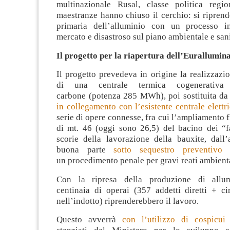
multinazionale Rusal, classe politica region
maestranze hanno chiuso il cerchio: si ripren
primaria dell’alluminio con un processo in
mercato e disastroso sul piano ambientale e sani
Il progetto per la riapertura dell’Eurallumina
Il progetto prevedeva in origine la realizzazio
di una centrale termica cogenerativa
carbone (potenza 285 MWh), poi sostituita d
in collegamento con l’esistente centrale elett
serie di opere connesse, fra cui l’ampliamento f
di mt. 46 (oggi sono 26,5) del bacino dei “fa
scorie della lavorazione della bauxite, dall
buona parte
sotto sequestro preventivo
n
un procedimento penale per gravi reati ambienta
Con la ripresa della produzione di allum
centinaia di operai (357 addetti diretti + ci
nell’indotto) riprenderebbero il lavoro.
Questo avverrà
con l’utilizzo di cospicu