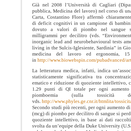
Già nel 2008 l’Università di Cagliari (Dipa
pubblica, Medicina del lavoro) nel corso di una
Carta, Costantino Flore) affermò chiaramente
di deficit cognitivi in un campione di bambin
dovuto a valori di piombo nel sangue s
milligrammi per decilitro (vds. “Environmen
inorganic lead and neurobehavioural tests am
living in the Sulcis-Iglesiente, Sardinia” in Gio
medicina del lavoro ed ergonomia, 15
in
http://www.biowebspin.com/pubadvanced/ar
La letteratura medica, infatti, indica un’asso
statisticamente significativa tra concentra
ematico e riduzione di quoziente intellettivo, 
1.29 punti di QI totale per ogni aumento
piomboemia (sulla tossicità 
vds.
http://www.phyles.ge.cnr.it/htmlita/tossic
Secondo studi più recenti, per ogni aumento d
(mcg) di piombo per decilitro di sangue si perd
quoziente intellettivo, in base ai dati raccolt
svolta da un’equipe della Duke University (U.S.