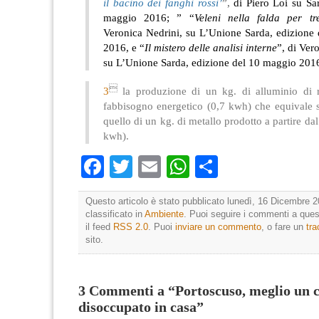
il bacino dei fanghi rossi’
”,
di Piero Loi su Sa
maggio 2016; ” “
Veleni nella falda per tr
Veronica Nedrini, su L’Unione Sarda, edizione
2016, e “
Il mistero delle analisi interne
”, di Ver
su L’Unione Sarda, edizione del 10 maggio 201

3
la produzione di un kg. di alluminio di r
fabbisogno energetico (0,7 kwh) che equivale 
quello di un kg. di metallo prodotto a partire da
kwh).
Facebook
Twitter
Email
WhatsApp
Condividi
Questo articolo è stato pubblicato lunedì, 16 Dicembre 2
classificato in
Ambiente
. Puoi seguire i commenti a quest
il feed
RSS 2.0
. Puoi
inviare un commento
, o fare un
tr
sito.
3 Commenti a “Portoscuso, meglio un 
disoccupato in casa”