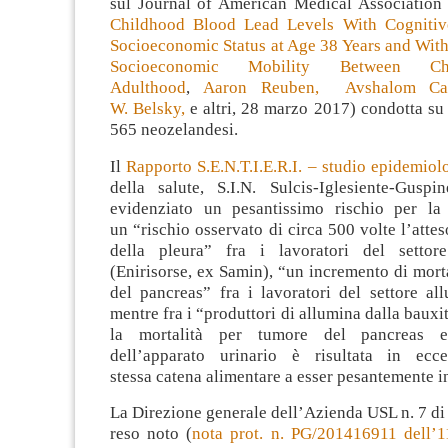
sul Journal of American Medical Association 
Childhood Blood Lead Levels With Cognitiv
Socioeconomic Status at Age 38 Years and Wit
Socioeconomic Mobility Between Ch
Adulthood
,
Aaron Reuben,
Avshalom C
W. Belsky,
e altri, 28 marzo 2017) condotta su
565 neozelandesi.
Il
Rapporto S.E.N.T.I.E.R.I. – studio epidemiol
della salute, S.I.N. Sulcis-Iglesiente-Gusp
evidenziato un pesantissimo rischio per la 
un “rischio osservato di circa 500 volte l’att
della pleura” fra i lavoratori del settor
(Enirisorse, ex Samin), “un incremento di mort
del pancreas” fra i lavoratori del settore al
mentre fra i “produttori di allumina dalla bauxi
la mortalità per tumore del pancreas e
dell’apparato urinario è risultata in ecc
stessa catena alimentare a esser pesantemente in
La Direzione generale dell’Azienda USL n. 7 d
reso noto (
nota prot. n. PG/201416911 dell’