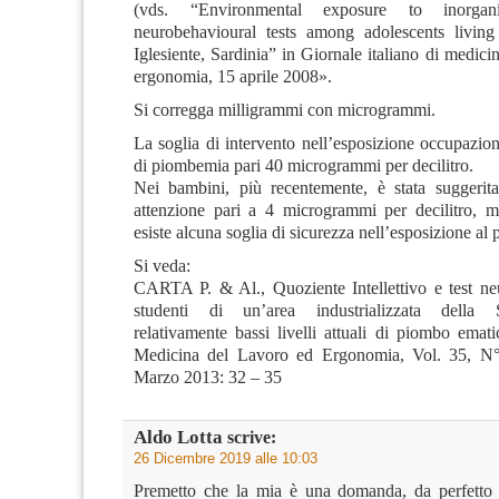
(vds. “Environmental exposure to inorga
neurobehavioural tests among adolescents living
Iglesiente, Sardinia” in Giornale italiano di medici
ergonomia, 15 aprile 2008».
Si corregga milligrammi con microgrammi.
La soglia di intervento nell’esposizione occupazio
di piombemia pari 40 microgrammi per decilitro.
Nei bambini, più recentemente, è stata suggerit
attenzione pari a 4 microgrammi per decilitro, m
esiste alcuna soglia di sicurezza nell’esposizione al
Si veda:
CARTA P. & Al., Quoziente Intellettivo e test neu
studenti di un’area industrializzata della
relativamente bassi livelli attuali di piombo emat
Medicina del Lavoro ed Ergonomia, Vol. 35, N
Marzo 2013: 32 – 35
Aldo Lotta
scrive:
26 Dicembre 2019 alle 10:03
Premetto che la mia è una domanda, da perfetto 