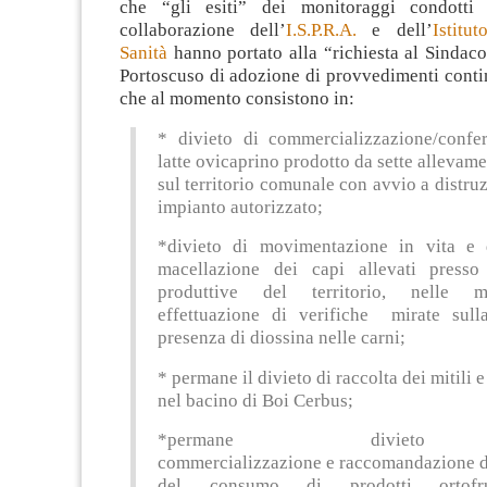
che “gli esiti” dei monitoraggi condotti 
collaborazione dell’
I.S.P.R.A.
e dell’
Istitu
Sanità
hanno portato alla “richiesta al Sindac
Portoscuso di adozione di provvedimenti contin
che al momento consistono in:
* divieto di commercializzazione/confe
latte ovicaprino prodotto da sette allevame
sul territorio comunale con avvio a distru
impianto autorizzato;
*divieto di movimentazione in vita e
macellazione dei capi allevati presso 
produttive del territorio, nelle 
effettuazione di verifiche mirate sull
presenza di diossina nelle carni;
* permane il divieto di raccolta dei mitili 
nel bacino di Boi Cerbus;
*permane divie
commercializzazione e raccomandazione d
del consumo di prodotti ortofru