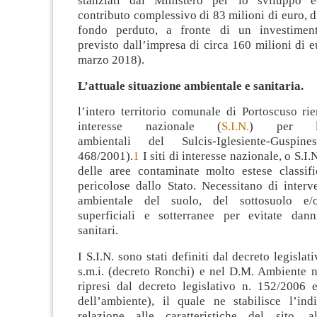
stanziati dal Ministero per lo sviluppo 
contributo complessivo di 83 milioni di euro, di
fondo perduto, a fronte di un investimen
previsto dall’impresa di circa 160 milioni di 
marzo 2018).
L’attuale situazione ambientale e sanitaria.
l’intero territorio comunale di Portoscuso rie
interesse nazionale (
S.I.N.
) per le
ambientali del Sulcis-Iglesiente-Guspi
468/2001).
1
I siti di interesse nazionale, o S.I
delle aree contaminate molto estese classifi
pericolose dallo Stato. Necessitano di interv
ambientale del suolo, del sottosuolo e/
superficiali e sotterranee per evitate dan
sanitari.
I S.I.N. sono stati definiti dal decreto legisla
s.m.i. (decreto Ronchi) e nel D.M. Ambiente n
ripresi dal decreto legislativo n. 152/2006 e
dell’ambiente), il quale ne stabilisce l’ind
relazione alle caratteristiche del sito, a