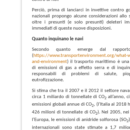
Perciò, prima di lanciarci in invettive contro g
nazionali propongo alcune considerazioni allo
oltre i presunti (e solo presunti) deleteri i
immediati di queste nuove disposizioni.
Quanto inquinano le navi
Secondo quanto emerge dal rapport
(
https://www.transportenvironment.org/what-w
and-environment
) il trasporto marittimo è una
di emissioni di gas a effetto serra e di inquin
responsabili di problemi di salute, pi
eutrofizzazione.
Si stima che tra il 2007 e il 2012 il settore na
circa 1 miliardo di tonnellate di CO
all’anno, ci
2
emissioni globali annue di CO
, (l’Italia al 2018
2
426 milioni di tonnellate di CO
). Nel 2005, nei
2
l’Europa, le emissioni di anidride solforosa (SO
2
internazionali sono state stimate a 1,7 milio