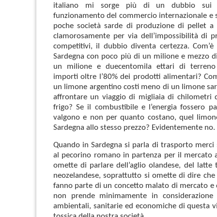
italiano mi sorge più di un dubbio sui 
funzionamento del commercio internazionale e s
poche società sarde di produzione di pellet a 
clamorosamente per via dell’impossibilità di p
competitivi, il dubbio diventa certezza. Com’è 
Sardegna con poco più di un milione e mezzo di 
un milione e duecentomila ettari di terreno a
importi oltre l’80% dei prodotti alimentari? Com
un limone argentino costi meno di un limone s
affrontare un viaggio di migliaia di chilometri 
frigo? Se il combustibile e l’energia fossero p
valgono e non per quanto costano, quel limone
Sardegna allo stesso prezzo? Evidentemente no.
Quando in Sardegna si parla di trasporto merci s
al pecorino romano in partenza per il mercato
omette di parlare dell’aglio olandese, del latte 
neozelandese, soprattutto si omette di dire che gl
fanno parte di un concetto malato di mercato e
non prende minimamente in considerazione 
ambientali, sanitarie ed economiche di questa vi
tossica della nostra società.