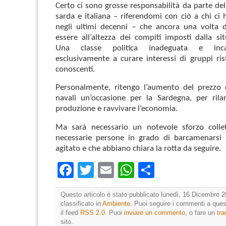
Certo ci sono grosse responsabilità da parte dell
sarda e italiana – riferendomi con ciò a chi ci
negli ultimi decenni – che ancora una volta 
essere all’altezza dei compiti imposti dalla sit
Una classe politica inadeguata e inca
esclusivamente a curare interessi di gruppi rist
conoscenti.
Personalmente, ritengo l’aumento del prezzo d
navali un’occasione per la Sardegna, per rila
produzione e ravvivare l’economia.
Ma sarà necessario un notevole sforzo colle
necessarie persone in grado di barcamenarsi
agitato e che abbiano chiara la rotta da seguire.
Facebook
Twitter
Email
WhatsApp
Condividi
Questo articolo è stato pubblicato lunedì, 16 Dicembre 2
classificato in
Ambiente
. Puoi seguire i commenti a quest
il feed
RSS 2.0
. Puoi
inviare un commento
, o fare un
tr
sito.