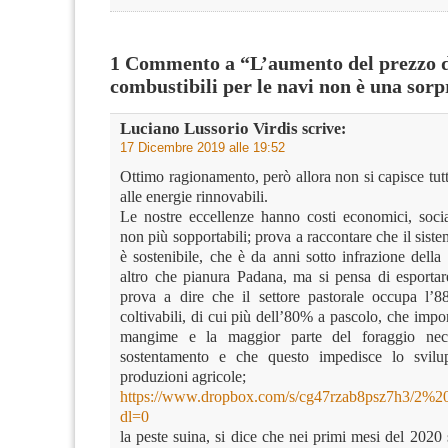
1 Commento a “L’aumento del prezzo 
combustibili per le navi non è una sorp
Luciano Lussorio Virdis
scrive:
17 Dicembre 2019 alle 19:52
Ottimo ragionamento, però allora non si capisce tut
alle energie rinnovabili.
Le nostre eccellenze hanno costi economici, socia
non più sopportabili; prova a raccontare che il sis
è sostenibile, che è da anni sotto infrazione della di
altro che pianura Padana, ma si pensa di esportare
prova a dire che il settore pastorale occupa l’88
coltivabili, di cui più dell’80% a pascolo, che import
mangime e la maggior parte del foraggio nec
sostentamento e che questo impedisce lo svilup
produzioni agricole;
https://www.dropbox.com/s/cg47rzab8psz7h3/2%
dl=0
la peste suina, si dice che nei primi mesi del 2020 