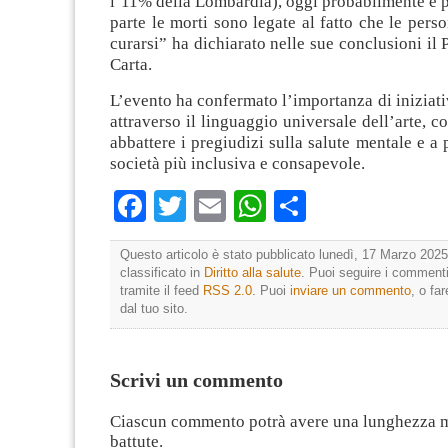
l’11% della Lombardia), oggi probabilmente è p
parte le morti sono legate al fatto che le pers
curarsi” ha dichiarato nelle sue conclusioni il
Carta.
L’evento ha confermato l’importanza di iniziativ
attraverso il linguaggio universale dell’arte, c
abbattere i pregiudizi sulla salute mentale e 
società più inclusiva e consapevole.
Facebook
Twitter
Email
WhatsApp
Condividi
Questo articolo è stato pubblicato lunedì, 17 Marzo 2025
classificato in
Diritto alla salute
. Puoi seguire i commenti
tramite il feed
RSS 2.0
. Puoi
inviare un commento
, o fa
dal tuo sito.
Scrivi un commento
Ciascun commento potrà avere una lunghezza 
battute.