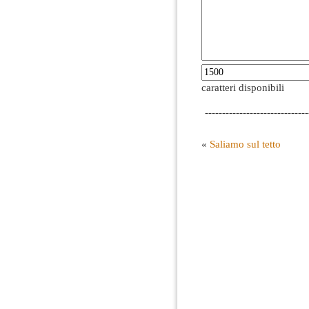
caratteri disponibili
------------------------------
«
Saliamo sul tetto