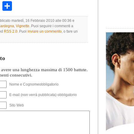
k
r
ail
WhatsApp
Condividi
bblicato martedì, 16 Febbraio 2010 alle 00:36 e
 Sardegna
,
Vignette
. Puoi seguire i commenti a
eed
RSS 2.0
. Puoi
inviare un commento
, o fare un
to
avere una lunghezza massima di 1500 battute.
nti consecutivi.
Nome e Cognomeobbligatorio
E-mail (non verrà pubblicata) obbligatorio
Sito Web