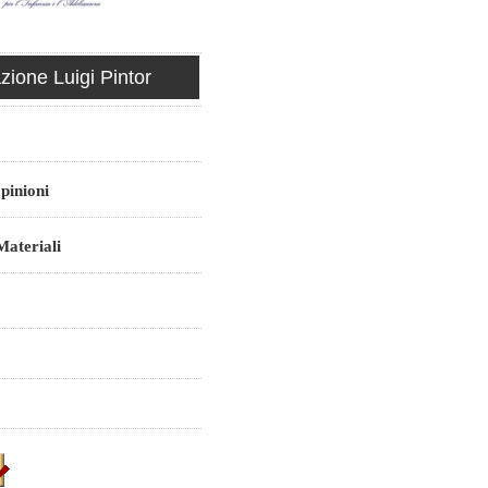
ione Luigi Pintor
pinioni
ateriali