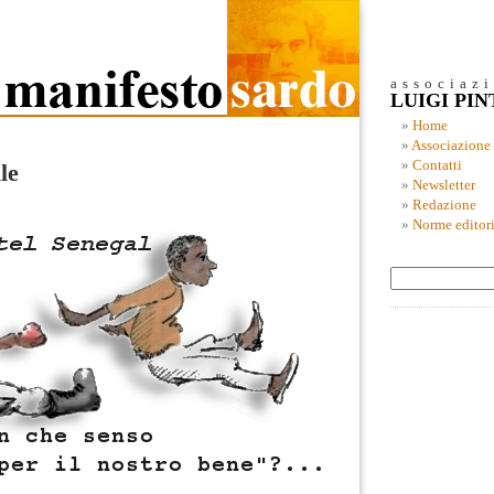
associaz
LUIGI PI
Home
Associazione
Contatti
le
Newsletter
Redazione
Norme editori