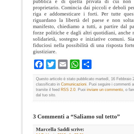
pubblica e di quella privata di cui non 
proprietario. Comincia dai piccoli e deboli pe
riga e addomesticare i forti. Per tutte ques
riguardano la libertà del paese e non solta
manifesto, chiediamo a tutti, a partire dal p
forze politiche e dagli altri quotidiani, anche 
solidarietà, sostegno e iniziative comuni. Si
fiduciosi nella possibilità di una risposta fort
giustiziare.
Facebook
Twitter
Email
WhatsApp
Condividi
Questo articolo è stato pubblicato martedì, 16 Febbraio 
classificato in
Comunicazioni
. Puoi seguire i commenti a
tramite il feed
RSS 2.0
. Puoi
inviare un commento
, o fa
dal tuo sito.
3 Commenti a “Saliamo sul tetto”
Marcella Saddi
scrive: