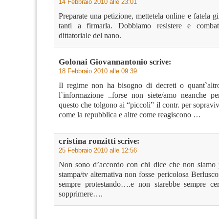
14 Febbraio 2010 alle 23:01
Preparate una petizione, mettetela online e fatela g
tanti a firmarla. Dobbiamo resistere e combat
dittatoriale del nano.
Golonai Giovannantonio
scrive:
18 Febbraio 2010 alle 09:39
Il regime non ha bisogno di decreti o quant`altr
l`informazione ..forse non siete/amo neanche pe
questo che tolgono ai “piccoli” il contr. per sopraviv
come la repubblica e altre come reagiscono …
cristina ronzitti
scrive:
25 Febbraio 2010 alle 12:56
Non sono d’accordo con chi dice che non siamo p
stampa/tv alternativa non fosse pericolosa Berlusc
sempre protestando….e non starebbe sempre cer
sopprimere….