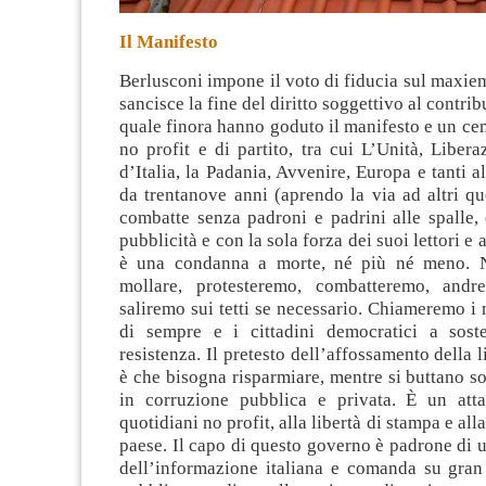
Il Manifesto
Berlusconi impone il voto di fiducia sul maxi
sancisce la fine del diritto soggettivo al contri
quale finora hanno goduto il manifesto e un cent
no profit e di partito, tra cui L’Unità, Libera
d’Italia, la Padania,
Avvenire, Europa e tanti al
da trentanove anni (aprendo la via ad altri qu
combatte senza padroni e padrini alle spalle,
pubblicità e con la sola forza dei suoi lettori e
è una condanna a morte, né più né meno. 
mollare, protesteremo, combatteremo, andr
saliremo sui tetti se necessario. Chiameremo i
di sempre e i cittadini democratici a sost
resistenza. Il pretesto dell’affossamento della 
è che bisogna risparmiare, mentre si buttano s
in corruzione pubblica e privata. È un att
quotidiani no profit, alla libertà di stampa e al
paese. Il capo di questo governo è padrone di 
dell’informazione italiana e comanda su gran 