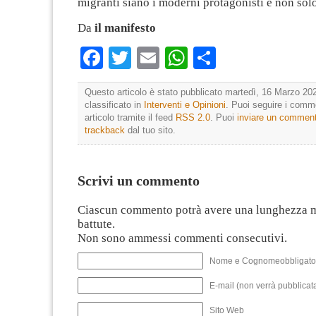
migranti siano i moderni protagonisti e non solo
Da
il manifesto
Facebook
Twitter
Email
WhatsApp
Condividi
Questo articolo è stato pubblicato martedì, 16 Marzo 202
classificato in
Interventi e Opinioni
. Puoi seguire i comm
articolo tramite il feed
RSS 2.0
. Puoi
inviare un commen
trackback
dal tuo sito.
Scrivi un commento
Ciascun commento potrà avere una lunghezza 
battute.
Non sono ammessi commenti consecutivi.
Nome e Cognomeobbligato
E-mail (non verrà pubblicata
Sito Web