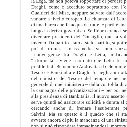
la Lega, ma non poteva sopportare di perdere 
Draghi, come è accaduto soprattutto con l’e
Gualtieri dal Mise, neppure salvato dall’accr
vantare a livello europeo. La chiamata di Lett
di una barca che fa acqua da tutte le parti è una
lungo la deriva governista. Se finora erano i se
diventare presidenti del Consiglio, questa vol
inverso. Da partito-stato a stato-partito, si pot
po’ di ironia. I mass-media si sono sbizza
convergenze fra Draghi e Letta, unificand
“riformista”. Viene ricordato che Letta fu un
prediletti di Beniamino Andreatta, il celebrante
Tesoro e Bankitalia e Draghi fu negli anni ott
del ministro del Tesoro del tempo e nei no
generale di quel ministero – dalla cui tolda di
la campagna delle privatizzazioni – per poi n
alla presidenza di Bankitalia. Il nuovo assetto 
serve quindi ad assicurare solidità e durata al
cercando anche di frenare l’esuberante p
Salvini. Ma se questo è il quadro che si sta
avverte ancora di più la mancanza di una sinistr
non si può rispondere immaginandosi improvvi