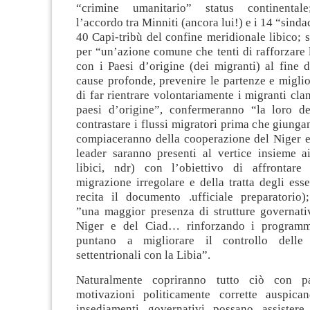
“crimine umanitario” status continental
l’accordo tra Minniti (ancora lui!) e i 14 “sindaci
40 Capi-tribù del confine meridionale libico;
per “un’azione comune che tenti di rafforzare
con i Paesi d’origine (dei migranti) al fine d
cause profonde, prevenire le partenze e miglio
di far rientrare volontariamente i migranti clan
paesi d’origine”, confermeranno “la loro d
contrastare i flussi migratori prima che giungan
compiaceranno della cooperazione del Niger e 
leader saranno presenti al vertice insieme ai
libici, ndr) con l’obiettivo di affrontare
migrazione irregolare e della tratta degli ess
recita il documento .ufficiale preparatorio
”una maggior presenza di strutture governati
Niger e del Ciad… rinforzando i programmi
puntano a migliorare il controllo delle 
settentrionali con la Libia”.
Naturalmente copriranno tutto ciò con p
motivazioni politicamente corrette auspica
insediamenti governativi possano assistere