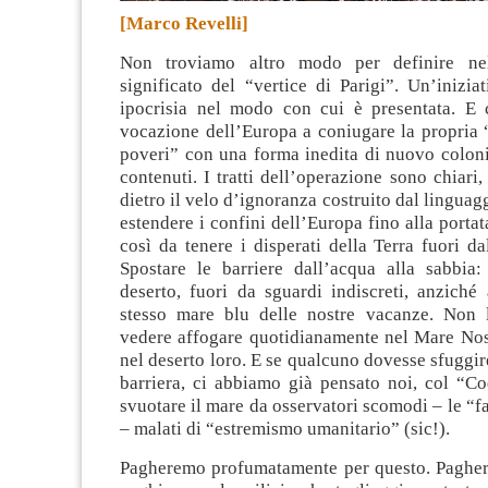
[Marco Revelli]
Non troviamo altro modo per definire nel
significato del “vertice di Parigi”. Un’inizi
ipocrisia nel modo con cui è presentata
. E 
vocazione dell’Europa a coniugare la propria 
poveri” con una forma inedita di nuovo coloni
contenuti. I tratti dell’operazione sono chiari,
dietro il velo d’ignoranza costruito dal linguag
estendere i confini dell’Europa fino alla portat
così da tenere i disperati della Terra fuori dal
Spostare le barriere dall’acqua alla sabbia:
deserto, fuori da sguardi indiscreti, anziché
stesso mare blu delle nostre vacanze. Non 
vedere affogare quotidianamente nel Mare Nos
nel deserto loro. E se qualcuno dovesse sfuggir
barriera, ci abbiamo già pensato noi, col “Co
svuotare il mare da osservatori scomodi – le 
– malati di “estremismo umanitario” (sic!).
Pagheremo profumatamente per questo. Pagher