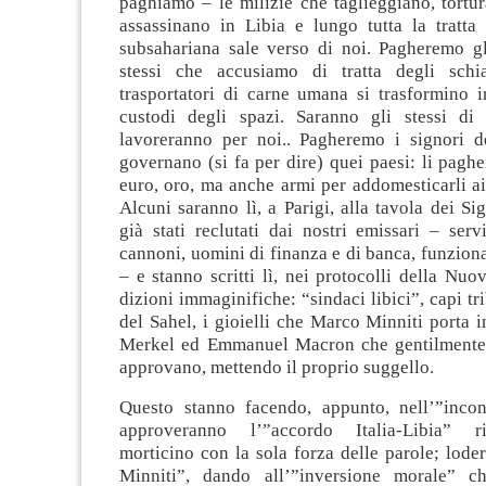
paghiamo – le milizie che taglieggiano, tortu
assassinano in Libia e lungo tutta la tratta 
subsahariana sale verso di noi. Pagheremo gli
stessi che accusiamo di tratta degli schi
trasportatori di carne umana si trasformino i
custodi degli spazi. Saranno gli stessi di
lavoreranno per noi.. Pagheremo i signori d
governano (si fa per dire) quei paesi: li paghe
euro, oro, ma anche armi per addomesticarli ai 
Alcuni saranno lì, a Parigi, alla tavola dei Sig
già stati reclutati dai nostri emissari – serv
cannoni, uomini di finanza e di banca, funzion
– e stanno scritti lì, nei protocolli della Nuo
dizioni immaginifiche: “sindaci libici”, capi tr
del Sahel, i gioielli che Marco Minniti porta 
Merkel ed Emmanuel Macron che gentilmente 
approvano, mettendo il proprio suggello.
Questo stanno facendo, appunto, nell’”incon
approveranno l’”accordo Italia-Libia” 
morticino con la sola forza delle parole; lode
Minniti”, dando all’”inversione morale” ch