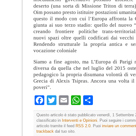
deserto (una sorta di Missione Triton di terr
Oim possano presto istituire postazioni umanit
questo il modo con cui l’Europa affronta la 
giunta ai suo terzo stadio: quello del nuovo 
creando frontiere politiche trans-territoria
nuovi spazi oltre quelli codificati dai vecchi 
Rendendo strutturale la propria antica e s
vocazione coloniale
Siamo a fine agosto, ma L’Europa di Parigi 
diversa da quella che nel luglio del 2015 ost
pedagogico la propria disumana volontà di ven
Grecia di Alexis Tsipras. Ancora una volta il
poveri”.
Facebook
Twitter
Email
WhatsApp
Condividi
Questo articolo è stato pubblicato venerdì, 1 Settembre 
classificato in
Interventi e Opinioni
. Puoi seguire i comm
articolo tramite il feed
RSS 2.0
. Puoi
inviare un commen
trackback
dal tuo sito.