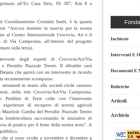
ennaio all’Ex Casa Sirio, SS 387, Km 8 a
al Coordinamento Comitati Sardi, è la quarta
Fondaz
enti “Ancora insieme in marcia per la nostra
eme al Centro Internazionale Crocevia, Ari e il
Inchieste
di Via Campesina, all’interno del progetto
ani sulla terra).
Interventi E O
rventi degli esperti di Crocevia/Ari/Via
e Presidio Piazzale Trento. Il dibattito sarà
Documenti E M
Deiana che aprirà con un intervento in ricordo
ista recentemente scomparso.
li strumenti in mano alla società civile saranno
Rubriche
Sperti, della rete Crocevia/Ari/Via Campesina.
o Pedditzi di Terre colte con l’intervento
Articoli
n esperienze di recupero di terreni agricoli
a Maurizio Camba del Presidio Piazzale Trento
Archivio
lla lombricoltura raccontando le iniziative di
sa di pratico per il bene della nostra terra”. A
 pubblico.
e che si sono svolte a novembre e dicembre a