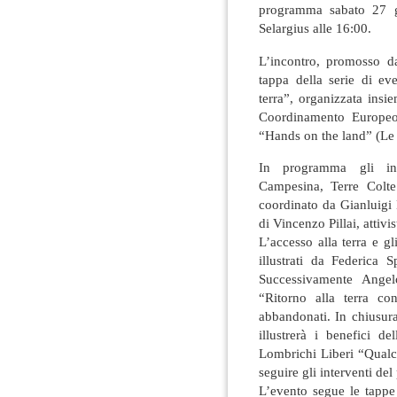
programma sabato 27 g
Selargius alle 16:00.
L’incontro, promosso d
tappa della serie di ev
terra”, organizzata insi
Coordinamento Europeo 
“Hands on the land” (Le m
In programma gli inte
Campesina, Terre Colte 
coordinato da Gianluigi 
di Vincenzo Pillai, attiv
L’accesso alla terra e g
illustrati da Federica 
Successivamente Angel
“Ritorno alla terra co
abbandonati. In chiusur
illustrerà i benefici de
Lombrichi Liberi “Qualco
seguire gli interventi del
L’evento segue le tapp