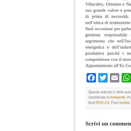
Villacidro, Oristano e Nar
suo grande valore e pote
di prima di necessità, 
nell’ottica di restituzione
Sarà occasione per parla
gestione responsabile
argomento che nell’Iso
energetica e dell’indu
produttiva perché i mo
competizione con il mon
Appuntamento all’Ex Cas
Faceboo
Twitte
Em
Questo articolo è stato pu
classificato in
Ambiente
. P
feed
RSS 2.0
. Puoi
inviar
Scrivi un commen