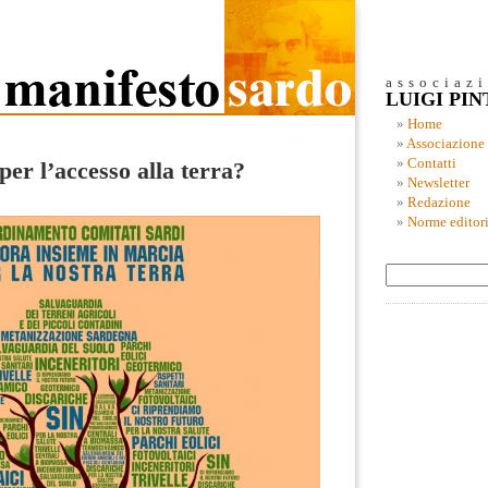
associaz
LUIGI PI
Home
Associazione
Contatti
per l’accesso alla terra?
Newsletter
Redazione
Norme editori