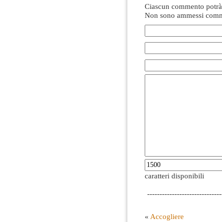
Ciascun commento potrà 
Non sono ammessi comme
caratteri disponibili
------------------------------
«
Accogliere