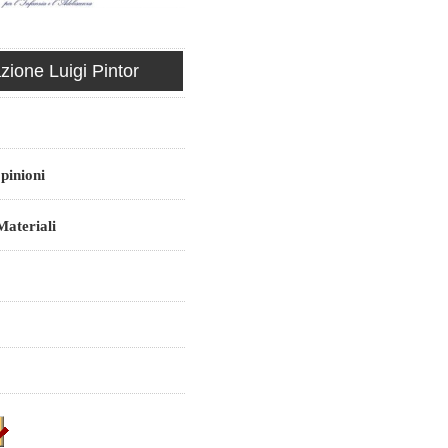
ione Luigi Pintor
pinioni
ateriali