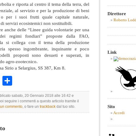
bolia e riporta al centro il tema della terra, del
nziale, al servizio e per la produzione di beni
Direttore
o per i suoi frutti quale capitale naturale,
Roberto Lod
 di servizi ecosistemici non sostituibili.
re anche delle “Linee guida volontarie per una
 dei regimi fondiari” proposte dalla FAO,
la si collega con il tema della produzione
stria spesso ingombrante, inquinante e poco
Link
delli proposti sono desueti e superati, in
do agro-zootecnico.
a Sirio a Selargius, SS 387, Km 8.
k
r
ail
WhatsApp
Condividi
bblicato sabato, 20 Gennaio 2018 alle 16:42 e
uoi seguire i commenti a questo articolo tramite il
Sito
e un commento
, o fare un
trackback
dal tuo sito.
Accedi
to