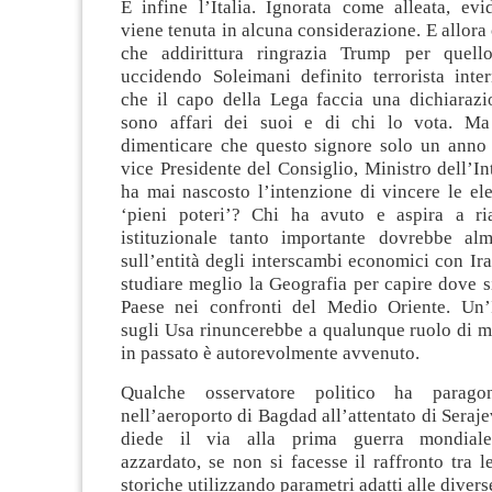
E infine l’Italia. Ignorata come alleata, ev
viene tenuta in alcuna considerazione. E allora 
che addirittura ringrazia Trump per quell
uccidendo Soleimani definito terrorista inter
che il capo della Lega faccia una dichiarazi
sono affari dei suoi e di chi lo vota. M
dimenticare che questo signore solo un anno
vice Presidente del Consiglio, Ministro dell’I
ha mai nascosto l’intenzione di vincere le el
‘pieni poteri’? Chi ha avuto e aspira a ri
istituzionale tanto importante dovrebbe al
sull’entità degli interscambi economici con Iran
studiare meglio la Geografia per capire dove si
Paese nei confronti del Medio Oriente. Un’It
sugli Usa rinuncerebbe a qualunque ruolo di 
in passato è autorevolmente avvenuto.
Qualche osservatore politico ha paragon
nell’aeroporto di Bagdad all’attentato di Seraj
diede il via alla prima guerra mondiale
azzardato, se non si facesse il raffronto tra l
storiche utilizzando parametri adatti alle diver