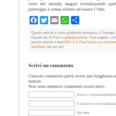
resto del mondo, magari rivitalizzando que
purtroppo è ormai ridotto ad essere l’Onu.
Facebook
Twitter
Email
WhatsApp
Condividi
Questo articolo è stato pubblicato domenica, 5 Gennaio 
classificato in
Pace e globalizzazione
. Puoi seguire i c
articolo tramite il feed
RSS 2.0
. Puoi
inviare un commen
trackback
dal tuo sito.
Scrivi un commento
Ciascun commento potrà avere una lunghezza 
battute.
Non sono ammessi commenti consecutivi.
Nome e Cognomeobbligato
E-mail (non verrà pubblicata
Sito Web