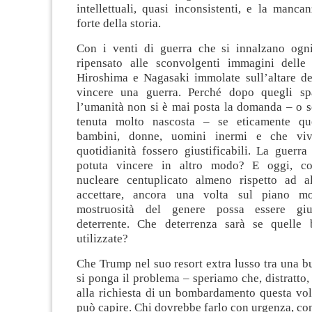
intellettuali, quasi inconsistenti, e la manc
forte della storia.
Con i venti di guerra che si innalzano ogn
ripensato alle sconvolgenti immagini delle
Hiroshima e Nagasaki immolate sull’altare del
vincere una guerra. Perché dopo quegli spa
l’umanità non si è mai posta la domanda – o se
tenuta molto nascosta – se eticamente qu
bambini, donne, uomini inermi e che viv
quotidianità fossero giustificabili. La guerr
potuta vincere in altro modo? E oggi, c
nucleare centuplicato almeno rispetto ad a
accettare, ancora una volta sul piano m
mostruosità del genere possa essere giu
deterrente. Che deterrenza sarà se quelle
utilizzate?
Che Trump nel suo resort extra lusso tra una bu
si ponga il problema – speriamo che, distratto,
alla richiesta di un bombardamento questa vol
può capire. Chi dovrebbe farlo con urgenza, con 