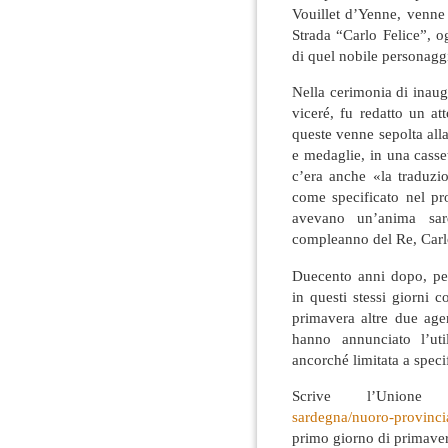
Vouillet d’Yenne, venne 
Strada “Carlo Felice”, o
di quel nobile personagg
Nella cerimonia di inaug
viceré, fu redatto un at
queste venne sepolta all
e medaglie, in una casset
c’era anche «la traduzi
come specificato nel pr
avevano un’anima sar
compleanno del Re, Carlo
Duecento anni dopo, per
in questi stessi giorni c
primavera altre due age
hanno annunciato l’util
ancorché limitata a specif
Scrive l’Union
sardegna/nuoro-provincia
primo giorno di primave