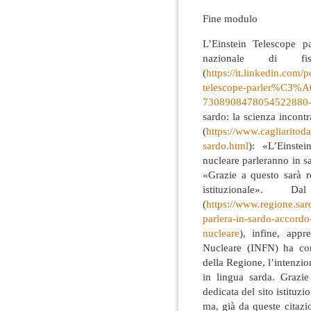
Fine modulo
L’Einstein Telescope p
nazionale di fis
(
https://it.linkedin.com
telescope-parler%C3%A0-
7308908478054522880
sardo: la scienza incont
(
https://www.cagliaritoda
sardo.html
): «L’Einstei
nucleare parleranno in 
«Grazie a questo sarà r
istituzionale».
(
https://www.regione.sard
parlera-in-sardo-accordo-
nucleare
), infine, appr
Nucleare (INFN) ha com
della Regione, l’intenzio
in lingua sarda. Grazi
dedicata del sito istitu
ma, già da queste citazio