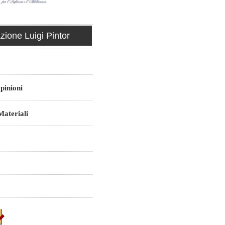
ione Luigi Pintor
pinioni
ateriali