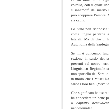
coltello, con il quale uc
si innamorò dal marito 
può scoppiare l’amore. 
sia capito.
Lo Stato non riconosce i
come lingue paritarie a
laterali. Ma di che ci l
Autonoma della Sardegna
Se mi è concesso: lasc
sezione in sardo del suo
presenti sul nostro terr
Linguistico Regionale s
uno sportello dei Sardi e
in modo che i Musei Naz
sarde i loro beni (
torrai 
Che significato ha usare 
ha concedere un bene pe
o
captatio benevolent
neocoloniale?