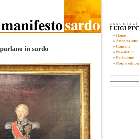
associaz
LUIGI PI
Home
Associazione
Contatti
parlano in sardo
Newsletter
Redazione
Norme editori