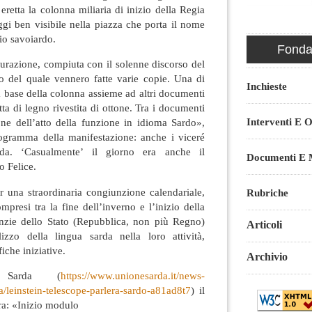
eretta la colonna miliaria di inizio della Regia
ggi ben visibile nella piazza che porta il nome
io savoiardo.
Fondaz
urazione, compiuta con il solenne discorso del
to del quale vennero fatte varie copie. Una di
Inchieste
a base della colonna assieme ad altri documenti
ta di legno rivestita di ottone. Tra i documenti
Interventi E O
one dell’atto della funzione in idioma Sardo»,
ogramma della manifestazione: anche i viceré
da. ‘Casualmente’ il giorno era anche il
Documenti E M
 Felice.
 una straordinaria congiunzione calendariale,
Rubriche
ompresi tra la fine dell’inverno e l’inizio della
nzie dello Stato (Repubblica, non più Regno)
Articoli
izzo della lingua sarda nella loro attività,
iche iniziative.
Archivio
e Sarda (
https://www.unionesarda.it/news-
/leinstein-telescope-parlera-sardo-a81ad8t7
) il
ra: «Inizio modulo