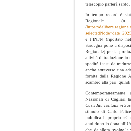
telescopio parlerà sardo,
In tempo record è stat
Regionale (n
(
https://delibere.regione
selectedNode=date_202
e l’INFN (riportato ne
Sardegna pone a disposi
Regionale] per la produ
attività di traduzione in
spedirà i testi da tradu
anche attraverso una adeg
fornita dalla Regione
scambio alla pari, quindi
Contemporaneamente, u
Nazionali di Cagliari la
Casteddu contaus in Sa
stimolo di Carlo Felic
pubblica il proprio «Ga
anni dopo lo dona all’U
che, da allora, svolge la