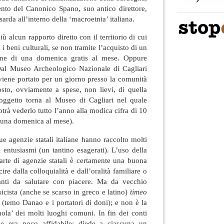
ento del Canonico Spano, suo antico direttore,
 sarda all’interno della ‘macroetnia’ italiana.
ù alcun rapporto diretto con il territorio di cui
i beni culturali, se non tramite l’acquisto di un
ione di una domenica gratis al mese. Oppure
«Dal Museo Archeologico Nazionale di Cagliari
viene portato per un giorno presso la comunità
osto, ovviamente a spese, non lievi, di quella
oggetto torna al Museo di Cagliari nel quale
trà vederlo tutto l’anno alla modica cifra di 10
s, una domenica al mese).
ue agenzie statali italiane hanno raccolto molti
i entusiasmi (un tantino esagerati). L’uso della
arte di agenzie statali è certamente una buona
ire dalla colloquialità e dall’oralità familiare o
nti da salutare con piacere. Ma da vecchio
icista (anche se scarso in greco e latino)
timeo
(temo Danao e i portatori di doni); e non è la
gnola’ dei molti luoghi comuni. In fin dei conti
ie era poco affidabile: diede a ciascuna un