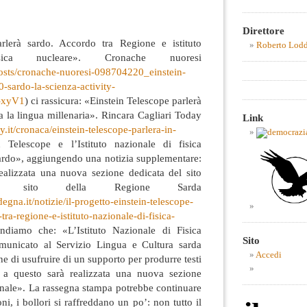
Direttore
arlerà sardo. Accordo tra Regione e istituto
Roberto Lod
ica nucleare». Cronache nuoresi
/posts/cronache-nuoresi-098704220_einstein-
sardo-la-scienza-activity-
-xyV1
) ci rassicura: «Einstein Telescope parlerà
ra la lingua millenaria». Rincara Cagliari Today
Link
y.it/cronaca/einstein-telescope-parlera-in-
n Telescope e l’Istituto nazionale di fisica
sardo», aggiungendo una notizia supplementare:
ealizzata una nuova sezione dedicata del sito
 Dal sito della Regione Sarda
egna.it/notizie/il-progetto-einstein-telescope-
tra-regione-e-istituto-nazionale-di-fisica-
endiamo che: «L’Istituto Nazionale di Fisica
Sito
unicato al Servizio Lingua e Cultura sarda
Accedi
ne di usufruire di un supporto per produrre testi
e a questo sarà realizzata una nuova sezione
zionale». La rassegna stampa potrebbe continuare
ni, i bollori si raffreddano un po’: non tutto il