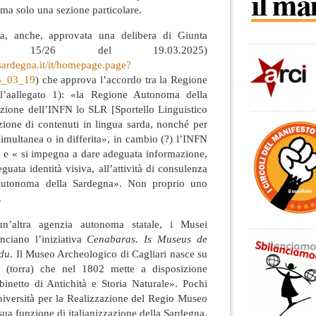
 ma solo una sezione particolare.
a, anche, approvata una delibera di Giunta
. 15/26 del 19.03.2025)
.sardegna.it/it/homepage.page?
5_03_19
) che approva l’accordo tra la Regione
ll’aallegato 1): «la Regione Autonoma della
zione dell’INFN lo SLR [Sportello Linguistico
zione di contenuti in lingua sarda, nonché per
 simultanea o in differita», in cambio (?) l’INFN
rre e « si impegna a dare adeguata informazione,
uata identità visiva, all’attività di consulenza
 Autonoma della Sardegna». Non proprio uno
.
n’altra agenzia autonoma statale, i Musei
nciano l’iniziativa
Cenabaras. Is Museus de
rdu
. Il Museo Archeologico di Cagliari nasce su
e (torra) che nel 1802 mette a disposizione
binetto di Antichità e Storia Naturale». Pochi
niversità per la Realizzazione del Regio Museo
 sua funzione di italianizzazione della Sardegna,