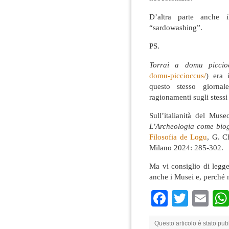
D’altra parte anche i
“sardowashing”.
PS.
Torrai a domu picci
domu-piccioccus/
) era 
questo stesso giorna
ragionamenti sugli stess
Sull’italianità del Mus
L’Archeologia come biogr
Filosofia de Logu
, G. C
Milano 2024: 285-302.
Ma vi consiglio di legge
anche i Musei e, perché
Faceboo
Twitte
Em
Questo articolo è stato pub