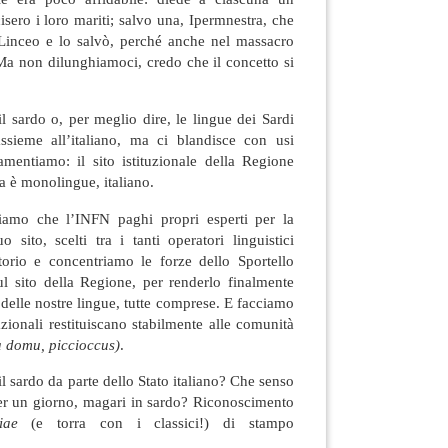
cisero i loro mariti; salvo una, Ipermnestra, che
Linceo e lo salvò, perché anche nel massacro
Ma non dilunghiamoci, credo che il concetto si
l sardo o, per meglio dire, le lingue dei Sardi
ssieme all’italiano, ma ci blandisce con usi
amentiamo: il sito istituzionale della Regione
 è monolingue, italiano.
iamo che l’INFN paghi propri esperti per la
 sito, scelti tra i tanti operatori linguistici
itorio e concentriamo le forze dello Sportello
ul sito della Regione, per renderlo finalmente
 delle nostre lingue, tutte comprese. E facciamo
ionali restituiscano stabilmente alle comunità
a domu, piccioccus)
.
il sardo da parte dello Stato italiano? Che senso
r un giorno, magari in sardo? Riconoscimento
iae
(e torra con i classici!) di stampo