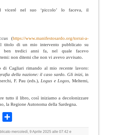
l viceré nel suo ‘piccolo’ lo faceva, il
occus
(
https://www.manifestosardo.org/torrai-a-
il titolo di un mio intervento pubblicato su
le ben tredici anni fa, nel quale facevo
i temi: non ditemi che non vi avevo avvisato.
eo di Cagliari rimando al mio recente lavoro:
afia della nazione: il caso sardo. Gli inizi
, in
herchi, F. Pau (eds.),
Logus e Logos
, Meltemi,
re tutto il libro, così iniziamo a decolonizzare
 no, la Regione Autonoma della Sardegna.
k
r
ail
WhatsApp
Condividi
blicato mercoledì, 9 Aprile 2025 alle 07:42 e