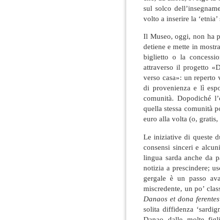
sul solco dell’insegnam
volto a inserire la ‘etnia’
Il Museo, oggi, non ha pi
detiene e mette in mostra 
biglietto o la concess
attraverso il progetto 
verso casa»: un reperto 
di provenienza e lì esp
comunità. Dopodiché l’
quella stessa comunità po
euro alla volta (o, grati
Le iniziative di queste d
consensi sinceri e alcun
lingua sarda anche da p
notizia a prescindere; usc
gergale è un passo ava
miscredente, un po’ class
Danaos et dona ferentes
solita diffidenza ‘sardi
Danao dalle molte figl