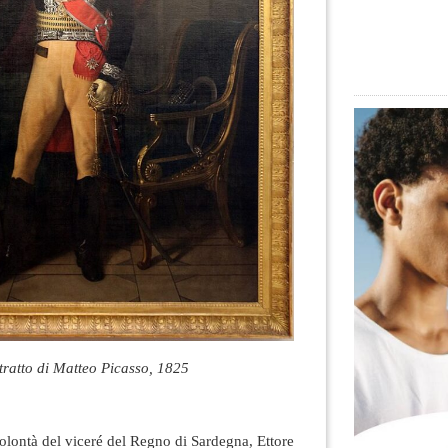
itratto di Matteo Picasso, 1825
volontà del viceré del Regno di Sardegna, Ettore