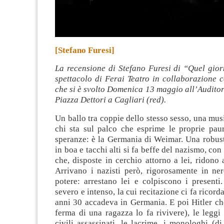
[Stefano Furesi]
La recensione di Stefano Furesi di “Quel gior
spettacolo di Ferai Teatro in collaborazione
che si è svolto Domenica 13 maggio all’Audito
Piazza Dettori a Cagliari
(red).
Un ballo tra coppie dello stesso sesso, una mus
chi sta sul palco che esprime le proprie pau
speranze: è la Germania di Weimar. Una robust
in boa e tacchi alti si fa beffe del nazismo, con
che, disposte in cerchio attorno a lei, ridono a
Arrivano i nazisti però, rigorosamente in ne
potere: arrestano lei e colpiscono i presenti
severo e intenso, la cui recitazione ci fa ricord
anni 30 accadeva in Germania. E poi Hitler ch
ferma di una ragazza lo fa rivivere), le leggi n
civili assassinati, le lacrime, i monologhi (d