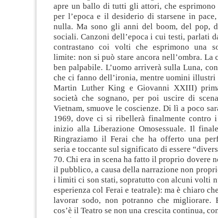
apre un ballo di tutti gli attori, che esprimono
per l’epoca e il desiderio di starsene in pace,
nulla. Ma sono gli anni del boom, del pop, de
sociali. Canzoni dell’epoca i cui testi, parlati d
contrastano coi volti che esprimono una so
limite: non si può stare ancora nell’ombra. La 
ben palpabile. L’uomo arriverà sulla Luna, co
che ci fanno dell’ironia, mentre uomini illustr
Martin Luther King e Giovanni XXIII) prima
società che sognano, per poi uscire di scena.
Vietnam, smuove le coscienze. Di lì a poco sar
1969, dove ci si ribellerà finalmente contro 
inizio alla Liberazione Omosessuale. Il final
Ringraziamo il Ferai che ha offerto una pe
seria e toccante sul significato di essere “divers
70. Chi era in scena ha fatto il proprio dovere n
il pubblico, a causa della narrazione non propri
i limiti ci son stati, sopratutto con alcuni volti 
esperienza col Ferai e teatrale): ma è chiaro ch
lavorar sodo, non potranno che migliorare. E
cos’è il Teatro se non una crescita continua, co