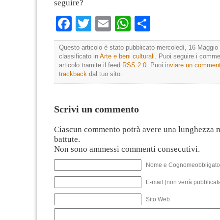
seguire?
Facebook
Twitter
Email
WhatsApp
Condividi
Questo articolo è stato pubblicato mercoledì, 16 Maggio 
classificato in
Arte e beni culturali
. Puoi seguire i comme
articolo tramite il feed
RSS 2.0
. Puoi
inviare un commen
trackback
dal tuo sito.
Scrivi un commento
Ciascun commento potrà avere una lunghezza 
battute.
Non sono ammessi commenti consecutivi.
Nome e Cognomeobbligato
E-mail (non verrà pubblicata
Sito Web