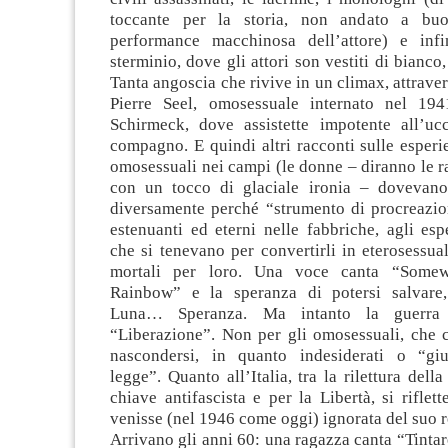
toccante per la storia, non andato a bu
performance macchinosa dell’attore) e inf
sterminio, dove gli attori son vestiti di bianco
Tanta angoscia che rivive in un climax, attraver
Pierre Seel, omosessuale internato nel 194
Schirmeck, dove assistette impotente all’uc
compagno. E quindi altri racconti sulle esper
omosessuali nei campi (le donne – diranno le r
con un tocco di glaciale ironia – dovevano 
diversamente perché “strumento di procreazion
estenuanti ed eterni nelle fabbriche, agli es
che si tenevano per convertirli in eterosessua
mortali per loro. Una voce canta “Somew
Rainbow” e la speranza di potersi salvare,
Luna… Speranza. Ma intanto la guerra 
“Liberazione”. Non per gli omosessuali, che 
nascondersi, in quanto indesiderati o “giu
legge”. Quanto all’Italia, tra la rilettura dell
chiave antifascista e per la Libertà, si riflet
venisse (nel 1946 come oggi) ignorata del suo re
Arrivano gli anni 60: una ragazza canta “Tintare