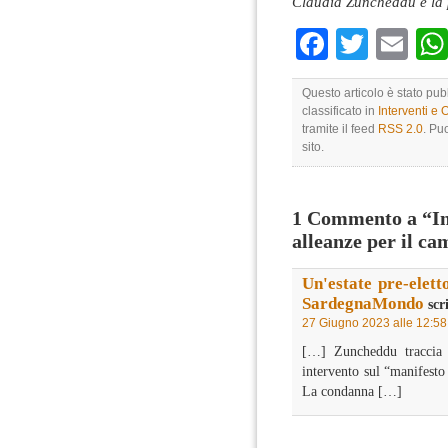
Claudia Zuncheddu è la 
Faceboo
Twitte
Em
Questo articolo è stato pu
classificato in
Interventi e 
tramite il feed
RSS 2.0
. Pu
sito.
1 Commento a “In
alleanze per il c
Un'estate pre-eletto
SardegnaMondo
scr
27 Giugno 2023 alle 12:58
[…] Zuncheddu traccia 
intervento sul “manifesto 
La condanna […]