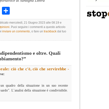
portavoce di Sardigna Libera
k
r
ail
WhatsApp
Condividi
bblicato mercoledì, 21 Giugno 2023 alle 08:19 e
Opinioni
. Puoi seguire i commenti a questo articolo
oi
inviare un commento
, o fare un
trackback
dal tuo
dipendentismo e oltre. Quali
ambiamento?”
rale: ciò che c'è, ciò che servirebbe -
ive:
un quadro della situazione in un suo recente
sardo”. L’analisi della situazione è condivisibile.