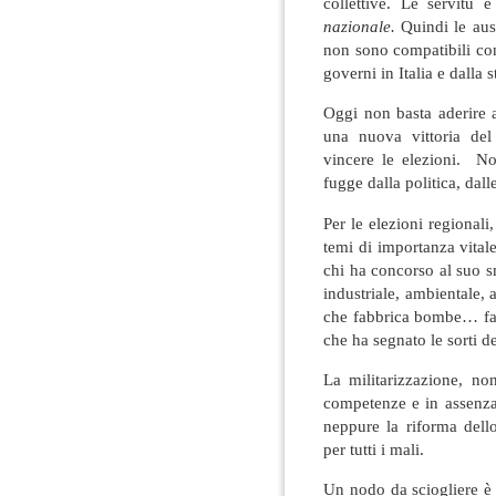
collettive. Le servitù
nazionale.
Quindi le au
non sono compatibili con 
governi in Italia e dalla 
Oggi non basta aderire 
una nuova vittoria del
vincere le elezioni. No
fugge dalla politica, dall
Per le elezioni regional
temi di importanza vital
chi ha concorso al suo s
industriale, ambientale, 
che fabbrica bombe… fan
che ha segnato le sorti dei
La militarizzazione, no
competenze e in assenza
neppure la riforma dell
per tutti i mali.
Un nodo da sciogliere è 