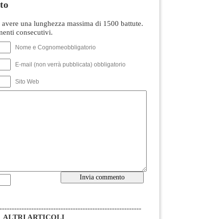
to
avere una lunghezza massima di 1500 battute.
nti consecutivi.
Nome e Cognomeobbligatorio
E-mail (non verrà pubblicata) obbligatorio
Sito Web
----------------------------------------------------------
ALTRI ARTICOLI