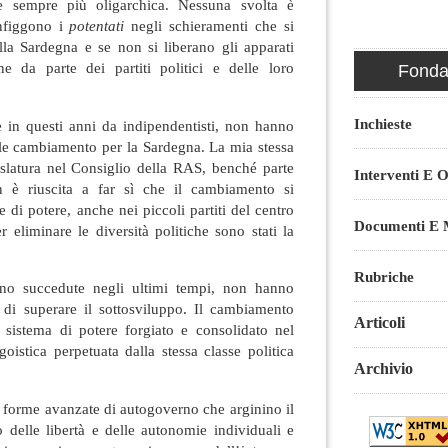
e sempre più oligarchica. Nessuna svolta è
onfiggono i
potentati
negli schieramenti che si
lla Sardegna e se non si liberano gli apparati
ne da parte dei partiti politici e delle loro
Fondaz
Inchieste
e in questi anni da indipendentisti, non hanno
ale cambiamento per la Sardegna. La mia stessa
islatura nel Consiglio della RAS, benché parte
Interventi E O
on è riuscita a far sì che il cambiamento si
 di potere, anche nei piccoli partiti del centro
Documenti E M
er eliminare le diversità politiche sono stati la
Rubriche
ono succedute negli ultimi tempi, non hanno
di superare il sottosviluppo. Il cambiamento
Articoli
n sistema di potere forgiato e consolidato nel
istica perpetuata dalla stessa classe politica
Archivio
 forme avanzate di autogoverno che arginino il
 delle libertà e delle autonomie individuali e