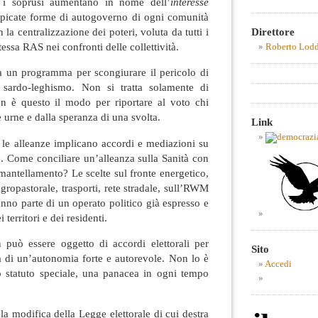
 e i soprusi aumentano in nome dell’
interesse
spicate forme di autogoverno di ogni comunità
la centralizzazione dei poteri, voluta da tutti i
Direttore
stessa RAS nei confronti delle collettività.
Roberto Lod
a un programma per scongiurare il pericolo di
 sardo-leghismo. Non si tratta solamente di
n è questo il modo per riportare al voto chi
e urne e dalla speranza di una svolta.
Link
i, le alleanze implicano accordi e mediazioni su
e. Come conciliare un’alleanza sulla Sanità con
mantellamento? Le scelte sul fronte energetico,
agropastorale, trasporti, rete stradale, sull’RWM
no parte di un operato politico già espresso e
 territori e dei residenti.
n può essere oggetto di accordi elettorali per
Sito
 di un’autonomia forte e autorevole. Non lo è
Accedi
o statuto speciale, una panacea in ogni tempo
la modifica della Legge elettorale di cui destra