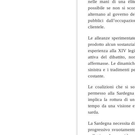
nelle mani di una élit
possibile se non si sc
alternano al governo de
pubblici dall’occupazio
clientele.
Le alleanze sperimentat
prodotto alcun sostanzi
esperienza alla XIV leg
attiva del dibattito, n
affermasse. Le dinamiche
sinistra e i tradimenti p
costante.
Le coalizioni che si s
permesso alla Sardegna 
implica la rottura di u
tempo da una visione ego
sarda.
La Sardegna necessita di
progressivo svuotamento