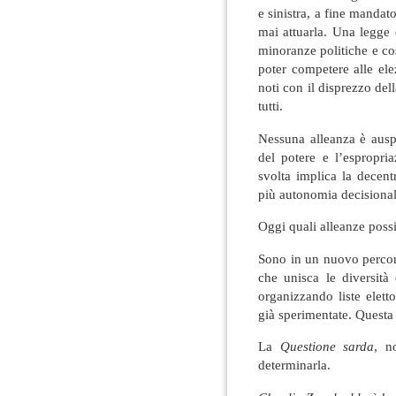
e sinistra, a fine manda
mai attuarla. Una legge c
minoranze politiche e c
poter competere alle ele
noti con il disprezzo del
tutti.
Nessuna alleanza è ausp
del potere e l’espropria
svolta implica la decentr
più autonomia decisiona
Oggi quali alleanze possi
Sono in un nuovo percorso
che unisca le diversità
organizzando liste elett
già sperimentate. Questa 
La
Questione sarda
, n
determinarla.