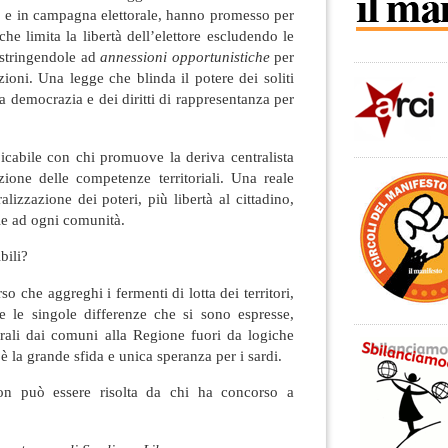
to e in campagna elettorale, hanno promesso per
he limita la libertà dell’elettore escludendo le
ostringendole ad
annessioni opportunistiche
per
zioni. Una legge che blinda il potere dei soliti
la democrazia e dei diritti di rappresentanza per
icabile con chi promuove la deriva centralista
zione delle competenze territoriali. Una reale
alizzazione dei poteri, più libertà al cittadino,
le ad ogni comunità.
bili?
 che aggreghi i fermenti di lotta dei territori,
 e le singole differenze che si sono espresse,
orali dai comuni alla Regione fuori da logiche
è la grande sfida e unica speranza per i sardi.
on può essere risolta da chi ha concorso a