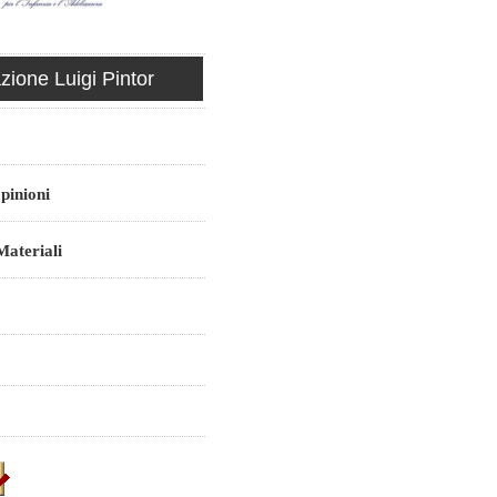
ione Luigi Pintor
pinioni
ateriali