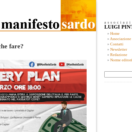
associaz
LUIGI PI
Home
Associazione
Contatti
che fare?
Newsletter
Redazione
Norme editori