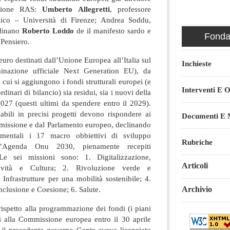
azione RAS:
Umberto Allegretti
, professore
blico – Università di Firenze; Andrea Soddu,
dinano
Roberto Loddo
de il manifesto sardo e
Fondaz
Pensiero.
euro destinati dall’Unione Europea all’Italia sul
Inchieste
nazione ufficiale Next Generation EU), da
 cui si aggiungono i fondi strutturali europei (e
Interventi E O
dinari di bilancio) sia residui, sia i nuovi della
7 (questi ultimi da spendere entro il 2029).
abili in precisi progetti devono rispondere ai
Documenti E M
Commissione e dal Parlamento europeo, declinando
mentali i 17 macro obbiettivi di sviluppo
Rubriche
ell’Agenda Onu 2030, pienamente recepiti
Le sei missioni sono: 1. Digitalizzazione,
Articoli
tività e Cultura; 2. Rivoluzione verde e
 Infrastrutture per una mobilità sostenibile; 4.
Archivio
Inclusione e Coesione; 6. Salute.
 rispetto alla programmazione dei fondi (i piani
i alla Commissione europea entro il 30 aprile
e il precedente governo Conte aveva licenziato