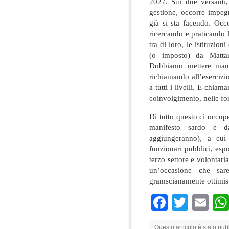
2027. Sui due versanti
gestione, occorre impeg
già si sta facendo. Occo
ricercando e praticando l
tra di loro, le istituzion
(o imposto) da Mattar
Dobbiamo mettere mano 
richiamando all’esercizio
a tutti i livelli. E chiam
coinvolgimento, nelle for
Di tutto questo ci occup
manifesto sardo e d
aggiungeranno), a cui p
funzionari pubblici, esp
terzo settore e volontar
un’occasione che sa
gramscianamente ottimist
Faceboo
Twitte
Em
Questo articolo è stato pu