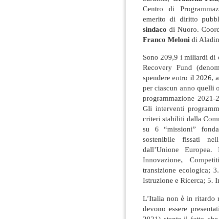
Centro di Programm
emerito di diritto pub
sindaco
di Nuoro. Coor
Franco Meloni
di Aladin
Sono 209,9 i miliardi di 
Recovery Fund (denomi
spendere entro il 2026, a
per ciascun anno quelli or
programmazione 2021-202
Gli interventi programm
criteri stabiliti dalla 
su 6 “missioni” fonda
sostenibile fissati n
dall’Unione Europea. 
Innovazione, Competi
transizione ecologica; 3.
Istruzione e Ricerca; 5. 
L’Italia non è in ritardo
devono essere presentat
2021) stante il fatto ch