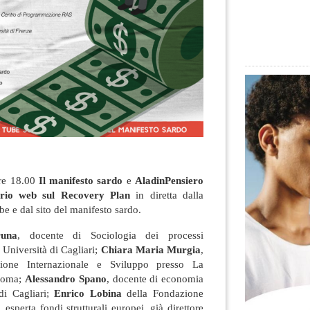
re 18.00
Il manifesto sardo
e
AladinPensiero
rio web sul Recovery Plan
in diretta dalla
 e dal sito del manifesto sardo.
runa
, docente di Sociologia dei processi
 Università di Cagliari;
Chiara Maria Murgia
,
ione Internazionale e Sviluppo presso La
 Roma;
Alessandro Spano
, docente di economia
di Cagliari;
Enrico Lobina
della Fondazione
, esperta fondi strutturali europei, già direttore