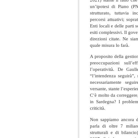
un’ipotesi di Piano (
strutturato, tuttavia 
percorsi attuativi; sopr
Enti locali e delle parti 
esiti complessivi. Il gove
direzioni citate. Ne si
quale misura lo farà.
A proposito della gestio
preoccupazioni sull’e
l’operatività. De Gau
“l’intendenza seguirà”,
necessariamente segui
versante, stante l’esperi
C’è molto da correggere, in
in Sardegna? I proble
criticità.
Non sappiamo ancora di
parla di oltre 7 miliar
strutturali e di bilanc