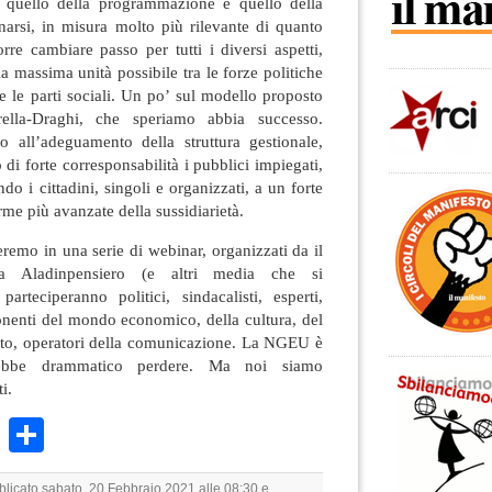
, quello della programmazione e quello della
narsi, in misura molto più rilevante di quanto
rre cambiare passo per tutti i diversi aspetti,
a massima unità possibile tra le forze politiche
i e le parti sociali. Un po’ sul modello proposto
ella-Draghi, che speriamo abbia successo.
all’adeguamento della struttura gestionale,
 di forte corresponsabilità i pubblici impiegati,
ando i cittadini, singoli e organizzati, a un forte
me più avanzate della sussidiarietà.
eremo in una serie di webinar, organizzati da il
a Aladinpensiero (e altri media che si
arteciperanno politici, sindacalisti, esperti,
onenti del mondo economico, della cultura, del
iato, operatori della comunicazione. La NGEU è
rebbe drammatico perdere. Ma noi siamo
i.
k
r
ail
WhatsApp
Condividi
bblicato sabato, 20 Febbraio 2021 alle 08:30 e