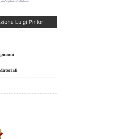
ione Luigi Pintor
pinioni
ateriali