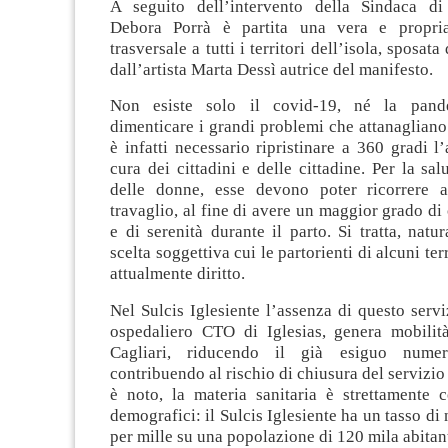
A seguito dell’intervento della Sindaca di
Debora Porrà è partita una vera e propria
trasversale a tutti i territori dell’isola, sposa
dall’artista Marta Dessì autrice del manifesto.
Non esiste solo il covid-19, né la pand
dimenticare i grandi problemi che attanagliano 
è infatti necessario ripristinare a 360 gradi l’
cura dei cittadini e delle cittadine. Per la sal
delle donne, esse devono poter ricorrere a
travaglio, al fine di avere un maggior grado d
e di serenità durante il parto. Si tratta, natu
scelta soggettiva cui le partorienti di alcuni te
attualmente diritto.
Nel Sulcis Iglesiente l’assenza di questo servi
ospedaliero CTO di Iglesias, genera mobilit
Cagliari, riducendo il già esiguo nume
contribuendo al rischio di chiusura del servizio
è noto, la materia sanitaria è strettamente c
demografici: il Sulcis Iglesiente ha un tasso di n
per mille su una popolazione di 120 mila abitant