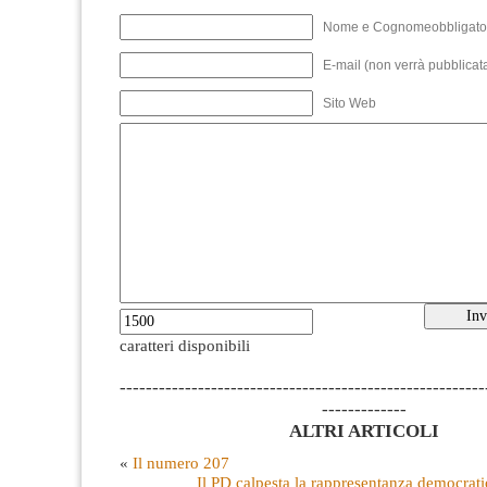
Nome e Cognomeobbligato
E-mail (non verrà pubblicata
Sito Web
caratteri disponibili
--------------------------------------------------------
-------------
ALTRI ARTICOLI
«
Il numero 207
Il PD calpesta la rappresentanza democrati