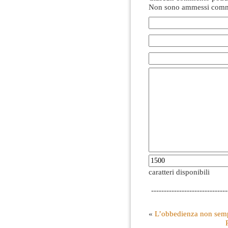
Non sono ammessi comme
caratteri disponibili
------------------------------
«
L’obbedienza non semp