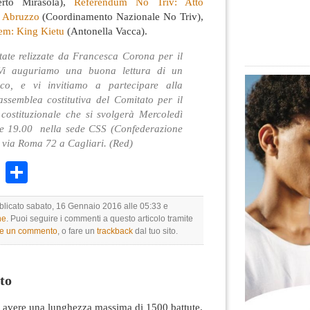
rto Mirasola),
Referendum No Triv: Atto
e Abruzzo
(Coordinamento Nazionale No Triv),
em: King Kietu
(Antonella Vacca).
tate relizzate da Francesca Corona per il
 Vi auguriamo una buona lettura di un
co, e vi invitiamo a partecipare alla
assemblea costitutiva del Comitato per il
costituzionale che si svolgerà Mercoledì
re 19.00 nella sede CSS (Confederazione
n via Roma 72 a Cagliari. (Red)
k
r
ail
WhatsApp
Condividi
bblicato sabato, 16 Gennaio 2016 alle 05:33 e
ne
. Puoi seguire i commenti a questo articolo tramite
re un commento
, o fare un
trackback
dal tuo sito.
to
avere una lunghezza massima di 1500 battute.