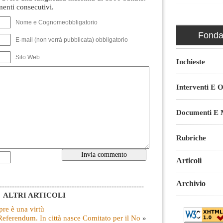
nti consecutivi.
Nome e Cognomeobbligatorio
Fondaz
E-mail (non verrà pubblicata) obbligatorio
Sito Web
Inchieste
Interventi E O
Documenti E M
Rubriche
Articoli
Archivio
----------------------------------------------------------
ALTRI ARTICOLI
re è una virtù
Referendum. In città nasce Comitato per il No
»