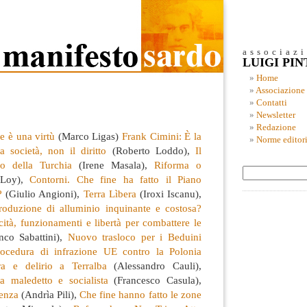
associaz
LUIGI PI
Home
Associazione
Contatti
Newsletter
Redazione
 è una virtù
(Marco Ligas)
Frank Cimini: È la
Norme editori
a società, non il diritto
(Roberto Loddo),
Il
o della Turchia
(Irene Masala),
Riforma o
 Loy),
Contorni. Che fine ha fatto il Piano
?
(Giulio Angioni),
Terra Lìbera
(Iroxi Iscanu),
roduzione di alluminio inquinante e costosa?
ità, funzionamenti e libertà per combattere le
nco Sabattini),
Nuovo trasloco per i Beduini
rocedura di infrazione UE contro la Polonia
ra e delirio a Terralba
(Alessandro Cauli),
a maledetto e socialista
(Francesco Casula),
enza
(Andrìa Pili),
Che fine hanno fatto le zone