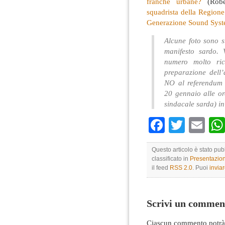
franche urbane?
(Robe
squadrista della Region
Generazione Sound Syst
Alcune foto sono s
manifesto sardo.
numero molto ric
preparazione dell’
NO al referendum 
20 gennaio alle o
sindacale sarda) i
Faceboo
Twitte
Em
Questo articolo è stato pu
classificato in
Presentazio
il feed
RSS 2.0
. Puoi
invia
Scrivi un commen
Ciascun commento potrà 