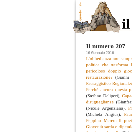
Il numero 207
16 Gennaio 2016
L’obbedienza non sempre
politica che trasforma l
pericoloso doppio gioc
restaurazione?
(Gianni
Paesaggistico Regionale
Perché ancora questa p
(Stefano Deliperi),
Capac
disuguaglianze
(Gianfra
(Nicole Argenziana),
P
(Michela Angius),
Pau
Peppino Mereu: il poet
Gioventù sarda e dipend