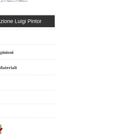
ione Luigi Pintor
pinioni
ateriali