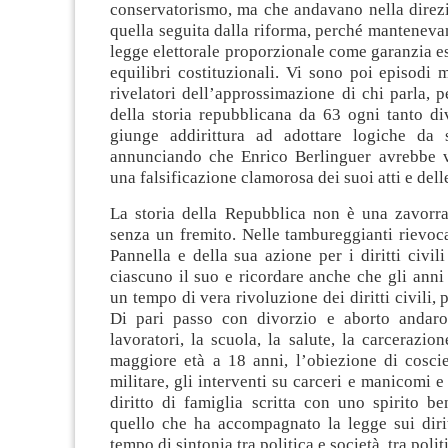
conservatorismo, ma che andavano nella direz
quella seguita dalla riforma, perché manteneva
legge elettorale proporzionale come garanzia es
equilibri costituzionali. Vi sono poi episodi 
rivelatori dell’approssimazione di chi parla, p
della storia repubblicana da 63 ogni tanto di
giunge addirittura ad adottare logiche da s
annunciando che Enrico Berlinguer avrebbe v
una falsificazione clamorosa dei suoi atti e dell
La storia della Repubblica non è una zavorra
senza un fremito. Nelle tambureggianti rievoc
Pannella e della sua azione per i diritti civil
ciascuno il suo e ricordare anche che gli anni
un tempo di vera rivoluzione dei diritti civili, po
Di pari passo con divorzio e aborto andaron
lavoratori, la scuola, la salute, la carcerazion
maggiore età a 18 anni, l’obiezione di coscie
militare, gli interventi su carceri e manicomi e
diritto di famiglia scritta con uno spirito b
quello che ha accompagnato la legge sui dirit
tempo di sintonia tra politica e società, tra polit