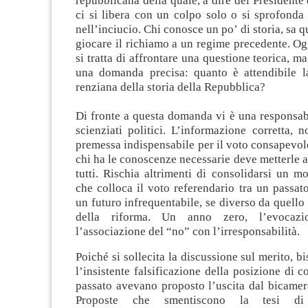
repubblicana della quale, a dire del Presidente 
ci si libera con un colpo solo o si sprofonda
nell’inciucio. Chi conosce un po’ di storia, sa 
giocare il richiamo a un regime precedente. Ogg
si tratta di affrontare una questione teorica, m
una domanda precisa: quanto è attendibile l
renziana della storia della Repubblica?
Di fronte a questa domanda vi è una responsabil
scienziati politici. L’informazione corretta, no
premessa indispensabile per il voto consapevole 
chi ha le conoscenze necessarie deve metterle a
tutti. Rischia altrimenti di consolidarsi un m
che colloca il voto referendario tra un passat
un futuro infrequentabile, se diverso da quello 
della riforma. Un anno zero, l’evocazi
l’associazione del “no” con l’irresponsabilità.
Poiché si sollecita la discussione sul merito, b
l’insistente falsificazione della posizione di c
passato avevano proposto l’uscita dal bicamer
Proposte che smentiscono la tesi di