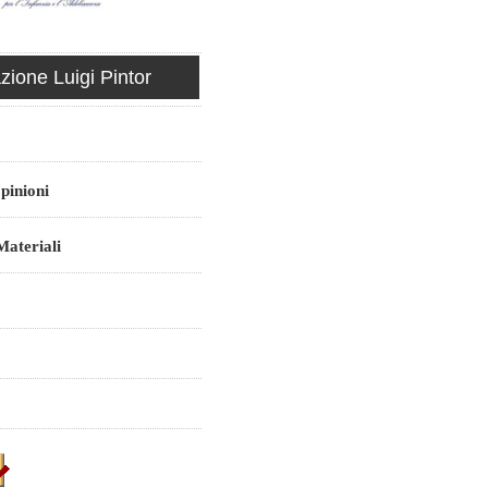
ione Luigi Pintor
pinioni
ateriali