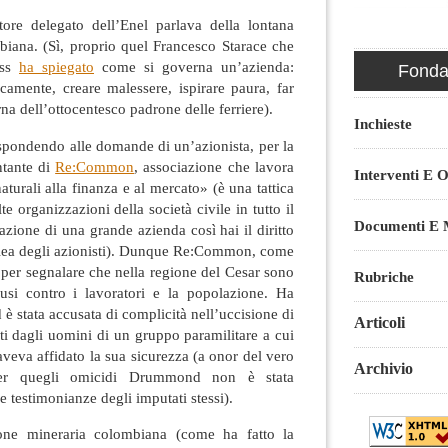
tore delegato dell’Enel parlava della lontana
biana. (Sì, proprio quel Francesco Starace che
iss
ha spiegato
come si governa un’azienda:
Fondaz
sicamente, creare malessere, ispirare paura, far
na dell’ottocentesco padrone delle ferriere).
Inchieste
rispondendo alle domande di un’azionista, per la
ntante di
Re:Common
, associazione che lavora
Interventi E O
naturali alla finanza e al mercato» (è una tattica
e organizzazioni della società civile in tutto il
Documenti E M
ione di una grande azienda così hai il diritto
mblea degli azionisti). Dunque Re:Common, come
à per segnalare che nella regione del Cesar sono
Rubriche
usi contro i lavoratori e la popolazione. Ha
 stata accusata di complicità nell’uccisione di
Articoli
nati dagli uomini di un gruppo paramilitare a cui
veva affidato la sua sicurezza (a onor del vero
Archivio
per quegli omicidi Drummond non è stata
 testimonianze degli imputati stessi).
ione mineraria colombiana (come ha fatto la