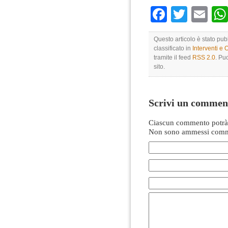
Faceboo
Twitte
Em
Questo articolo è stato pu
classificato in
Interventi e 
tramite il feed
RSS 2.0
. Pu
sito.
Scrivi un commen
Ciascun commento potrà 
Non sono ammessi comme