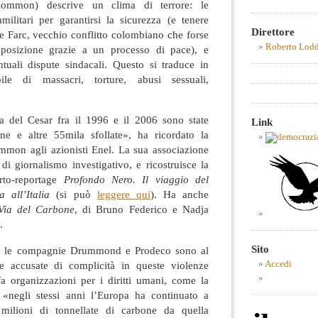
Common) descrive un clima di terrore: le
litari per garantirsi la sicurezza (e tenere
Direttore
lle Farc, vecchio conflitto colombiano che forse
Roberto Lod
posizione grazie a un processo di pace), e
tuali dispute sindacali. Questo si traduce in
ile di massacri, torture, abusi sessuali,
a del Cesar fra il 1996 e il 2006 sono state
Link
ne e altre 55mila sfollate», ha ricordato la
mmon agli azionisti Enel. La sua associazione
di giornalismo investigativo, e ricostruisce la
rto-reportage
Profondo Nero. Il viaggio del
a all’Italia
(si può
leggere qui
). Ha anche
Via del Carbone
, di Bruno Federico e Nadja
.
Sito
ni le compagnie Drummond e Prodeco sono al
 e accusate di complicità in queste violenze
Accedi
a organizzazioni per i diritti umani, come la
 «negli stessi anni l’Europa ha continuato a
 milioni di tonnellate di carbone da quella