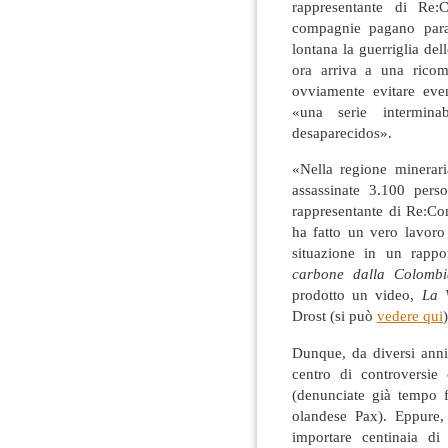
rappresentante di Re:
compagnie pagano parami
lontana la guerriglia de
ora arriva a una ricom
ovviamente evitare even
«una serie interminab
desaparecidos».
«Nella regione minerari
assassinate 3.100 perso
rappresentante di Re:Co
ha fatto un vero lavoro 
situazione in un rappo
carbone dalla Colombi
prodotto un video,
La 
Drost (si può
vedere qui
)
Dunque, da diversi an
centro di controversie
(denunciate già tempo f
olandese Pax). Eppure,
importare centinaia di