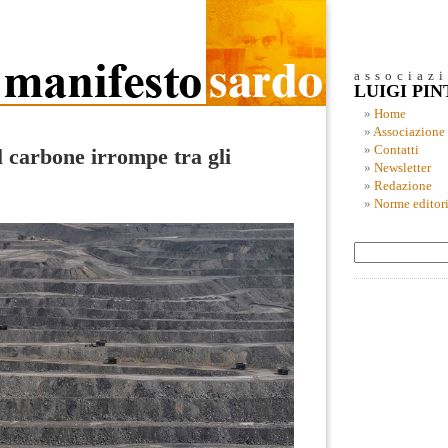
associaz
LUIGI PI
Home
Associazione
Contatti
el carbone irrompe tra gli
Newsletter
Redazione
Norme editori