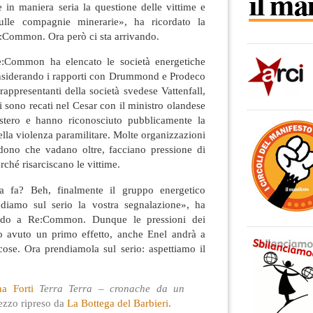
e in maniera seria la questione delle vittime e
ulle compagnie minerarie», ha ricordato la
e:Common. Ora però ci sta arrivando.
e:Common ha elencato le società energetiche
nsiderando i rapporti con Drummond e Prodeco
appresentanti della società svedese Vattenfall,
sono recati nel Cesar con il ministro olandese
tero e hanno riconosciuto pubblicamente la
ella violenza paramilitare. Molte organizzazioni
iedono che vadano oltre, facciano pressione di
hé risarciscano le vittime.
a fa? Beh, finalmente il gruppo energetico
ndiamo sul serio la vostra segnalazione», ha
endo a Re:Common. Dunque le pressioni dei
no avuto un primo effetto, anche Enel andrà a
ose. Ora prendiamola sul serio: aspettiamo il
a Forti
Terra Terra – cronache da un
ezzo ripreso da
La Bottega del Barbieri
.