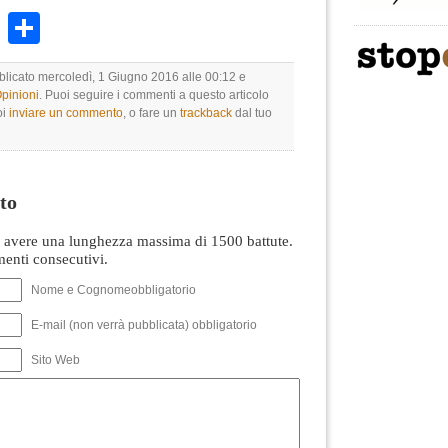
k
r
ail
WhatsApp
Condividi
bblicato mercoledì, 1 Giugno 2016 alle 00:12 e
Opinioni
. Puoi seguire i commenti a questo articolo
oi
inviare un commento
, o fare un
trackback
dal tuo
to
avere una lunghezza massima di 1500 battute.
nti consecutivi.
Nome e Cognomeobbligatorio
E-mail (non verrà pubblicata) obbligatorio
Sito Web