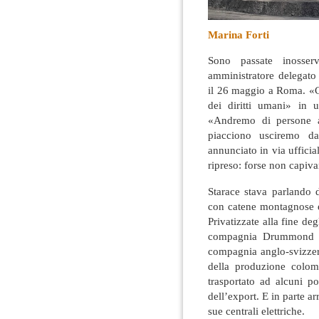
Marina Forti
Sono passate inosser
amministratore delegato 
il 26 maggio a Roma
. «
dei diritti umani» in 
«Andremo di persone a
piacciono usciremo d
annunciato in via ufficia
ripreso: forse non capiva
Starace stava parlando 
con catene montagnose e 
Privatizzate alla fine de
compagnia Drummond (U
compagnia anglo-svizzera
della produzione colomb
trasportato ad alcuni po
dell’export. E in parte ar
sue centrali elettriche.