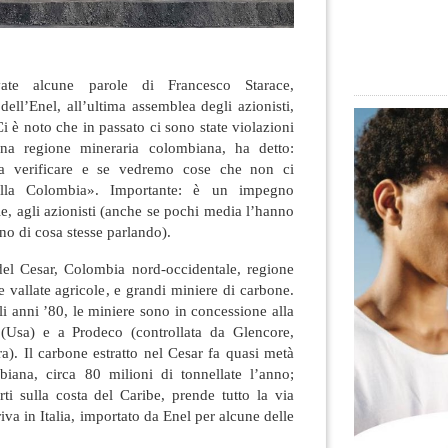
vate alcune parole di Francesco Starace,
dell’Enel, all’ultima assemblea degli azionisti,
Ci è noto che in passato ci sono state violazioni
una regione mineraria colombiana, ha detto:
 verificare e se vedremo cose che non ci
alla Colombia». Importante: è un impegno
le, agli azionisti (anche se pochi media l’hanno
no di cosa stesse parlando).
del Cesar, Colombia nord-occidentale, regione
vallate agricole, e grandi miniere di carbone.
gli anni ’80, le miniere sono in concessione alla
sa) e a Prodeco (controllata da Glencore,
). Il carbone estratto nel Cesar fa quasi metà
iana, circa 80 milioni di tonnellate l’anno;
rti sulla costa del Caribe, prende tutto la via
riva in Italia, importato da Enel per alcune delle