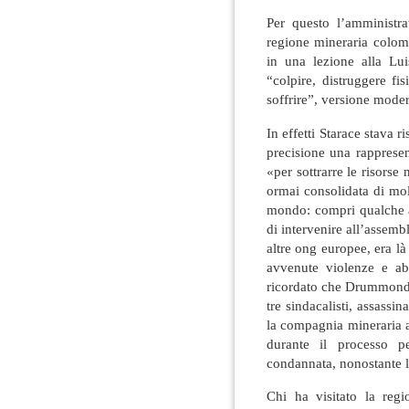
Per questo l’amministra
regione mineraria colom
in una lezione alla Lu
“colpire, distruggere fi
soffrire”, versione moder
In effetti Starace stava 
precisione una rapprese
«per sottrarre le risorse 
ormai consolidata di molt
mondo: compri qualche az
di intervenire all’asse
altre ong europee, era l
avvenute violenze e ab
ricordato che Drummond è
tre sindacalisti, assassi
la compagnia mineraria a
durante il processo 
condannata, nonostante le
Chi ha visitato la reg