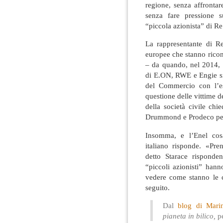
regione, senza affrontar
senza fare pressione s
“piccola azionista” di R
La rappresentante di R
europee che stanno rico
– da quando, nel 2014, r
di E.ON, RWE e Engie si 
del Commercio con l’es
questione delle vittime d
della società civile ch
Drummond e Prodeco perc
Insomma, e l’Enel cos
italiano risponde. «Pre
detto Starace rispond
“piccoli azionisti” han
vedere come stanno le c
seguito.
Dal
blog di Marin
pianeta in bilico,
p