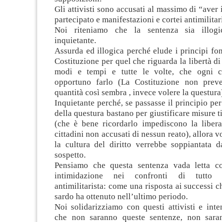
Gli attivisti sono accusati al massimo di “aver 
partecipato e manifestazioni e cortei antimilitari
Noi riteniamo che la sentenza sia illog
inquietante.
Assurda ed illogica perché elude i principi fo
Costituzione per quel che riguarda la libertà di
modi e tempi e tutte le volte, che ogni ci
opportuno farlo (La Costituzione non prev
quantità così sembra , invece volere la questura
Inquietante perché, se passasse il principio per
della questura bastano per giustificare misure ti
(che è bene ricordarlo impediscono la libera
cittadini non accusati di nessun reato), allora 
la cultura del diritto verrebbe soppiantata d
sospetto.
Pensiamo che questa sentenza vada letta c
intimidazione nei confronti di tutto
antimilitarista: come una risposta ai successi 
sardo ha ottenuto nell’ultimo periodo.
Noi solidarizziamo con questi attivisti e int
che non saranno queste sentenze, non sara